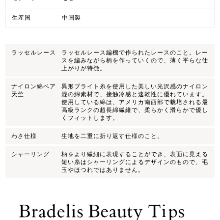
生産国
中国製
ラッセルレース
ラッセルレース編機で作られたレースのこと。レー
スを編みながら柄を作っていくので、薄く平らな仕
上がりが特徴。
ナイロン綿ベア
異形ブライト糸を使用した美しい光沢感のナイロン
天竺
混の綿素材で、接触冷感と速乾性に優れています。
使用している綿は、アメリカ南西部で栽培される最
高級ランクの超長綿繊維で、柔らかく滑らかで優し
くフィットします。
わさ仕様
生地を二重に折り返す仕様のこと。
シャーリング
柄をより繊細に表現することができ、表面に見える
短い糸はシャーリングによるデザインのもので、毛
玉やほつれではありません。