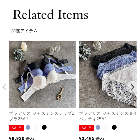
関連アイテム
ブラデリス ジャスミンステップ1
ブラデリス ジャスミンスタイ
ブラ25A1
パンティ25A1
SALE
SALE
¥
6,930
¥
3,465
税込
税込