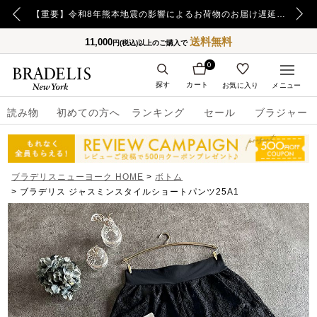
【重要】令和8年熊本地震の影響によるお荷物のお届け遅延について
送料無料
11,000
円(税込)以上のご購入で
0
探す
カート
お気に入り
メニュー
読み物
初めての方へ
ランキング
セール
ブラジャー
ブラデリスニューヨーク HOME
ボトム
ブラデリス ジャスミンスタイルショートパンツ25A1