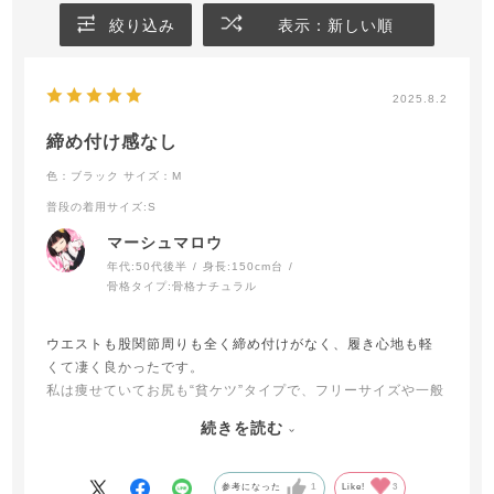
絞り込み
表示：新しい順
2025.8.2
締め付け感なし
色：ブラック
サイズ：M
普段の着用サイズ
:S
マーシュマロウ
年代:
50代後半
身長:
150cm台
骨格タイプ:
骨格ナチュラル
ウエストも股関節周りも全く締め付けがなく、履き心地も軽
くて凄く良かったです。
私は痩せていてお尻も“貧ケツ”タイプで、フリーサイズや一般
的なMサイズのショーツの場合お尻のホールド感がないと(シ
続きを読む
ョーツが横に伸びるだけの腰周りがないため)“ハミケツ”が気
になるショーツが多いのですが、こちらはMサイズでも違和感
なく履けました。
参考になった
1
Like!
3