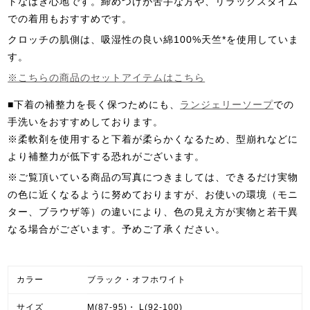
トなはき心地です。締めつけが苦手な方や、リラックスタイム
での着用もおすすめです。
クロッチの肌側は、吸湿性の良い綿100%天竺*を使用していま
す。
※こちらの商品のセットアイテムはこちら
■下着の補整力を長く保つためにも、
ランジェリーソープ
での
手洗いをおすすめしております。
※柔軟剤を使用すると下着が柔らかくなるため、型崩れなどに
より補整力が低下する恐れがございます。
※ご覧頂いている商品の写真につきましては、できるだけ実物
の色に近くなるように努めておりますが、お使いの環境（モニ
ター、ブラウザ等）の違いにより、色の見え方が実物と若干異
なる場合がございます。予めご了承ください。
カラー
ブラック・オフホワイト
サイズ
M(87-95)・ L(92-100)