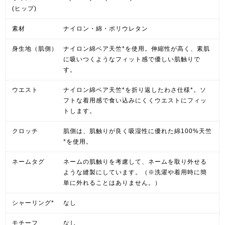
(ヒップ)
素材
ナイロン・綿・ポリウレタン
身生地（肌側）
ナイロン綿ベア天竺*を使用。伸縮性が高く、素肌
に吸いつくようなフィット感で優しい肌触りで
す。
ウエスト
ナイロン綿ベア天竺*を折り返したわさ仕様*。ソ
フトな着用感で食い込みにくくウエストにフィッ
トします。
クロッチ
肌側は、肌触りが良く吸湿性に優れた綿100%天竺
*を使用。
ネームタグ
ネームの肌触りを考慮して、ネームを取り外せる
ような縫製にしています。（※洗濯や着用時に簡
単に外れることはありません。）
シャーリング*
なし
モチーフ
なし