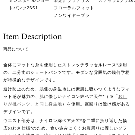
ミンスタイルショー
限定】ブラデリス
ステップ2ブラ26
トパンツ26S1
フローラルフィット
ノンワイヤーブラ
商品について
全体にマットな糸を使用したストレッチラッセルレース*採用
の、二分丈のショートパンツです。モダンな雰囲気の幾何学柄
が特徴的なデザインです。
透け防止のため、肌側の身生地には素肌に吸いつくようなフィ
ット感が魅力の、肌に優しいナイロン綿ベア天竺*（※「
おし
りが桃パンツ」と同じ身生地
）を使用。裾回りは透け感がある
デザインです。
ウエスト部分は、ナイロン綿ベア天竺*を二重に折り返した幅
広のわさ仕様*のため、食い込みにくくお腹周りに優しいソフ