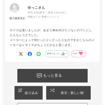
ゆっこさん
年代:
40代後半
身長:
160cm台
骨格タイプ:
骨格ストレート
サイズは迷いましたが、あまり締め付けたくないのでＬにし
たらちょうどでした。
メーカーによってMだったりＬだったりなのですがこちらのメ
ーカーはＬサイズがちょうどかなと思います。
参考になった
0
Like!
0
もっと見る
絞り込み
表示：新しい順