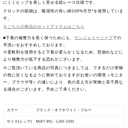
にくくヒップを美しく見せる総レース仕様です。
クロッチの肌側は、吸湿性の良い綿100%天竺*を使用していま
す。
※こちらの商品のセットアイテムはこちら
■下着の補整力を長く保つためにも、
ランジェリーソープ
での
手洗いをおすすめしております。
※柔軟剤を使用すると下着が柔らかくなるため、型崩れなどに
より補整力が低下する恐れがございます。
※ご覧頂いている商品の写真につきましては、できるだけ実物
の色に近くなるように努めておりますが
お使いの環境（モニタ
ー、ブラウザ等）の違いにより、色の見え方が実物と若干異な
る場合がございます。予めご了承ください。
カラー
ブラック・オフホワイト・ブルー
サイズ(ヒップ)
M(87-95)・L(92-100)