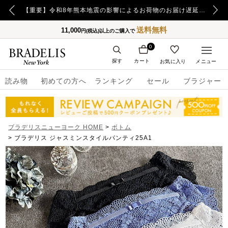
【重要】令和8年熊本地震の影響によるお荷物のお届け遅延について
【重要】日本郵便の障害による配送への影響についてのお詫び
送料無料
11,000
円(税込)以上のご購入で
0
探す
カート
お気に入り
メニュー
読み物
初めての方へ
ランキング
セール
ブラジャー
ブラデリスニューヨーク HOME
ボトム
ブラデリス ジャスミンスタイルパンティ25A1