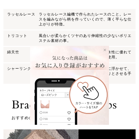
ラッセルレース
ラッセルレース編機で作られたレースのこと。レー
スを編みながら柄を作っていくので、薄く平らな仕
上がりが特徴。
トリコット
風合いが柔らかくツヤのあり伸縮性の少ないポリエ
ステル素材の事。
綿天竺
柔らかな綿素材。綿特有の保温性、吸水性に優れて
いる。カップの肌側や、マチの肌側に使用。
シャーリング
レースの柄と柄を繋ぐ糸を編みこまずに浮かせて、
カットすることで透け感や柄をすっきりとさせる手
法。
おすすめの記事はこちら