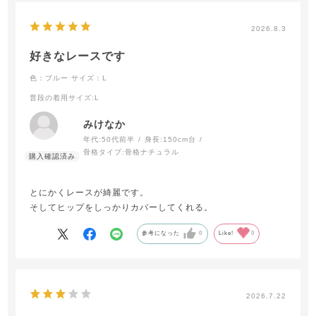
2026.8.3
好きなレースです
色：ブルー
サイズ：L
普段の着用サイズ
:L
みけなか
年代:
50代前半
身長:
150cm台
骨格タイプ:
骨格ナチュラル
とにかくレースが綺麗です。
そしてヒップをしっかりカバーしてくれる。
参考になった
0
Like!
0
2026.7.22