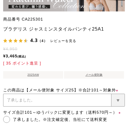
商品番号
CA225301
ブラデリス ジャスミンスタイルパンティ25A1
4.3
（4）
レビューを見る
¥
4,950
¥
3,465
税込
[
35
ポイント進呈 ]
2025AW
メール便対象
この商品は【メール便対象 サイズ25】※合計101～対象外
(必
須)
サイズ合計101～ゆうパックに変更します（送料570円～）
了承しました。※注文確定後、当社にて送料変更
(必