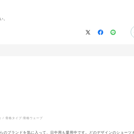
い。
台
骨格タイプ:
骨格ウェーブ
らのブランドを気に入って、日中用も愛用中です。どのデザインのショーツ