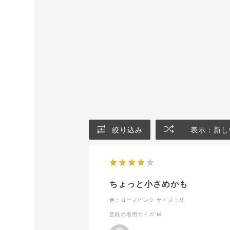
絞り込み
表示：新し
ちょっと小さめかも
色：ローズピンク
サイズ：M
普段の着用サイズ
:M