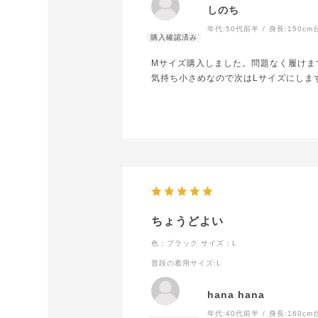
しのち
年代:
50代前半
身長:
150cm
Mサイズ購入しました。問題なく履けま
気持ち小さめなので次はLサイズにしま
ちょうどよい
色：ブラック
サイズ：L
普段の着用サイズ
:L
hana hana
年代:
40代前半
身長:
160cm