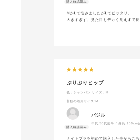
MかLで悩みましたがLでピッタリ。
大きすぎず、見た目もデカく見えずで良
ぷりぷりヒップ
色：シャンパン
サイズ：M
普段の着用サイズ
:M
バジル
年代:
50代前半
身長:
150cm
ナイトブラを初めて購入した事からこち