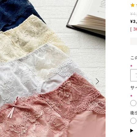
¥
4
¥
3
[
3
こ
(必
須)
サ
(必
須)
衛