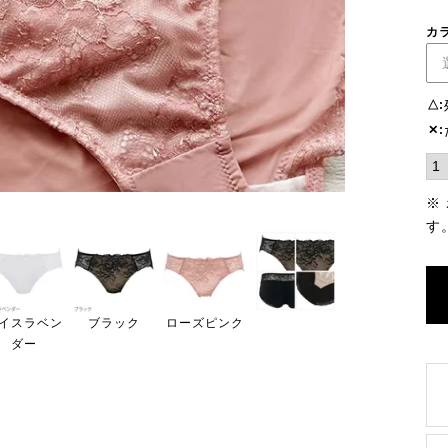
カ
△
✕
※
す
イスラベン
ブラック
ローズピンク
ダー