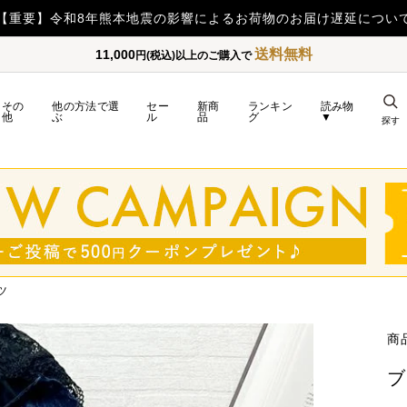
【重要】令和8年熊本地震の影響によるお荷物のお届け遅延につい
送料無料
11,000
円(税込)以上のご購入で
その
他の方法で選
セー
新商
ランキン
読み物
他
ぶ
ル
品
グ
▼
探す
ツ
商
ブ