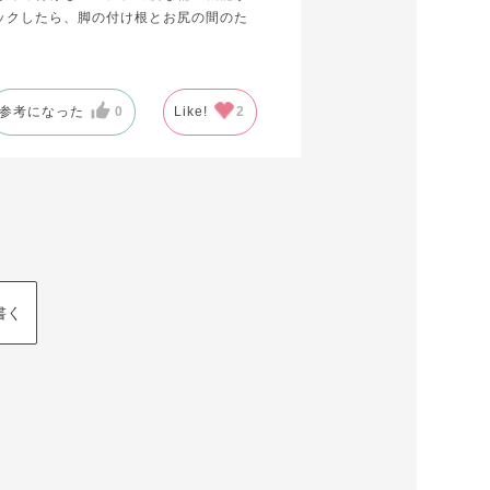
ックしたら、脚の付け根とお尻の間のた
参考になった
0
Like!
2
書く