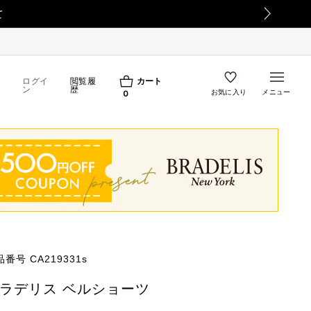
て
ログイ
閲覧履
カート
ン
歴
お気に入り
メニュー
0
品番号
CA219331s
ラデリス ベルショーツ