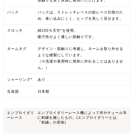
肌触りも良く快適に着用いただけます。
バック
バックは、ストレッチレースの総レース仕様のた
め、食い込みにくく、ヒップを美しく見せます。
クロッチ
綿100％天竺*を使用。
吸汗性がよく優しい肌触りです。
ネームタグ
デザイン・肌触りに考慮し、ネームを取り外せる
ような縫製にしています。
（※洗濯や着用時に簡単に外れることはありませ
ん。）
シャーリング*
あり
生産国
日本製
エンブロイダリ
エンブロイダリーレース機によって布やチュール等
ーレース
に刺繍を施したもの。(エンブロイダリーとは、
『刺繍』の意味)