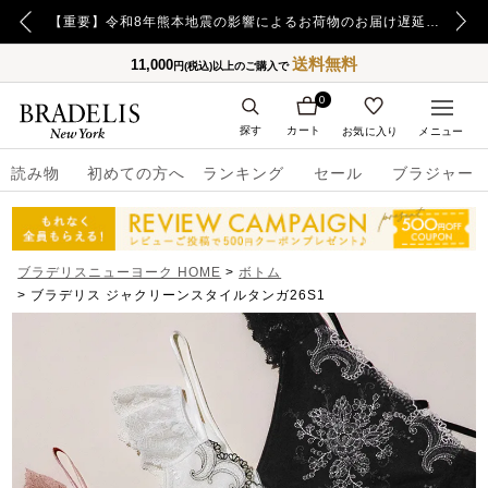
【重要】令和8年熊本地震の影響によるお荷物のお届け遅延について
【重要】日本郵便の障害による配送への影響についてのお詫び
送料無料
11,000
円(税込)以上のご購入で
0
探す
カート
お気に入り
メニュー
読み物
初めての方へ
ランキング
セール
ブラジャー
ブラデリスニューヨーク HOME
ボトム
ブラデリス ジャクリーンスタイルタンガ26S1