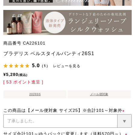
商品番号
CA226101
ブラデリス ベルスタイルパンティ26S1
5.0
（1）
レビューを見る
¥
5,280
税込
[
53
ポイント進呈 ]
2026SS
メール便対象
この商品は【メール便対象 サイズ25】※合計101～対象外
(必
須)
サイズ合計101～ゆうパックに変更します（送料570円～）