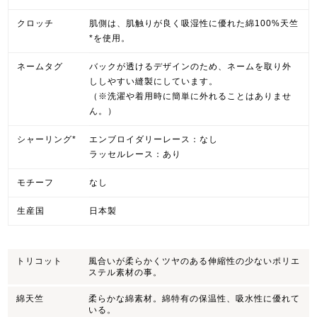
クロッチ
肌側は、肌触りが良く吸湿性に優れた綿100%天竺
*を使用。
ネームタグ
バックが透けるデザインのため、ネームを取り外
ししやすい縫製にしています。
（※洗濯や着用時に簡単に外れることはありませ
ん。）
シャーリング*
エンブロイダリーレース：なし
ラッセルレース：あり
モチーフ
なし
生産国
日本製
トリコット
風合いが柔らかくツヤのある伸縮性の少ないポリエ
ステル素材の事。
綿天竺
柔らかな綿素材。綿特有の保温性、吸水性に優れて
いる。