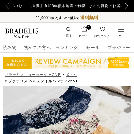
【重要】日本郵便の障害による配送への影響についてのお詫び
【重要】令和8年熊本地震の影響によるお荷物のお届け遅延について
送料無料
11,000
円(税込)以上のご購入で
0
探す
カート
お気に入り
メニュー
読み物
初めての方へ
ランキング
セール
ブラジャー
ブラデリスニューヨーク HOME
ボトム
ブラデリス ベルスタイルパンティ26S1