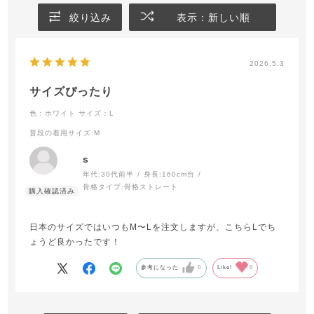
絞り込み
表示：新しい順
2026.5.3
サイズぴったり
色：ホワイト
サイズ：L
普段の着用サイズ
:M
s
年代:
30代前半
身長:
160cm台
骨格タイプ:
骨格ストレート
日本のサイズではいつもM〜Lを注文しますが、こちらLでち
ょうど良かったです！
参考になった
0
Like!
0