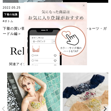
2022.05.25
下着の知識
#ボトム
下着の買い替えどきって？買い替えサインは？＜ショーツ・ガ
ードル編＞
関連アイテム