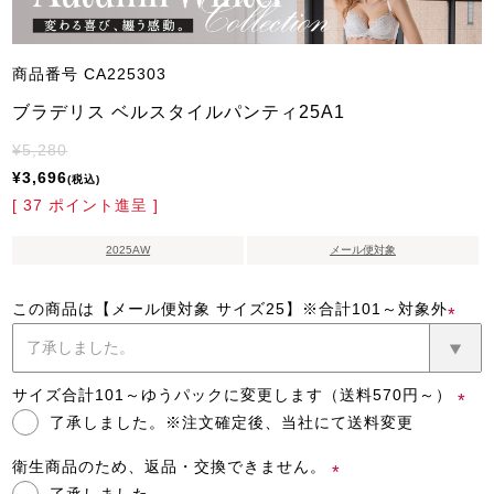
商品番号
CA225303
ブラデリス ベルスタイルパンティ25A1
¥
5,280
¥
3,696
税込
[
37
ポイント進呈 ]
2025AW
メール便対象
この商品は【メール便対象 サイズ25】※合計101～対象外
(必
須)
サイズ合計101～ゆうパックに変更します（送料570円～）
了承しました。※注文確定後、当社にて送料変更
(必
須)
衛生商品のため、返品・交換できません。
了承しました。