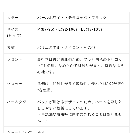
カラー
パールホワイト・テラコッタ・ブラック
サイズ
M(87-95)・L(92-100)・LL(97-105)
(ヒップ)
素材
ポリエステル・ナイロン・その他
フロント
裏打ちは透け防止のため、ブラと同色のトリコッ
ト*を使用。なめらかで肌触りが良く、快適なはき
心地です。
クロッチ
肌側は、肌触りが良く吸湿性に優れた綿100%天竺
*を使用。
ネームタグ
バックが透けるデザインのため、ネームを取り外
ししやすい縫製にしています。
（※洗濯や着用時に簡単に外れることはありませ
ん。）
シャーリング*
あり