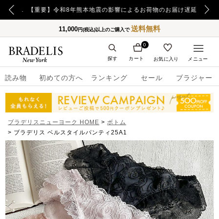
【重要】日本郵便の障害による配送への影響についてのお詫び
【重要】令和8年熊本地震の影響によるお荷物のお届け遅延について
送料無料
11,000
円(税込)以上のご購入で
0
探す
カート
お気に入り
メニュー
読み物
初めての方へ
ランキング
セール
ブラジャー
ブラデリスニューヨーク HOME
ボトム
ブラデリス ベルスタイルパンティ25A1