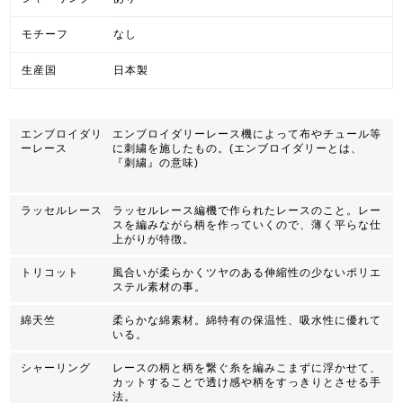
モチーフ
なし
生産国
日本製
エンブロイダリ
エンブロイダリーレース機によって布やチュール等
ーレース
に刺繍を施したもの。(エンブロイダリーとは、
『刺繍』の意味)
ラッセルレース
ラッセルレース編機で作られたレースのこと。レー
スを編みながら柄を作っていくので、薄く平らな仕
上がりが特徴。
トリコット
風合いが柔らかくツヤのある伸縮性の少ないポリエ
ステル素材の事。
綿天竺
柔らかな綿素材。綿特有の保温性、吸水性に優れて
いる。
シャーリング
レースの柄と柄を繋ぐ糸を編みこまずに浮かせて、
カットすることで透け感や柄をすっきりとさせる手
法。