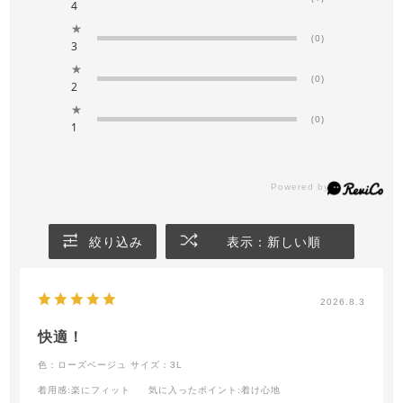
4
★
(0)
3
★
(0)
2
★
(0)
1
絞り込み
表示：新しい順
2026.8.3
快適！
色：ローズベージュ
サイズ：3L
着用感
:楽にフィット
気に入ったポイント
:着け心地