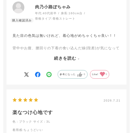
肉乃小路ぽちゃみ
年代:
40代前半
身長:
160cm台
骨格タイプ:
骨格ストレート
見た目の色気は無いけれど、着心地がめちゃくちゃ良い！！
背中やお腹、腰回りの下着の食い込んだ線(段差)が気になって
しまうムチムチボディを、
続きを読む
このインナーは程よく整えてくれます
服を着た時に、下着の食い込む段差が無いだけでスッキリし
参考になった
0
Like!
0
て見えます！
それでいて締め付けもなく、快適なので、色違いで買い足し
たいです♡
2026.7.21
楽なつけ心地です
色：ブラック
サイズ：3L
着用感
:ちょうどいい