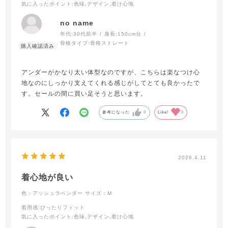
気に入ったポイント
:色味,デザイン,着け心地
no name
年代:
30代前半
身長:
150cm台
骨格タイプ:
骨格ストレート
アンダーがかなり太い体型なのですが、こちらは楽なつけ心
地なのにしっかり支えてくれる感じがしてとても良かったで
す。セールの間に買い足そうと思います。
参考になった
0
Like!
0
2026.4.11
着心地が良い
色：アッシュラベンダー
サイズ：M
着用感
:ぴったりフィット
気に入ったポイント
:色味,デザイン,着け心地