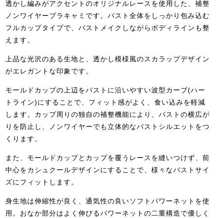
透かし編みがアクセントのオリジナルレースを使用した、補整
ノンワイヤーブラキャミです。バスト全体をしっかり包み込む
フルカップタイプで、バストメイクしながらボディラインも整
えます。
上品な光沢のある生地と、透かし模様風のスカラップデザイン
がエレガントな印象です。
モールドカップの上辺をバストに沿いやすい波型カーブ(ハー
トライン)にすることで、フィット感がよく、食い込みを軽減
します。カップ周りの独自の補整機能により、バストの横広が
りを防止し、ノンワイヤーでも立体的なバストシルエットをつ
くります。
また、モールドカップとカップを覆うレースを縫いつけず、前
中心をカシュクールデザインにすることで、様々なバストサイ
ズにフィットします。
身生地は伸縮性が良く、通気性の良いソフトパワーネットを使
用。おなか部分はよく伸びるパワーネットの二重構造で優しく