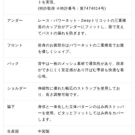
トを実現。
(特許取得 ※特許番号：第7474014号)
アンダー
レース・パワーネット・2wayトリコットの三重構
造のカップ台がアンダーにフィットし、面で支え
てバストの漏れを防ぎます。
フロント
前身のお腹部分はパワーネットの二重構造でお腹
を優しくシェイプ。
バック
背中は一枚のメッシュ素材で通気性があり、段差
ができにくく安定感があり汗ばむ季節も快適な着
心地。
ショルダー
伸縮性に優れた幅広のストラップを使用してお
り、長さ調整可能です。
脇下
身頃と一体化した立体パターンのはみ肉ストッパ
ーを使用。ピタッとフィットしてはみ肉をカバー
します。
生産国
中国製