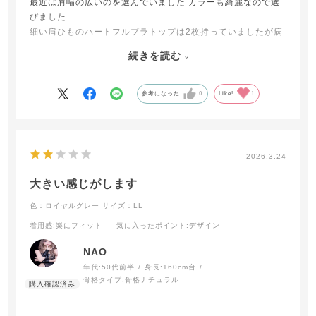
最近は肩幅の広いのを選んでいました カラーも綺麗なので選
びました
細い肩ひものハートフルブラトップは2枚持っていましたが病
院等へ行く時には金具が付いているとレントゲン検査の場合
続きを読む
は脱がないとできないので他のブランドを着ていました
肩幅の広いブラトップが着やすいです
参考になった
0
Like!
1
2026.3.24
大きい感じがします
色：ロイヤルグレー
サイズ：LL
着用感
:楽にフィット
気に入ったポイント
:デザイン
NAO
年代:
50代前半
身長:
160cm台
骨格タイプ:
骨格ナチュラル