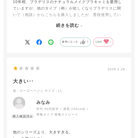
10年程、ブラデリスのナチュラルメイクブラキャミを愛用し
ていますが、他のタイプ（柄）が欲しくなりブラデリスに聞
いて（相談）からこちらを購入しましたが、普段使用してい
るブラキャミとは近しい商品ではなかったです。胸のカップ
続きを読む
深め・お腹周りの補正弱いです。つけてる感がないのは一緒
ですが、いつものブラキャミよりサイズ感が大きいように感
じました。個人的にはナチュラルメイクブラキャミが優秀か
参考になった
2
Like!
1
なと今回初めて他商品を購入してハッキリわかりました。ブ
ラキャミも沢山あるので自分にどの商品が合うか合わないか
勉強になりました。今後は他を考えず、10年変わらず愛用し
ているブラキャミだけにしようと思います。
2026.2.26
大きい‥
色：ローズベージュ
サイズ：LL
みなみ
年代:
50代前半
身長:
150cm台
骨格タイプ:
骨格ストレート
他のシリーズより、大きすぎる。