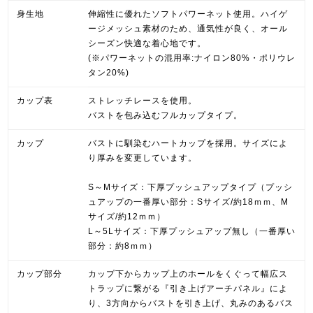
身生地
伸縮性に優れたソフトパワーネット使用。ハイゲ
ージメッシュ素材のため、通気性が良く、オール
シーズン快適な着心地です。
(※パワーネットの混用率:ナイロン80%・ポリウレ
タン20%)
カップ表
ストレッチレースを使用。
バストを包み込むフルカップタイプ。
カップ
バストに馴染むハートカップを採用。サイズによ
り厚みを変更しています。
S～Mサイズ：下厚プッシュアップタイプ（プッシ
ュアップの一番厚い部分：Sサイズ/約18ｍｍ、M
サイズ/約12ｍｍ）
L～5Lサイズ：下厚プッシュアップ無し（一番厚い
部分：約8ｍｍ）
カップ部分
カップ下からカップ上のホールをくぐって幅広ス
トラップに繋がる『引き上げアーチパネル』によ
り、3方向からバストを引き上げ、丸みのあるバス