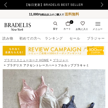
【毎日更新】BRADELIS BEST SELLER
送料無料
11,000
円(税込)以上のご購入で
0
探す
カート
お気に入り
メニュー
読み物
初めての方へ
ランキング
セール
ブラジャー
ブラデリスニューヨーク HOME
ブラジャー
ブラデリス アクセントレースハートフルカップブラキャミ