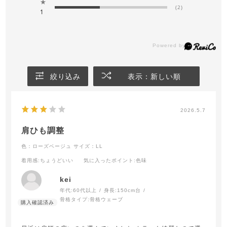
★
(2)
1
絞り込み
表示：新しい順
2026.5.7
肩ひも調整
色：ローズベージュ
サイズ：LL
着用感
:ちょうどいい
気に入ったポイント
:色味
kei
年代:
60代以上
身長:
150cm台
骨格タイプ:
骨格ウェーブ