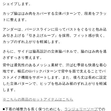
シェイプします。
カップ脇ははみ肉をカバーする立体パターンで、段差をフラッ
トに整えます。
アンダーは、バージスラインに沿ってバストをぐるりと包み込
み引き上げる『引き上げループ』を採用。フィット感が良く、
カップのずれ上がりを軽減します。
さらに、サイドは脇高設計の立体脇パネルで、脇のはみ肉を逃
さずすっきり整えます。
背中は通気性のあるメッシュ素材で、汗ばむ季節も快適な着心
地です。幅広のUバックパターンで背中を面で支えることでバ
ストメイク機能をサポートします。また、後ろ丈は長めに設定
した立体パターンで、ヒップを包み込み裾のずれ上がりを軽減
します。
※こちらの商品のセットアイテムはこちら
■下着の補整力を長く保つためにも、
ランジェリーソープ
での