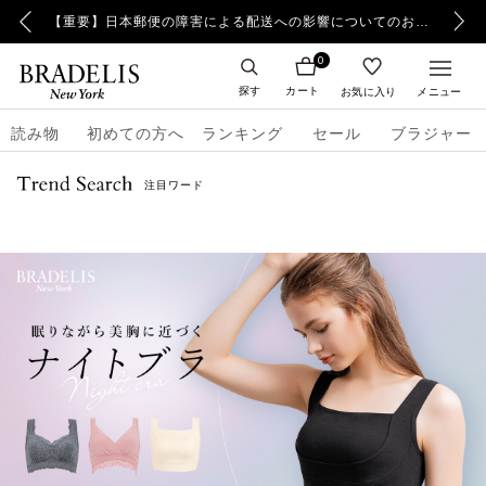
【重要】日本郵便の障害による配送への影響についてのお詫び
【重要】令和8年熊本地震の影響によるお荷物のお届け遅延について
0
探す
カート
お気に入り
メニュー
読み物
初めての方へ
ランキング
セール
ブラジャー
注目ワード