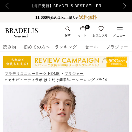
【500ポイント】LINE ID連携でプレゼント！
送料無料
11,000
円(税込)以上のご購入で
0
探す
カート
お気に入り
メニュー
読み物
初めての方へ
ランキング
セール
ブラジャー
ブラデリスニューヨーク HOME
ブラジャー
カヤビューティラボ はくだけ簡単!レーシーロングブラ24