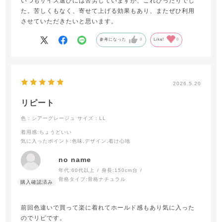
いつもサイズ選びには苦労していますが、これぴったりでし
た。苦しくもなく、寄せて上げる効果もあり、またぜひ利用
させていただきたいと思います。
参考になった
0
Like!
0
2026.5.20
リピート
色：シアーグレージュ
サイズ：LL
着用感
:ちょうどいい
気に入ったポイント
:色味,デザイン,着け心地
no name
年代:
60代以上
身長:
150cm台
骨格タイプ:
骨格ナチュラル
前回色違いで買って楽に着れてホールド感もあり気に入った
のでリピです。