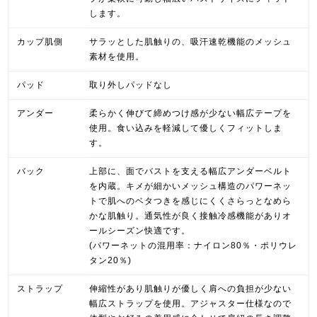
します。
カップ肌側
サラッとした肌触りの、吸汗速乾機能のメッシュ
素材を使用。
パッド
取り外しパッドなし
アンダー
柔らかく伸びて締めつけ感が少ない幅広テープを
使用。食い込みを軽減して優しくフィットしま
す。
バック
上部に、面でバストを支える幅広アンダーベルト
を内蔵。キメが細かいメッシュ構造のパワーネッ
トで肌へのベタつきを感じにくくさらっとなめら
かな肌触り。通気性が良く接触冷感機能がありオ
ールシーズン快適です。
(パワーネットの混用率：ナイロン80％・ポリウレ
タン20％)
ストラップ
伸縮性があり肌触りが優しく肩への負担が少ない
幅広ストラップを使用。アジャスター仕様なので