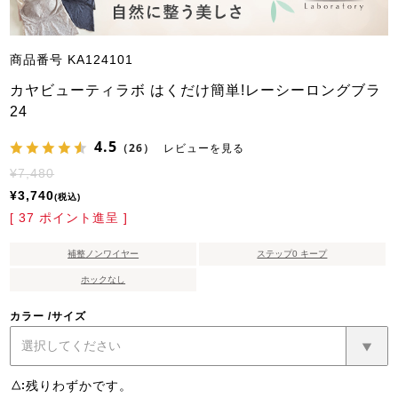
商品番号
KA124101
カヤビューティラボ はくだけ簡単!レーシーロングブラ
24
4.5
（26）
レビューを見る
¥
7,480
¥
3,740
税込
[
37
ポイント進呈 ]
補整ノンワイヤー
ステップ0 キープ
ホックなし
カラー
サイズ
残りわずかです。
△