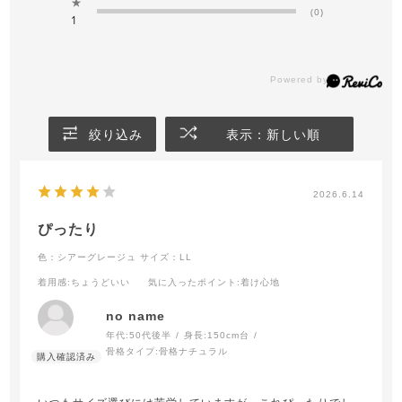
★
(0)
1
絞り込み
表示：新しい順
2026.6.14
ぴったり
色：シアーグレージュ
サイズ：LL
着用感
:ちょうどいい
気に入ったポイント
:着け心地
no name
年代:
50代後半
身長:
150cm台
骨格タイプ:
骨格ナチュラル