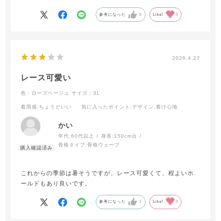
参考になった
0
Like!
0
2026.4.27
レース可愛い
色：ローズベージュ
サイズ：3L
着用感
:ちょうどいい
気に入ったポイント
:デザイン,着け心地
かい
年代:
60代以上
身長:
150cm台
骨格タイプ:
骨格ウェーブ
これからの季節は暑そうですが、レース可愛くて、程よいホ
ールドもあり良いです。
参考になった
1
Like!
0