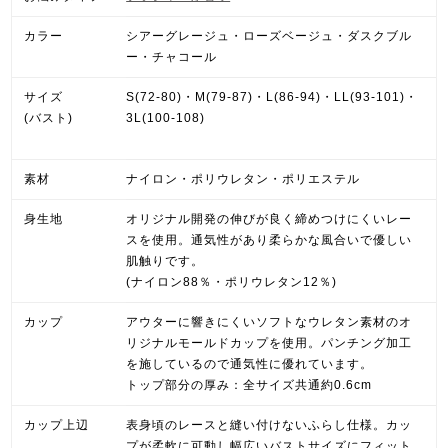
カラー
シアーグレージュ・ローズベージュ・ダスクブル
ー・チャコール
サイズ
S(72-80)・M(79-87)・L(86-94)・LL(93-101)・
(バスト)
3L(100-108)
素材
ナイロン・ポリウレタン・ポリエステル
身生地
オリジナル開発の伸びが良く締めつけにくいレー
スを使用。通気性があり柔らかな風合いで優しい
肌触りです。
(ナイロン88％・ポリウレタン12％)
カップ
アウターに響きにくいソフトなウレタン素材のオ
リジナルモールドカップを使用。パンチング加工
を施しているので通気性に優れています。
トップ部分の厚み：全サイズ共通約0.6cm
カップ上辺
表身頃のレースと縫い付けないふらし仕様。カッ
プが柔軟に可動し幅広いバストサイズにフィット