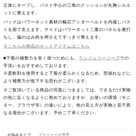
立体にキープし、バスト中心の三角のクッションが丸胸シルエ
ットに整えます。
バックはパワーネット素材の幅広アンダーベルトを内蔵しバス
トを面で支えます。サイドはパワーネット二重のパネルを裏打
ちし、脇のはみ肉を押さえてすっきり整えます。
※こちらの商品のセットアイテムはこちら
■下着の補整力を長く保つためにも、
ランジェリーソープ
での
手洗いをおすすめしております。
※柔軟剤を使用すると下着が柔らかくなるため、型崩れなどに
より補整力が低下する恐れがございます。
※ご覧頂いている商品の写真につきましては、できるだけ実物
の色に近くなるように努めておりますが、お使いの環境（モニ
ター、ブラウザ等）の違いにより、色の見え方が実物と若干異
なる場合がございます。予めご了承ください。
お悩みタイプ
ブラジャーが苦手