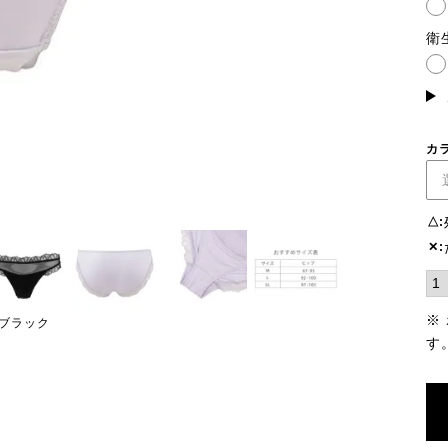
(必
須)
衛
カ
△
✕
※
ブラック
す