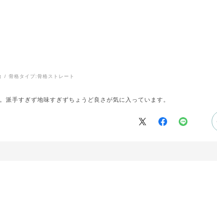
台
骨格タイプ:
骨格ストレート
。派手すぎず地味すぎずちょうど良さが気に入っています。