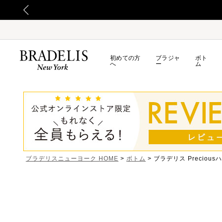
送への影響についてのお詫び
初めての方
ブラジャ
ボト
へ
ー
ム
ブラデリスニューヨーク HOME
ボトム
ブラデリス Preciou