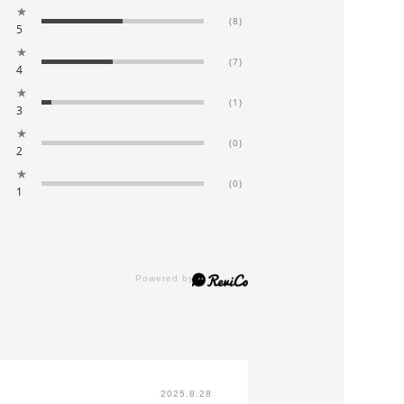
★
(8)
5
★
(7)
4
★
(1)
3
★
(0)
2
★
(0)
1
2025.8.28