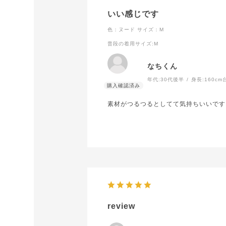
いい感じです
色：ヌード
サイズ：M
普段の着用サイズ
:M
なちくん
年代:
30代後半
身長:
160cm
素材がつるつるとしてて気持ちいいです
review