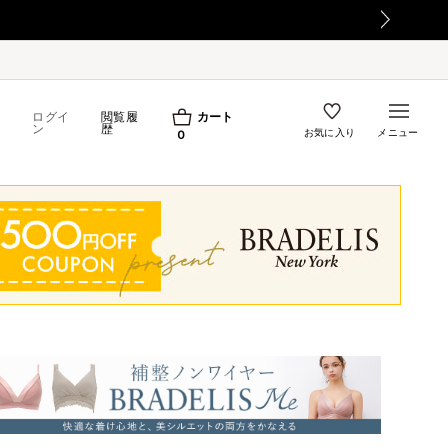
【重要】令和8年熊本地震の影響によるお荷物のお届け遅
ログイ
閲覧履
カート
ン
歴
お気に入り
メニュー
0