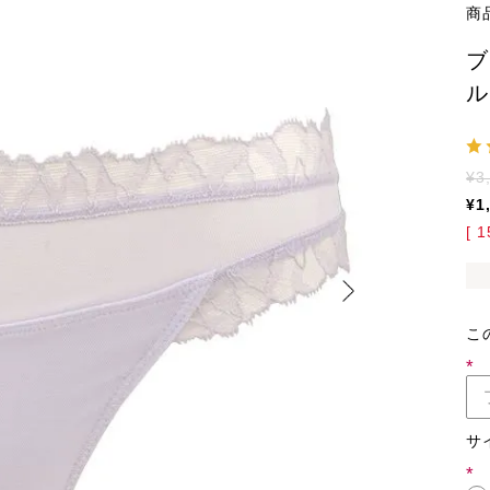
商
ブ
ル
¥
3
¥
1
[
1
こ
(必
須)
サ