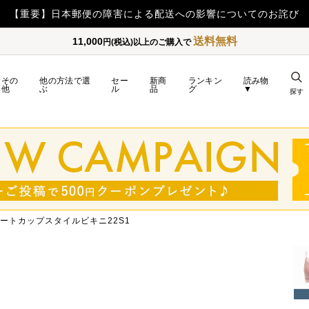
送料無料
11,000
円(税込)以上のご購入で
その
他の方法で選
セー
新商
ランキン
読み物
他
ぶ
ル
品
グ
▼
探す
sハートカップスタイルビキニ22S1