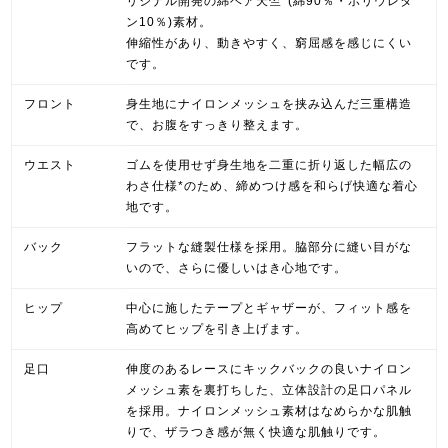
リジナル開発の綿ベア天竺*(綿90％・ポリウレタ
ン10％)素材。
伸縮性があり、動きやすく、窮屈感を感じにくい
です。
フロント
身生地にナイロンメッシュを挟み込んだ三重構造
で、お腹をすっきり整えます。
ウエスト
ゴムを使用せず身生地を二重に折り返した幅広の
わさ仕様*のため、締めつけ感を和らげ快適な着心
地です。
バック
フラットな縫製仕様を採用。脇部分に縫い目がな
いので、さらに優しいはき心地です。
ヒップ
中心に施したテープとギャザーが、フィット感を
高めてヒップを引き上げます。
足口
伸度のあるレースにキックバックの良いナイロン
メッシュ素を裏打ちした、立体設計の足口パネル
を採用。ナイロンメッシュ素材はなめらかな肌触
りで、ザラつき感が無く快適な肌触りです。