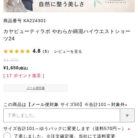
商品番号
KA224301
カヤビューティラボ やわらか綿混ハイウエストショー
ツ24
4.8
（5）
レビューを見る
¥
4,400
¥
1,650
税込
[
17
ポイント進呈 ]
メール便対象
この商品は【メール便対象 サイズ50】※合計101～対象外
(必
須)
サイズ合計101～ゆうパックに変更します（送料570円～）
了承しました。※注文確定後、当社にて送料変更