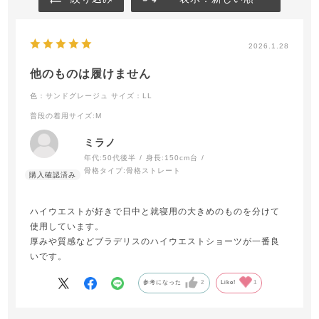
2026.1.28
他のものは履けません
色：サンドグレージュ
サイズ：LL
普段の着用サイズ
:M
ミラノ
年代:
50代後半
身長:
150cm台
骨格タイプ:
骨格ストレート
ハイウエストが好きで日中と就寝用の大きめのものを分けて
使用しています。
厚みや質感などブラデリスのハイウエストショーツが一番良
いです。
参考になった
2
Like!
1