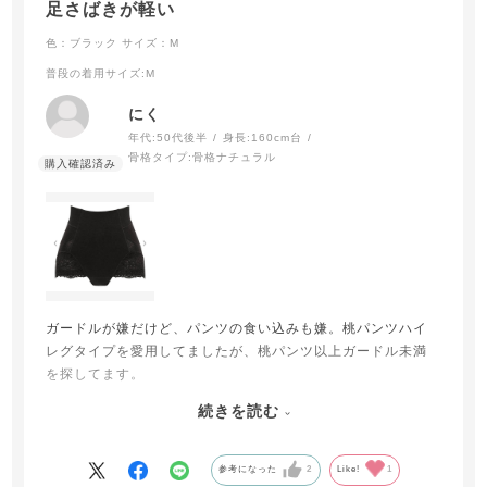
足さばきが軽い
色：ブラック
サイズ：M
普段の着用サイズ
:M
にく
年代:
50代後半
身長:
160cm台
骨格タイプ:
骨格ナチュラル
ガードルが嫌だけど、パンツの食い込みも嫌。桃パンツハイ
レグタイプを愛用してましたが、桃パンツ以上ガードル未満
を探してます。
続きを読む
こちらはソフトな素材で日中、夜共に苦しくありません。お
尻に食い込みなく歩いていても1部丈が邪魔になりません。少
しあるレースが可愛い。
参考になった
2
Like!
1