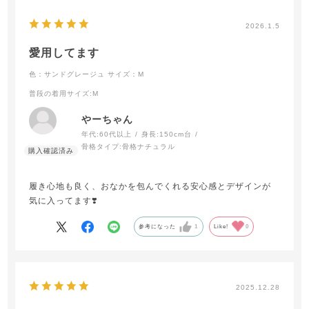
2026.1.5
愛用してます
色：サンドグレージュ
サイズ：M
普段の着用サイズ
:M
やーちゃん
年代:
60代以上
身長:
150cm台
骨格タイプ:
骨格ナチュラル
履き心地も良く、おなかを包んでくれる安心感とデザインが
気に入ってます❣️
参考になった
1
Like!
0
2025.12.28