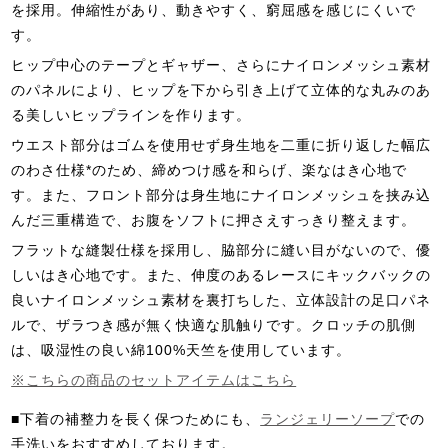
を採用。伸縮性があり、動きやすく、窮屈感を感じにくいで
す。
ヒップ中心のテープとギャザー、さらにナイロンメッシュ素材
のパネルにより、ヒップを下から引き上げて立体的な丸みのあ
る美しいヒップラインを作ります。
ウエスト部分はゴムを使用せず身生地を二重に折り返した幅広
のわさ仕様*のため、締めつけ感を和らげ、楽なはき心地で
す。また、フロント部分は身生地にナイロンメッシュを挟み込
んだ三重構造で、お腹をソフトに押さえすっきり整えます。
フラットな縫製仕様を採用し、脇部分に縫い目がないので、優
しいはき心地です。また、伸度のあるレースにキックバックの
良いナイロンメッシュ素材を裏打ちした、立体設計の足口パネ
ルで、ザラつき感が無く快適な肌触りです。クロッチの肌側
は、吸湿性の良い綿100%天竺を使用しています。
※こちらの商品のセットアイテムはこちら
■下着の補整力を長く保つためにも、
ランジェリーソープ
での
手洗いをおすすめしております。