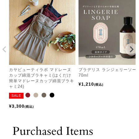
カヤビューティラボ マドレーヌ
ブラデリス ランジェリーソー
カップ綿混ブラキャミ(はくだけ
70ml
簡単マドレーヌカップ綿混ブラキ
¥
1,210
税込
ャミ24)
SALE
¥
3,300
税込