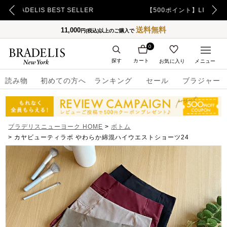
【500ポイント】LINE ID連携でプレゼント！
送料無料
11,000
円(税込)以上のご購入で
0
探す
カート
お気に入り
メニュー
読み物
初めての方へ
ランキング
セール
ブラジャー
ブラデリスニューヨーク HOME
ボトム
カヤビューティラボ やわらか綿混ハイウエストショーツ24