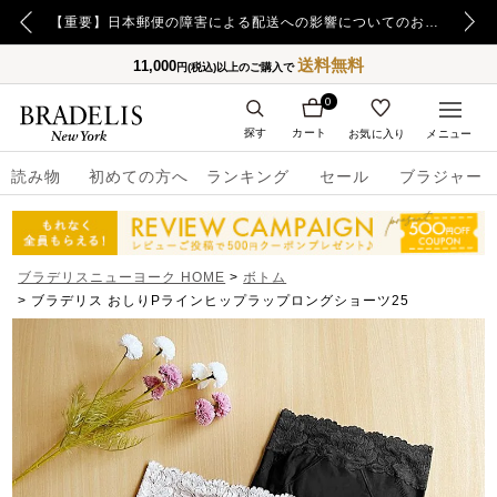
【重要】令和8年熊本地震の影響によるお荷物のお届け遅延について
【重要】日本郵便の障害による配送への影響についてのお詫び
送料無料
11,000
円(税込)以上のご購入で
0
探す
カート
お気に入り
メニュー
読み物
初めての方へ
ランキング
セール
ブラジャー
ブラデリスニューヨーク HOME
ボトム
ブラデリス おしりPラインヒップラップロングショーツ25