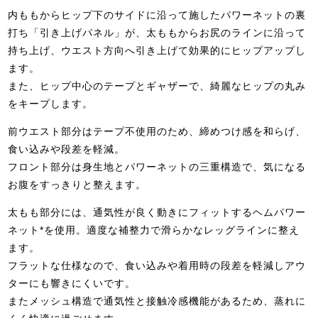
内ももからヒップ下のサイドに沿って施したパワーネットの裏
打ち「引き上げパネル」が、太ももからお尻のラインに沿って
持ち上げ、ウエスト方向へ引き上げて効果的にヒップアップし
ます。
また、ヒップ中心のテープとギャザーで、綺麗なヒップの丸み
をキープします。
前ウエスト部分はテープ不使用のため、締めつけ感を和らげ、
食い込みや段差を軽減。
フロント部分は身生地とパワーネットの三重構造で、気になる
お腹をすっきりと整えます。
太もも部分には、通気性が良く動きにフィットするヘムパワー
ネット*を使用。適度な補整力で滑らかなレッグラインに整え
ます。
フラットな仕様なので、食い込みや着用時の段差を軽減しアウ
ターにも響きにくいです。
またメッシュ構造で通気性と接触冷感機能があるため、蒸れに