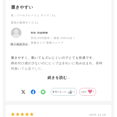
履きやすい
色：パールグレージュ
サイズ：LL
普段の着用サイズ
:LL
no name
年代:
40代前半
身長:
160cm台
骨格タイプ:
骨格ウェーブ
履きやすく、動いてもズレにくいのでとても快適です。
締め付け感が少ないのにヒップはきれいに包み込まれ、長時
間履いても楽でした。
生地が涼しく通気性もよいため、夏場でも快適に履けるのが
続きを読む
嬉しいです。
パールグレージュの色味も上品で、洋服に響きにくい点も気
に入っています。
参考になった
0
Like!
0
2025.12.18