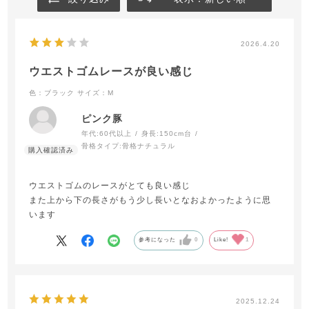
2026.4.20
ウエストゴムレースが良い感じ
色：ブラック
サイズ：M
ピンク豚
年代:
60代以上
身長:
150cm台
骨格タイプ:
骨格ナチュラル
ウエストゴムのレースがとても良い感じ
また上から下の長さがもう少し長いとなおよかったように思
います
参考になった
0
Like!
1
2025.12.24