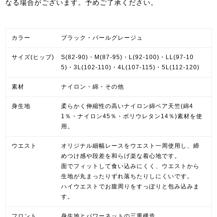
なる場合がございます。予めご了承ください。
カラー
ブラック・パールグレージュ
サイズ(ヒップ)
S(82-90)・M(87-95)・L(92-100)・LL(97-10
5)・3L(102-110)・4L(107-115)・5L(112-120)
素材
ナイロン・綿・その他
身生地
柔らかく伸縮性の高いナイロン綿ベア天竺(綿4
1％・ナイロン45％・ポリウレタン14％)素材を使
用。
ウエスト
オリジナル細幅レースをウエスト一周使用し、締
めつけ感や段差を和らげ楽な着心地です。
面でフィットして食い込みにくく、ウエストから
生地が丸まったりずれ落ちたりしにくいです。
ハイウエストでお腹周りをすっぽりと包み込みま
す。
フロント
身生地とパワーネットの三重構造。