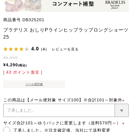
商品番号
DB325201
ブラデリス おしりPラインヒップラップロングショーツ
25
4.0
（4）
レビューを見る
¥
5,830
¥
4,290
税込
[
43
ポイント進呈 ]
メール便対象
この商品は【メール便対象 サイズ100】※合計101～対象外
(必
須)
サイズ合計101～ゆうパックに変更します（送料570円～）
了承しました。※注文確定後、当社にて送料変更