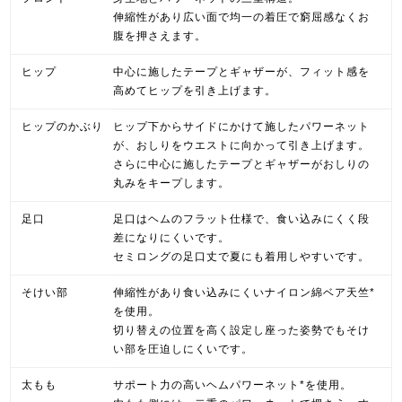
伸縮性があり広い面で均一の着圧で窮屈感なくお
腹を押さえます。
ヒップ
中心に施したテープとギャザーが、フィット感を
高めてヒップを引き上げます。
ヒップのかぶり
ヒップ下からサイドにかけて施したパワーネット
が、おしりをウエストに向かって引き上げます。
さらに中心に施したテープとギャザーがおしりの
丸みをキープします。
足口
足口はヘムのフラット仕様で、食い込みにくく段
差になりにくいです。
セミロングの足口丈で夏にも着用しやすいです。
そけい部
伸縮性があり食い込みにくいナイロン綿ベア天竺*
を使用。
切り替えの位置を高く設定し座った姿勢でもそけ
い部を圧迫しにくいです。
太もも
サポート力の高いヘムパワーネット*を使用。