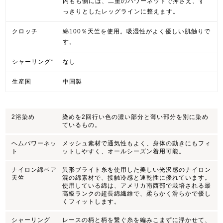
内もも側には、二重のパワーネットで押さえ、す
っきりとしたレッグラインに整えます。
クロッチ
綿100％天竺を使用。吸湿性がよく優しい肌触りで
す。
シャーリング*
なし
生産国
中国製
2浴染め
染めを2回行い色の濃い部分と薄い部分を別に染め
ているもの。
ヘムパワーネッ
メッシュ素材で通気性もよく、身体の動きにもフィ
ト
ットしやすく、オールシーズン着用可能。
ナイロン綿ベア
異形ブライト糸を使用した美しい光沢感のナイロン
天竺
混の綿素材で、接触冷感と速乾性に優れています。
使用している綿は、アメリカ南西部で栽培される最
高級ランクの超長綿繊維で、柔らかく滑らかで優し
くフィットします。
シャーリング
レースの柄と柄を繋ぐ糸を編みこまずに浮かせて、