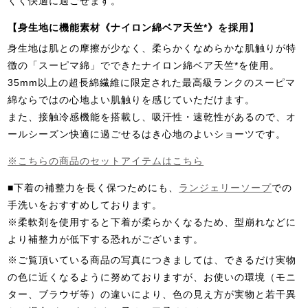
くく快適に過ごせます。
【身生地に機能素材《ナイロン綿ベア天竺*》を採用】
身生地は肌との摩擦が少なく、柔らかくなめらかな肌触りが特
徴の「スーピマ綿」でできたナイロン綿ベア天竺*を使用。
35mm以上の超長綿繊維に限定された最高級ランクのスーピマ
綿ならではの心地よい肌触りを感じていただけます。
また、接触冷感機能を搭載し、吸汗性・速乾性があるので、オ
ールシーズン快適に過ごせるはき心地のよいショーツです。
※こちらの商品のセットアイテムはこちら
■下着の補整力を長く保つためにも、
ランジェリーソープ
での
手洗いをおすすめしております。
※柔軟剤を使用すると下着が柔らかくなるため、型崩れなどに
より補整力が低下する恐れがございます。
※ご覧頂いている商品の写真につきましては、できるだけ実物
の色に近くなるように努めておりますが、お使いの環境（モニ
ター、ブラウザ等）の違いにより、色の見え方が実物と若干異