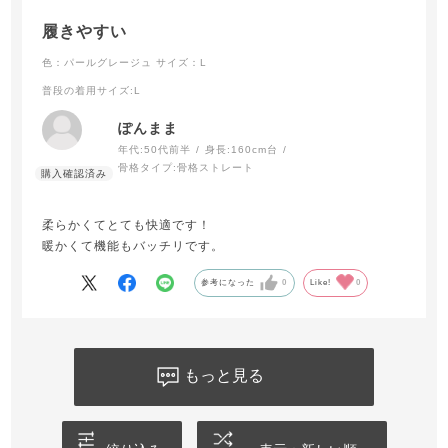
履きやすい
色：パールグレージュ
サイズ：L
普段の着用サイズ
:L
ぽんまま
年代:
50代前半
身長:
160cm台
骨格タイプ:
骨格ストレート
柔らかくてとても快適です！
暖かくて機能もバッチリです。
参考になった
0
Like!
0
もっと見る