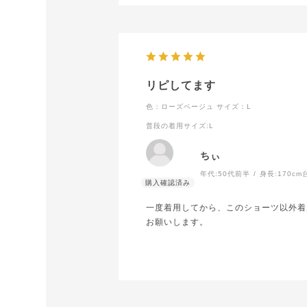
リピしてます
色：ローズベージュ
サイズ：L
普段の着用サイズ
:L
ちぃ
年代:
50代前半
身長:
170cm
一度着用してから、このショーツ以外着
お願いします。