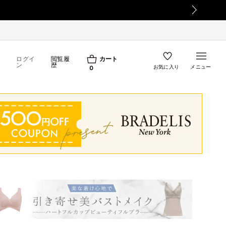
【重要】令和8年熊本地震の影響によるお荷物のお届け遅
ログイ
閲覧履
カート
ン
歴
お気に入り
メニュー
0