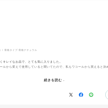
台
骨格タイプ:
骨格ナチュラル
くキレイなお品で、とても気に入りました。
ールから変えて使用していると聞いてたので、私もワコールから買えると決
実感しています。
続きを読む
トくらい、いろいろなショップで購入したので、これからはワコールから、