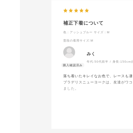
補正下着について
色：アッシュブルー
サイズ：M
普段の着用サイズ
:M
みく
年代:
50代前半
身長:
150cm
落ち着いたキレイなお色で、レースも凄
ブラデリスニューヨークは、友達がワコ
ました。
大人キレイなお品で購入して良かったと
貴社の製品は凄くよく、今回上下8セッ
たいと思ってます。