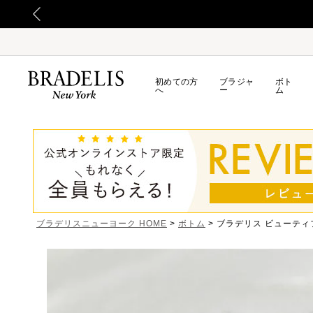
 ID連携でプレゼント！
初めての方
ブラジャ
ボト
へ
ー
ム
ブラデリスニューヨーク HOME
ボトム
ブラデリス ビューティ