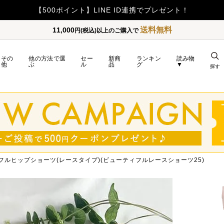
送料無料
11,000
円(税込)以上のご購入で
その
他の方法で選
セー
新商
ランキン
読み物
他
ぶ
ル
品
グ
▼
探す
フルヒップショーツ(レースタイプ)(ビューティフルレースショーツ25)