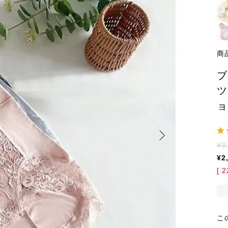
商
ブ
ツ
ョ
¥
3
¥
2
[
2
こ