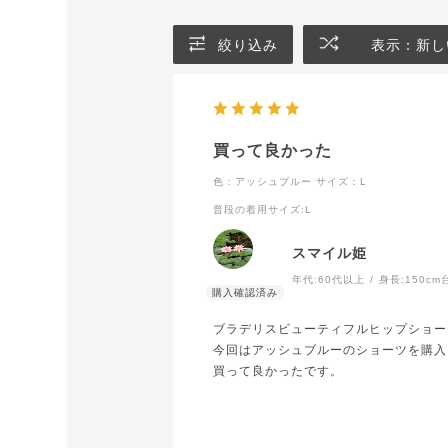
絞り込み
表示：新し
買って良かった
色：アッシュブルー
サイズ：L
普段の着用サイズ
:L
スマイル姫
年代:
60代以上
身長:
150cm
ブラデリスビューティフルヒップショー
今回はアッシュブルーのショーツを購入
買って良かったです。