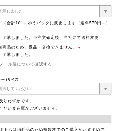
イズ合計101～ゆうパックに変更します（送料570円～）
了承しました。※注文確定後、当社にて送料変更
生商品のため、返品・交換できません。
了承しました。
(必
メール便について確認する
須)
ラー
サイズ
ローズベージ
アッシュブル
残りわずかです。
ュ
ー
ただいま在庫がございません。
 ボトムは消耗品のため複数枚でのご購入がおすすめで