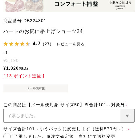
商品番号
DB224301
ハートのお尻に格上げショーツ24
4.7
（27）
レビューを見る
-1
¥
3,190
¥
1,320
税込
[
13
ポイント進呈 ]
メール便対象
この商品は【メール便対象 サイズ50】※合計101～対象外
(必
須)
サイズ合計101～ゆうパックに変更します（送料570円～）
了承しました。※注文確定後、当社にて送料変更