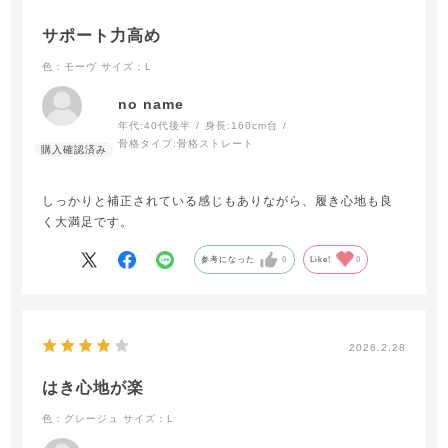
サポート力高め
色：モーヴ
サイズ：L
no name
年代:
40代後半
身長:
160cm台
骨格タイプ:
骨格ストレート
しっかりと補正されている感じもありながら、履き心地も良
く大満足です。
参考になった
0
Like!
0
2026.2.28
はき心地が楽
色：グレージュ
サイズ：L