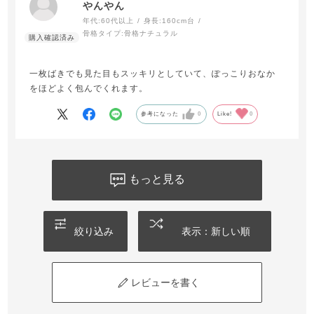
やんやん
年代:
60代以上
身長:
160cm台
骨格タイプ:
骨格ナチュラル
一枚ばきでも見た目もスッキリとしていて、ぽっこりおなか
をほどよく包んでくれます。
参考になった
0
Like!
0
もっと見る
絞り込み
表示：新しい順
レビューを書く