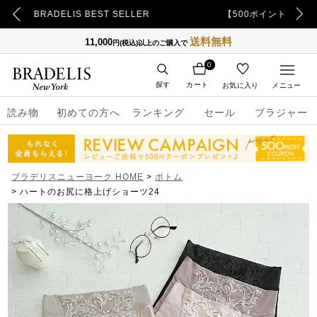
【500ポイント】LINE ID連携でプレゼント！
送料無料
11,000
円(税込)以上のご購入で
0
探す
カート
お気に入り
メニュー
読み物
初めての方へ
ランキング
セール
ブラジャー
ブラデリスニューヨーク HOME
ボトム
ハートのお尻に格上げショーツ24