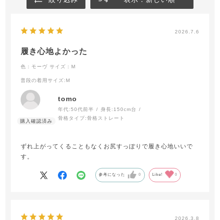
2026.7.6
履き心地よかった
色：モーヴ
サイズ：M
普段の着用サイズ
:M
tomo
年代:
50代前半
身長:
150cm台
骨格タイプ:
骨格ストレート
ずれ上がってくることもなくお尻すっぽりで履き心地いいで
す。
参考になった
0
Like!
0
2026.3.8