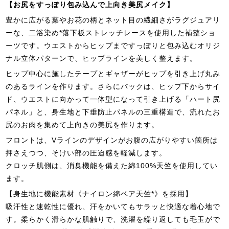
【お尻をすっぽり包み込んで上向き美尻メイク】
豊かに広がる葉やお花の柄とネット目の繊細さがラグジュアリ
ーな、二浴染め*落下板ストレッチレースを使用した補整ショ
ーツです。ウエストからヒップまですっぽりと包み込むオリジ
ナル立体パターンで、ヒップラインを美しく整えます。
ヒップ中心に施したテープとギャザーがヒップを引き上げ丸み
のあるラインを作ります。さらにバックは、ヒップ下からサイ
ド、ウエストに向かって一体型になって引き上げる「ハート尻
パネル」と、身生地と下垂防止パネルの三重構造で、流れたお
尻のお肉を集めて上向きの美尻を作ります。
フロントは、Vラインのデザインがお腹の広がりやすい箇所は
押さえつつ、そけい部の圧迫感を軽減します。
クロッチ肌側は、消臭機能を備えた綿100%天竺を使用してい
ます。
【身生地に機能素材《ナイロン綿ベア天竺*》を採用】
吸汗性と速乾性に優れ、汗をかいてもサラッと快適な着心地で
す。柔らかく滑らかな肌触りで、洗濯を繰り返しても毛玉がで