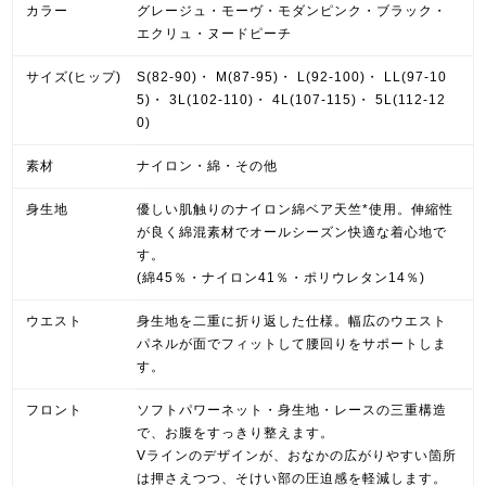
カラー
グレージュ・モーヴ・モダンピンク・ブラック・
エクリュ・ヌードピーチ
サイズ(ヒップ)
S(82-90)・ M(87-95)・ L(92-100)・ LL(97-10
5)・ 3L(102-110)・ 4L(107-115)・ 5L(112-12
0)
素材
ナイロン・綿・その他
身生地
優しい肌触りのナイロン綿ベア天竺*使用。伸縮性
が良く綿混素材でオールシーズン快適な着心地で
す。
(綿45％・ナイロン41％・ポリウレタン14％)
ウエスト
身生地を二重に折り返した仕様。幅広のウエスト
パネルが面でフィットして腰回りをサポートしま
す。
フロント
ソフトパワーネット・身生地・レースの三重構造
で、お腹をすっきり整えます。
Vラインのデザインが、おなかの広がりやすい箇所
は押さえつつ、そけい部の圧迫感を軽減します。