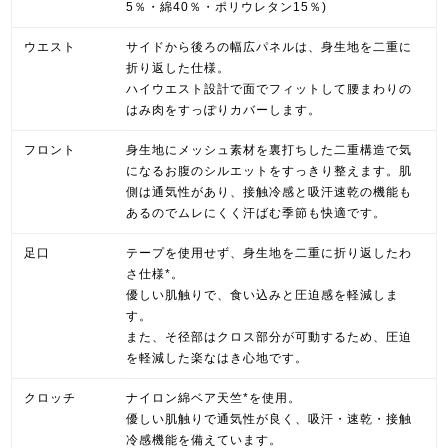
5％・綿40％・ポリウレタン15％)
ウエスト
サイドから後ろの幅広パネルは、身生地を二重に
折り返した仕様。
ハイウエスト設計で面でフィットして腰まわりの
はみ肉をすっぽりカバーします。
フロント
身生地にメッシュ素材を裏打ちした二重構造で気
になるお腹のシルエットをすっきり整えます。肌
側は通気性があり、接触冷感と吸汗速乾の機能も
あるのでムレにくく汗ばむ季節も快適です。
足口
テープを使用せず、身生地を二重に折り返したわ
さ仕様*。
優しい肌触りで、食い込みと圧迫感を軽減しま
す。
また、そ径部はクロス部分が可動するため、圧迫
を軽減した楽なはき心地です。
クロッチ
ナイロン綿ベア天竺*を使用。
優しい肌触りで通気性が良く、吸汗・速乾・接触
冷感機能を備えています。