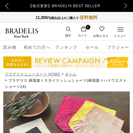
【500ポイント】LINE ID連携でプレゼント！
送料無料
11,000
円(税込)以上のご購入で
0
探す
カート
お気に入り
メニュー
読み物
初めての方へ
ランキング
セール
ブラジャー
ブラデリスニューヨーク HOME
ボトム
ブラデリス 綿混楽々スタイリッシュショーツ(綿混楽々ハイウエスト
ショーツ24)