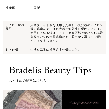
生産国
中国製
ナイロン綿ベア
異形ブライト糸を使用した美しい光沢感のナイロン
天竺
混の綿素材で、接触冷感と速乾性に優れています。
使用している綿は、アメリカ南西部で栽培される最
高級ランクの超長綿繊維で、柔らかく滑らかで優し
くフィットします。
わさ仕様
生地を二重に折り返す仕様のこと。
おすすめの記事はこちら