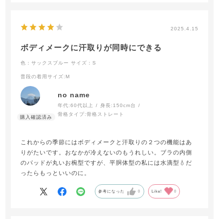
2025.4.15
ボディメークに汗取りが同時にできる
色：サックスブルー
サイズ：S
普段の着用サイズ
:M
no name
年代:
60代以上
身長:
150cm台
骨格タイプ:
骨格ストレート
これからの季節にはボディメークと汗取りの２つの機能はあ
りがたいです。おなかが冷えないのもうれしい。ブラの内側
のパッドが丸いお椀型ですが、平胴体型の私には水滴型💧だ
ったらもっといいのに。
参考になった
0
Like!
0