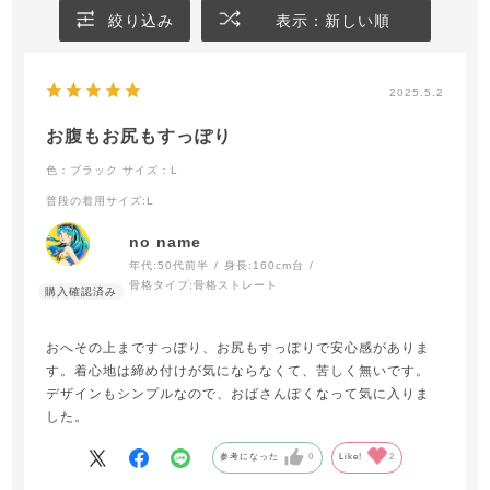
絞り込み
表示：新しい順
2025.5.2
お腹もお尻もすっぽり
色：ブラック
サイズ：L
普段の着用サイズ
:L
no name
年代:
50代前半
身長:
160cm台
骨格タイプ:
骨格ストレート
おへその上まですっぽり、お尻もすっぽりで安心感がありま
す。着心地は締め付けが気にならなくて、苦しく無いです。
デザインもシンプルなので、おばさんぽくなって気に入りま
した。
参考になった
0
Like!
2