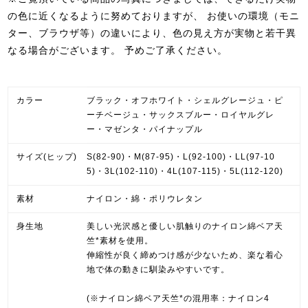
の色に近くなるように努めておりますが、 お使いの環境（モニ
ター、ブラウザ等）の違いにより、色の見え方が実物と若干異
なる場合がございます。
予めご了承ください。
カラー
ブラック・オフホワイト・シェルグレージュ・ピ
ーチベージュ・サックスブルー・ロイヤルグレ
ー・マゼンタ・パイナップル
サイズ(ヒップ)
S(82-90)・M(87-95)・L(92-100)・LL(97-10
5)・3L(102-110)・4L(107-115)・5L(112-120)
素材
ナイロン・綿・ポリウレタン
身生地
美しい光沢感と優しい肌触りのナイロン綿ベア天
竺*素材を使用。
伸縮性が良く締めつけ感が少ないため、楽な着心
地で体の動きに馴染みやすいです。
(※ナイロン綿ベア天竺*の混用率：ナイロン4