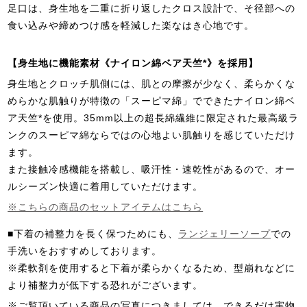
足口は、身生地を二重に折り返したクロス設計で、そ径部への
食い込みや締めつけ感を軽減した楽なはき心地です。
【身生地に機能素材《ナイロン綿ベア天竺*》を採用】
身生地とクロッチ肌側には、肌との摩擦が少なく、柔らかくな
めらかな肌触りが特徴の「スーピマ綿」でできたナイロン綿ベ
ア天竺*を使用。35mm以上の超長綿繊維に限定された最高級ラ
ンクのスーピマ綿ならではの心地よい肌触りを感じていただけ
ます。
また接触冷感機能を搭載し、吸汗性・速乾性があるので、オー
ルシーズン快適に着用していただけます。
※こちらの商品のセットアイテムはこちら
■下着の補整力を長く保つためにも、
ランジェリーソープ
での
手洗いをおすすめしております。
※柔軟剤を使用すると下着が柔らかくなるため、型崩れなどに
より補整力が低下する恐れがございます。
※ご覧頂いている商品の写真につきましては、できるだけ実物