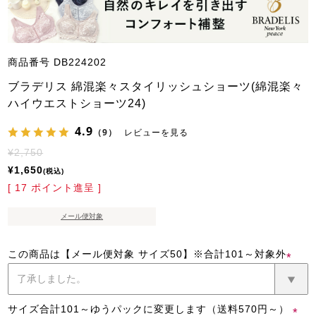
商品番号
DB224202
ブラデリス 綿混楽々スタイリッシュショーツ(綿混楽々
ハイウエストショーツ24)
4.9
（9）
レビューを見る
¥
2,750
¥
1,650
税込
[
17
ポイント進呈 ]
メール便対象
この商品は【メール便対象 サイズ50】※合計101～対象外
(必
須)
サイズ合計101～ゆうパックに変更します（送料570円～）