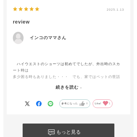
2025.1.13
review
インコのママさん
ハイウエストのショーツは初めてでしたが、外出時のスカ
ート時は
多少困る時もありました・・・ でも、家ではペットの世話
でパンツルックですので、困る事も無く、その名の通りの
続きを読む
「綿婚楽々ハイウエストショーツ」です！ お腹にもとって
も優しく、内マチの始末も良くて痛く無いです！ 外出時に
パンツルック・タイトスカートでしたら、その差は良くお解
参考になった
0
Like!
1
りでしょうね・・・ サラサラしてますので、夏が来ても着
用致します！ もっと早くに知って、沢山頂くべきお品でし
た！
もっと見る