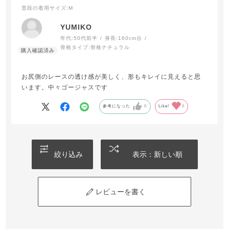
普段の着用サイズ
:M
YUMIKO
年代:
50代前半
身長:
160cm台
骨格タイプ:
骨格ナチュラル
お尻側のレースの透け感が美しく、形もキレイに見えると思
います。中々ゴージャスです
参考になった
0
Like!
0
絞り込み
表示：新しい順
レビューを書く