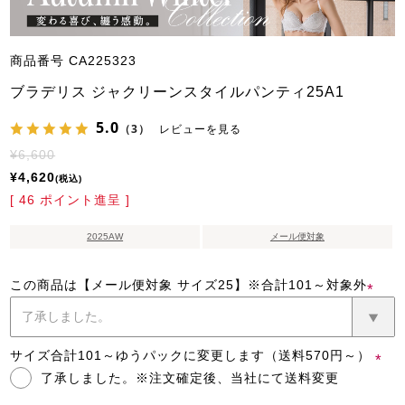
商品番号
CA225323
ブラデリス ジャクリーンスタイルパンティ25A1
5.0
（3）
レビューを見る
¥
6,600
¥
4,620
税込
[
46
ポイント進呈 ]
2025AW
メール便対象
この商品は【メール便対象 サイズ25】※合計101～対象外
(必
須)
サイズ合計101～ゆうパックに変更します（送料570円～）
了承しました。※注文確定後、当社にて送料変更
(必