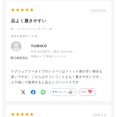
2026.6.24
品よく履きやすい
色：パールベージュ
サイズ：M
普段の着用サイズ
:M
YUMIKO
年代:
50代前半
身長:
160cm台
骨格タイプ:
骨格ストレート
ラグジュアリータイプのショーツはフィット感が甘い場合も
多いですが、こちらはそういうこともなく履きやすいです。
上下揃いで着用すると品よくゴージャスです
参考になった
0
Like!
0
2026.1.9