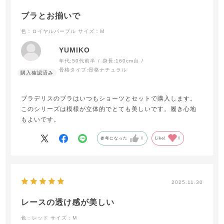
ブラとお揃いで
色：ロイヤルパープル
サイズ：M
YUMIKO
年代:
50代前半
身長:
160cm台
骨格タイプ:
骨格ナチュラル
ブラデリスのブラはいつもショーツとセットで購入します。
このシリーズは模様が立体的でとても美しいです。履き心地
もよいです。
参考になった
0
Like!
0
2025.11.30
レースの透け感が美しい
色：レッド
サイズ：M