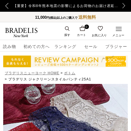
【重要】令和8年熊本地震の影響によるお荷物のお届け遅延について
送料無料
11,000
円(税込)以上のご購入で
0
探す
カート
お気に入り
メニュー
読み物
初めての方へ
ランキング
セール
ブラジャー
ブラデリスニューヨーク HOME
ボトム
ブラデリス ジャクリーンスタイルパンティ25A1