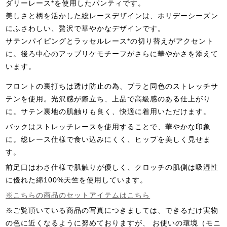
ダリーレース*を使用したパンティです。
美しさと柄を活かした総レースデザインは、ホリデーシーズン
にふさわしい、贅沢で華やかなデザインです。
サテンパイピングとラッセルレース*の切り替えがアクセント
に。後ろ中心のアップリケモチーフがさらに華やかさを添えて
います。
フロントの裏打ちは透け防止の為、ブラと同色のストレッチサ
テンを使用。光沢感が際立ち、上品で高級感のある仕上がり
に。サテン裏地の肌触りも良く、快適に着用いただけます。
バックはストレッチレースを使用することで、華やかな印象
に。総レース仕様で食い込みにくく、ヒップを美しく見せま
す。
前足口はわさ仕様で肌触りが優しく、クロッチの肌側は吸湿性
に優れた綿100%天竺を使用しています。
※こちらの商品のセットアイテムはこちら
※ご覧頂いている商品の写真につきましては、できるだけ実物
の色に近くなるように努めておりますが、 お使いの環境（モニ