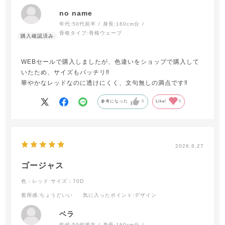
no name
年代:
50代前半
身長:
160cm台
骨格タイプ:
骨格ウェーブ
WEBセールで購入しましたが、色違いをショップで購入して
いたため、サイズもバッチリ‼︎
華やかなレッドなのに透けにくく、文句無しの満点です‼︎
参考になった
0
Like!
0
2026.6.27
ゴージャス
色：レッド
サイズ：70D
着用感
:ちょうどいい
気に入ったポイント
:デザイン
ベラ
年代:
50代後半
身長:
160cm台