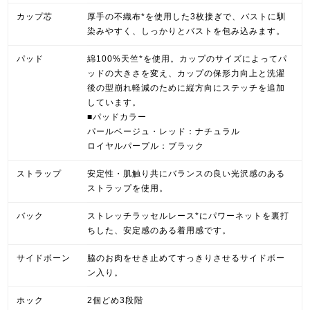
カップ芯
厚手の不織布*を使用した3枚接ぎで、バストに馴
染みやすく、しっかりとバストを包み込みます。
パッド
綿100%天竺*を使用。カップのサイズによってパ
ッドの大きさを変え、カップの保形力向上と洗濯
後の型崩れ軽減のために縦方向にステッチを追加
しています。
■パッドカラー
パールベージュ・レッド：ナチュラル
ロイヤルパープル：ブラック
ストラップ
安定性・肌触り共にバランスの良い光沢感のある
ストラップを使用。
バック
ストレッチラッセルレース*にパワーネットを裏打
ちした、安定感のある着用感です。
サイドボーン
脇のお肉をせき止めてすっきりさせるサイドボー
ン入り。
ホック
2個どめ3段階