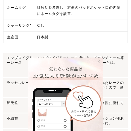
ネームタグ
肌触りを考慮し、右側のパッドポケット口の内側
にネームタグを設置。
シャーリング*
なし
生産国
日本製
エンブロイダリ
エンブロイダリーレース機によって布やチュール等
ーレース
に刺繍を施したもの。(エンブロイダリーとは、
『刺繍』の意味)
ラッセルレース
ラッセルレース編機という経機で作られたレースの
こと。レースを編みながら柄を作っていくので、薄
く平らな仕上がりが特徴。
綿天竺
柔らかな綿素材。綿特有の保温性、吸水性に優れて
います。
不織布
軽く、通気性に優れた素材、程よいクッション性あ
り造形効果で自然な仕上りのシルエットに。