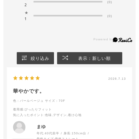
(0)
2
★
(0)
1
絞り込み
表示：新しい順
2026.7.13
華やかです。
色：パールベージュ
サイズ：70F
着用感
:ぴったりフィット
気に入ったポイント
:色味,デザイン,着け心地
まゆ
年代:
40代前半
身長:
150cm台
骨格タイプ:
骨格ストレート