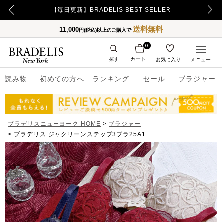
【毎日更新】BRADELIS BEST SELLER
送料無料
11,000
円(税込)以上のご購入で
0
探す
カート
お気に入り
メニュー
読み物
初めての方へ
ランキング
セール
ブラジャー
ブラデリスニューヨーク HOME
ブラジャー
ブラデリス ジャクリーンステップ3ブラ25A1