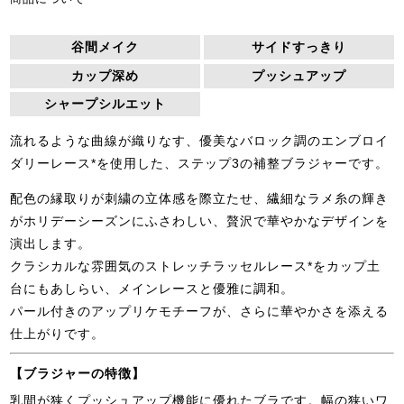
谷間メイク
サイドすっきり
カップ深め
プッシュアップ
シャープシルエット
流れるような曲線が織りなす、優美なバロック調のエンブロイ
ダリーレース*を使用した、ステップ3の補整ブラジャーです。
配色の縁取りが刺繍の立体感を際立たせ、繊細なラメ糸の輝き
がホリデーシーズンにふさわしい、贅沢で華やかなデザインを
演出します。
クラシカルな雰囲気のストレッチラッセルレース*をカップ土
台にもあしらい、メインレースと優雅に調和。
パール付きのアップリケモチーフが、さらに華やかさを添える
仕上がりです。
【ブラジャーの特徴】
乳間が狭くプッシュアップ機能に優れたブラです。幅の狭いワ