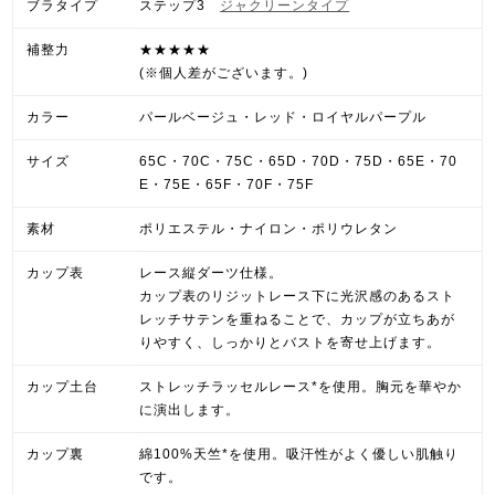
ブラタイプ
ステップ3
ジャクリーンタイプ
補整力
★★★★★
(※個人差がございます。)
カラー
パールベージュ・レッド・ロイヤルパープル
サイズ
65C・70C・75C・65D・70D・75D・65E・70
E・75E・65F・70F・75F
素材
ポリエステル・ナイロン・ポリウレタン
カップ表
レース縦ダーツ仕様。
カップ表のリジットレース下に光沢感のあるスト
レッチサテンを重ねることで、カップが立ちあが
りやすく、しっかりとバストを寄せ上げます。
カップ土台
ストレッチラッセルレース*を使用。胸元を華やか
に演出します。
カップ裏
綿100%天竺*を使用。吸汗性がよく優しい肌触り
です。