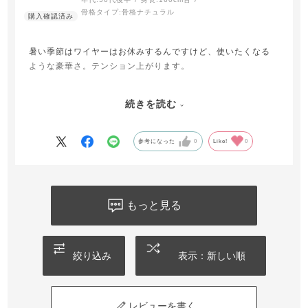
骨格タイプ:
骨格ナチュラル
暑い季節はワイヤーはお休みするんですけど、使いたくなる
ような豪華さ。テンション上がります。
年頃的にはワイヤーをもう卒業してもいいかなと思ってます
続きを読む
が、ステップブラは手にとるとウキウキします。まだワイヤ
ー使ってもいいかな。
参考になった
0
Like!
0
もっと見る
絞り込み
表示：新しい順
レビューを書く