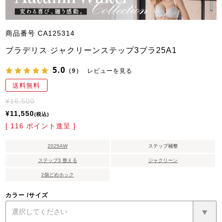
商品番号
CA125314
ブラデリス ジャクリーンステップ3ブラ25A1
5.0
（9）
レビューを見る
送料無料
¥
16,500
¥
11,550
税込
[
116
ポイント進呈 ]
2025AW
ステップ補整
ステップ3 整える
ジャクリーン
2個どめホック
カラー
サイズ