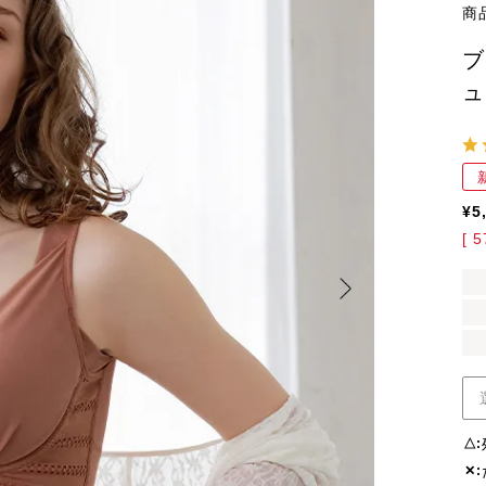
商
ブ
ュ
¥
5
[
5
△
✕