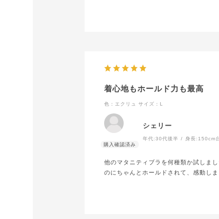
届いたものを試着すると、本当にピッタ
産後8ヶ月で胸の張りもほとんどなくな
交換に千円かかるけど交通費よりも安い
ありがとうございました！
着心地もホールド力も最高
色：エクリュ
サイズ：L
シェリー
年代:
30代後半
身長:
150cm
他のマタニティブラを何種類か試しまし
のにちゃんとホールドされて、感動しま