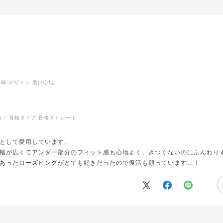
色味,デザイン,着け心地
台
骨格タイプ:
骨格ストレート
として愛用しています。
幅が広くてアンダー部分のフィット感も心地よく、きつくないのにふんわりす
あったローズピングがとても好きだったので復活も願っています…！