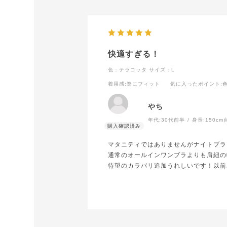
快適すぎる！
色：テラコッタ
サイズ：L
着用感
:楽にフィット
気に入ったポイント
:
やち
年代:
30代前半
身長:
150cm
マタニティではありませんがナイトブラ
通常のオールインワンブラよりも肩紐の
待望のカラバリ追加うれしいです！以前