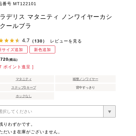
品番号
MT122101
ラデリス マタニティ ノンワイヤーカシ
クールブラ
4.7
（130）
レビューを見る
新サイズ追加
新色追加
,720
税込
7
ポイント進呈 ]
マタニティ
補整ノンワイヤー
ステップ0 キープ
背中すっきり
ホックなし
残りわずかです。
ただいま在庫がございません。