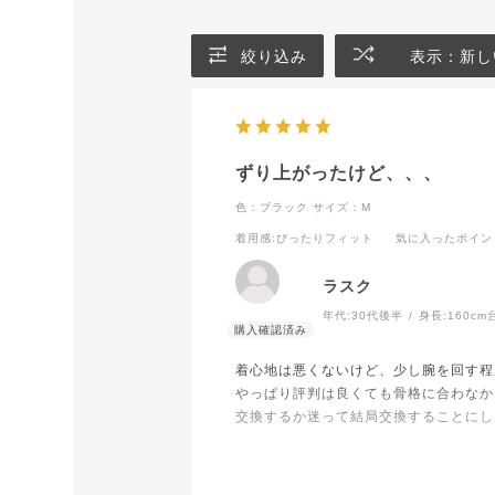
絞り込み
表示：新し
ずり上がったけど、、、
色：ブラック
サイズ：M
着用感
:ぴったりフィット
気に入ったポイン
ラスク
年代:
30代後半
身長:
160cm
着心地は悪くないけど、少し腕を回す程
やっぱり評判は良くても骨格に合わなか
交換するか迷って結局交換することにし
サイズ表を見る限りMサイズで合ってい
局オールインワンブラのMサイズにする