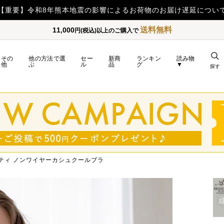
【重要】令和8年熊本地震の影響によるお荷物のお届け遅延につい
送料無料
11,000
円(税込)以上のご購入で
その
他の方法で選
セー
新商
ランキン
読み物
他
ぶ
ル
品
グ
▼
探す
ティ ノンワイヤーカシュクールブラ