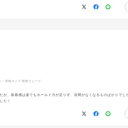
リフィットで感動しました。
っていたので、マタニティ用のこちらの商品ではカップが余っていてフィッ
し、子育中にお店に行くことは難しいので、すごく助かりました。また追加
台
骨格タイプ:
骨格ウェーブ
たが、装着感は楽でもホールド力が足りず、谷間がなくなるものばかりでし
した！