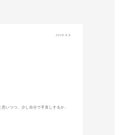
2026.8.6
と思いつつ、少し自分で手直しするか、
寸サイズでメールで相談に乗って頂き、結
提案があり交換してもらいました。