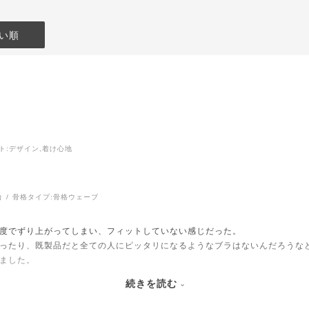
い順
ト
:デザイン,着け心地
台
骨格タイプ:
骨格ウェーブ
度でずり上がってしまい、フィットしていない感じだった。
ったり、既製品だと全ての人にピッタリになるようなブラはないんだろうな
ました。
続きを読む
るようだけど、ずり上がるためSサイズに交換をリクエストしたところ、実
とカップのフィット感がアップし、ずれ上がりも軽減されやすくなるという