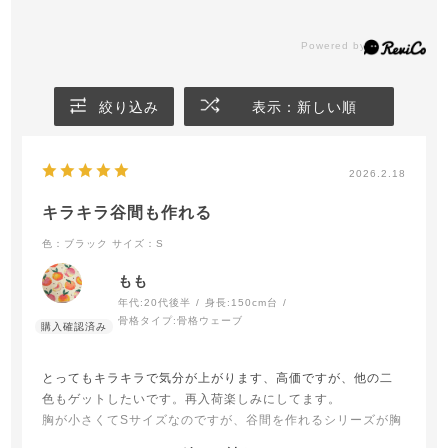
絞り込み
表示：新しい順
2026.2.18
キラキラ谷間も作れる
色：ブラック
サイズ：S
もも
年代:
20代後半
身長:
150cm台
骨格タイプ:
骨格ウェーブ
とってもキラキラで気分が上がります、高価ですが、他の二
色もゲットしたいです。再入荷楽しみにしてます。
胸が小さくてSサイズなのですが、谷間を作れるシリーズが胸
が生まれたみたいで好きです。