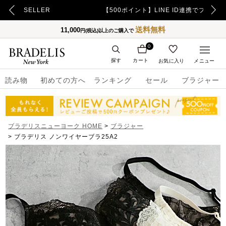
【500ポイント】LINE ID連携でプレゼント！
送料無料
11,000
円(税込)以上のご購入で
0
探す
カート
お気に入り
メニュー
読み物
初めての方へ
ランキング
セール
ブラジャー
ブラデリスニューヨーク HOME
ブラジャー
ブラデリス ノンワイヤーブラ25A2