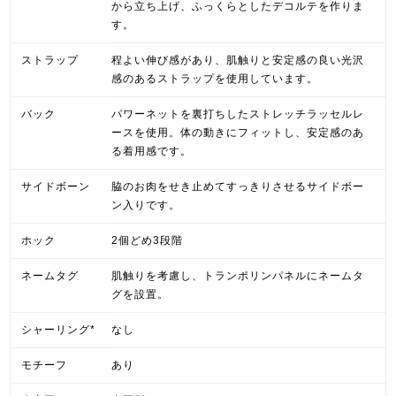
から立ち上げ、ふっくらとしたデコルテを作りま
す。
ストラップ
程よい伸び感があり、肌触りと安定感の良い光沢
感のあるストラップを使用しています。
バック
パワーネットを裏打ちしたストレッチラッセルレ
ースを使用。体の動きにフィットし、安定感のあ
る着用感です。
サイドボーン
脇のお肉をせき止めてすっきりさせるサイドボー
ン入りです。
ホック
2個どめ3段階
ネームタグ
肌触りを考慮し、トランポリンパネルにネームタ
グを設置。
シャーリング*
なし
モチーフ
あり