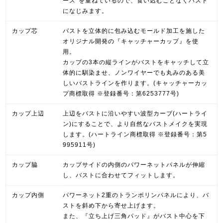
ース*を重ねているので、食い込むことなくバスト
になじみます。
カップ芯
バストを立体的に包み込むモールド加工を施した
オリジナル開発の『キャッチャーカップ』を使
用。
カップの3本の縦ラインがバストをキャッチして立
体的に馴染ませ、ノンワイヤーでも丸みのある美
しいバストラインを作ります。(キャッチャーカッ
プ商標取得 ※登録番号：第6253777号)
カップ上辺
上辺をバストに沿いやすい波型カーブ(ハートライ
ン)にすることで、より自然なバストメイクを実現
します。(ハートライン商標取得 ※登録番号：第5
995911号)
カップ脇
カップサイドの内側のパワーネットパネルが伸縮
し、バストに合わせてフィットします。
カップ内側
パワーネット2重のトランポリンパネルにより、バ
ストを斜め下から寄せ上げます。
また、『立ち上げ三角パッド』がバスト中心を下