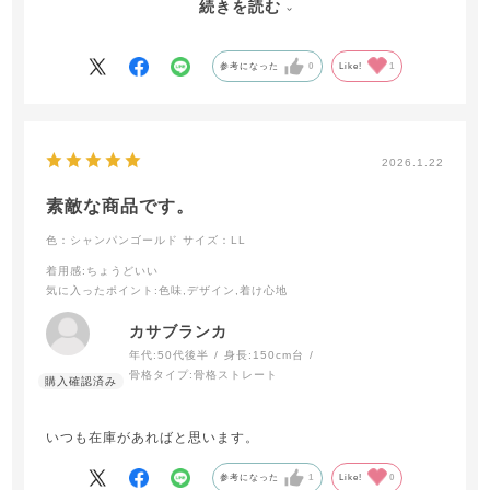
続きを読む
ブラデリス Perfumyブラ23S1は黒以外全色持ってて、追加で
ブラが欲しいなと思ってたときにキラキラでとても可愛くて
こちらのブラに出会いました。ホックもあるのでサポート力
参考になった
0
Like!
1
もあり、ブラの下に胸がはみ出すなどもなく、お気に入りで
す。
2026.1.22
素敵な商品です。
色：シャンパンゴールド
サイズ：LL
着用感
:ちょうどいい
気に入ったポイント
:色味,デザイン,着け心地
カサブランカ
年代:
50代後半
身長:
150cm台
骨格タイプ:
骨格ストレート
いつも在庫があればと思います。
参考になった
1
Like!
0