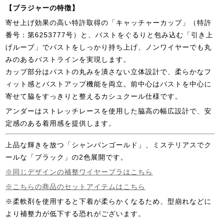
【ブラジャーの特徴】
寄せ上げ効果の高い特許取得の「キャッチャーカップ」（特許
番号：第6253777号）と、バストをぐるりと包み込む「引き上
げループ」でバストをしっかり持ち上げ、ノンワイヤーでも丸
みのあるバストラインを実現します。
カップ部分はバストの丸みを潰さない立体設計で、柔らかなフ
ィット感とバストアップ機能を両立。前中心はバストを中心に
寄せて脇をすっきりと整えるカシュクール仕様です。
アンダーはストレッチレースを使用した脇高の幅広設計で、安
定感のある着用感を提供します。
上品な輝きを放つ「シャンパンゴールド」、ミステリアスでク
ールな「ブラック」の2色展開です。
※同じデザインの補整ワイヤーブラはこちら
※こちらの商品のセットアイテムはこちら
※柔軟剤を使用すると下着が柔らかくなるため、型崩れなどに
より補整力が低下する恐れがございます。