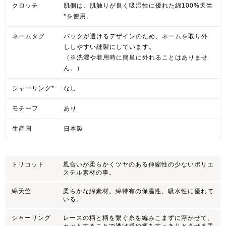
クロッチ
肌側は、肌触りが良く吸湿性に優れた綿100%天竺
*を使用。
ネームタグ
バックが透けるデザインのため、ネームを取り外
ししやすい縫製にしています。
（※洗濯や着用時に簡単に外れることはありませ
ん。）
シャーリング*
なし
モチーフ
あり
生産国
日本製
トリコット
風合いが柔らかくツヤのある伸縮性の少ないポリエ
ステル素材の事。
綿天竺
柔らかな綿素材。綿特有の保温性、吸水性に優れて
いる。
シャーリング
レースの柄と柄を繋ぐ糸を編みこまずに浮かせて、
カットすることで透け感や柄をすっきりとさせる手