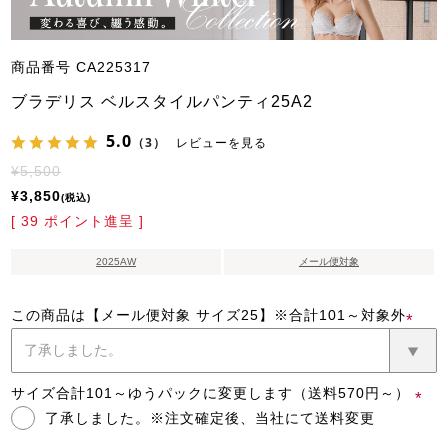
商品番号
CA225317
ブラデリス ベルスタイルパンティ25A2
5.0
（3）
レビューを見る
¥
5,500
¥
3,850
税込
[
39
ポイント進呈 ]
2025AW
メール便対象
この商品は【メール便対象 サイズ25】※合計101～対象外
(必
須)
サイズ合計101～ゆうパックに変更します（送料570円～）
了承しました。※注文確定後、当社にて送料変更
(必