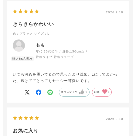
2026.2.18
きらきらかわいい
色：ブラック
サイズ：L
もも
年代:
20代後半
身長:
150cm台
骨格タイプ:
骨格ウェーブ
いつも深めを履いてるので思ったより浅め、Lにしてよかっ
た、透けててとってもセクシー可愛いです。
参考になった
0
Like!
0
2026.2.10
お気に入り