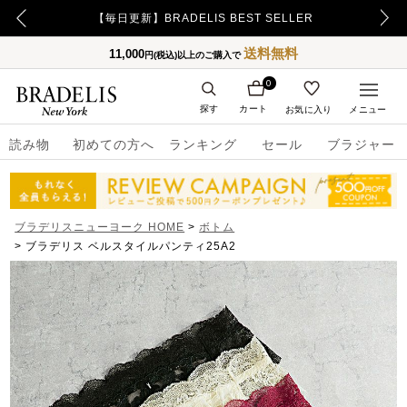
【500ポイント】LINE ID連携でプレゼント！
送料無料
11,000
円(税込)以上のご購入で
0
探す
カート
お気に入り
メニュー
読み物
初めての方へ
ランキング
セール
ブラジャー
ブラデリスニューヨーク HOME
ボトム
ブラデリス ベルスタイルパンティ25A2