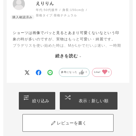
えりりん
年代:
50代後半
身長:
150cm台
骨格タイプ:
骨格ナチュラル
ショーツは画像でパッと見るとあまり可愛くないなという印
象の時が多いのですが、実物はもっと可愛い・綺麗です。
ブラデリスを使い始めた時は、MかLかでだいぶ迷い、一時期
M、L両サイズ購入して両サイズ交互に着用していたこともあ
続きを読む
りましたが、現在はLに落ち着いています。
(他のブランドのショーツはMのことが多いです。)
参考になった
0
Like!
0
絞り込み
表示：新しい順
レビューを書く