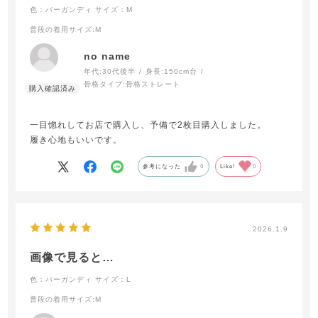
色：バーガンディ
サイズ：M
普段の着用サイズ
:M
no name
年代:
30代後半
身長:
150cm台
骨格タイプ:
骨格ストレート
一目惚れしてお店で購入し、予備で2枚目購入しました。
履き心地もいいです。
参考になった
0
Like!
0
2026.1.9
画像で見ると…
色：バーガンディ
サイズ：L
普段の着用サイズ
:M