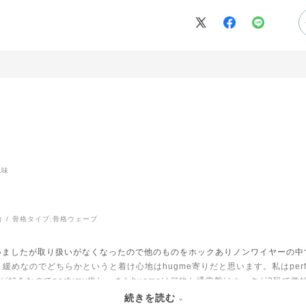
色味
台
骨格タイプ:
骨格ウェーブ
いましたが取り扱いがなくなったので他のものをホックありノンワイヤーの中で
緩めなのでどちらかというと着け心地はhugme寄りだと思います。私はper
好きなのでperfumy推し、またhugmeは何故か通常盤はホックが2段で微
す。perfumyにもhugmeにも無いもしくは売り切れのエクリュだけはまた
続きを読む