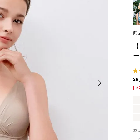
商
【
ー
¥
5
[
5
カ