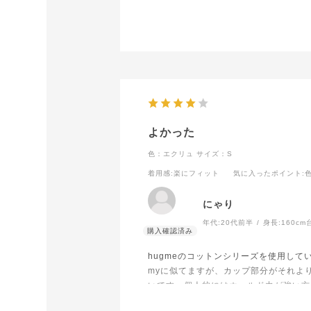
よかった
色：エクリュ
サイズ：S
着用感
:楽にフィット
気に入ったポイント
:
にゃり
年代:
20代前半
身長:
160cm
hugmeのコットンシリーズを使用して
myに似てますが、カップ部分がそれより
いです。個人的にはホールド力が強い方が
なのでこちらをリピートする可能性は低いで