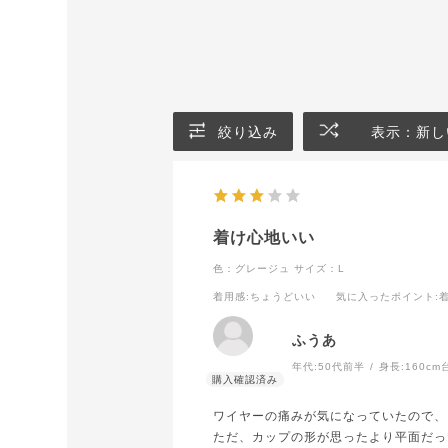
絞り込み
表示：新し
着け心地いい
色：グレージュ
サイズ：L
着用感
:ちょうどいい
気に入ったポイント
:
ふうあ
年代:
50代前半
身長:
160cm
ワイヤーの痛みが気になっていたので、
ただ、カップの形が思ったより平面だっ