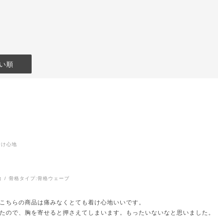
い順
着け心地
台
骨格タイプ:
骨格ウェーブ
こちらの商品は痛みなくとても着け心地いいです。
たので、胸を寄せると押さえてしまいます。もったいないなと思いました。