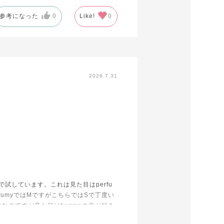
参考になった
0
Like!
0
2026.7.31
試しています。これは見た目はperfu
fumyではMですがこちらではSで丁度い
妙なのですが見た目はhugmeの方が好き
買うかもしれません。perfumyのカッ