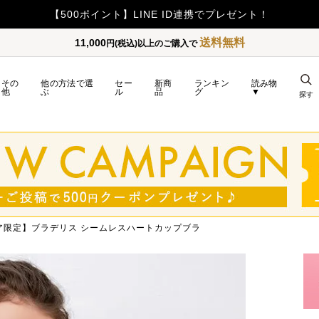
【500ポイント】LINE ID連携でプレゼント！
送料無料
11,000
円(税込)以上のご購入で
その
他の方法で選
セー
新商
ランキン
読み物
他
ぶ
ル
品
グ
▼
探す
ア限定】ブラデリス シームレスハートカップブラ