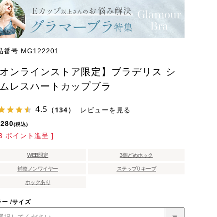
品番号
MG122201
オンラインストア限定】ブラデリス シ
ムレスハートカップブラ
4.5
（134）
レビューを見る
,280
税込
3
ポイント進呈 ]
WEB限定
3個どめホック
補整ノンワイヤー
ステップ0 キープ
ホックあり
ラー
サイズ