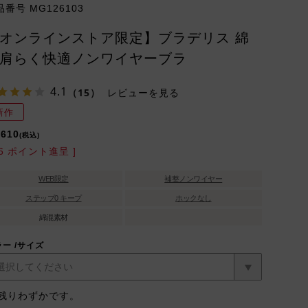
品番号
MG126103
オンラインストア限定】ブラデリス 綿
肩らく快適ノンワイヤーブラ
4.1
（15）
レビューを見る
新作
,610
税込
6
ポイント進呈 ]
WEB限定
補整ノンワイヤー
ステップ0 キープ
ホックなし
綿混素材
ラー
サイズ
残りわずかです。