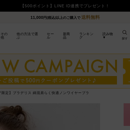
【重要】令和8年熊本地震の影
送料無料
11,000
円(税込)以上のご購入で
その
他の方法で選
セー
新商
ランキン
読み物
他
ぶ
ル
品
グ
▼
探す
ア限定】ブラデリス 綿混肩らく快適ノンワイヤーブラ