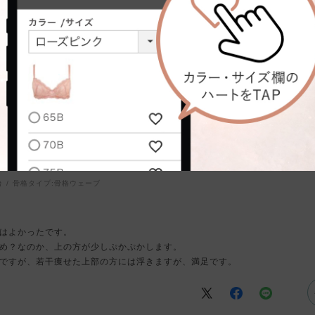
着け心地
台
骨格タイプ:
骨格ウェーブ
はよかったです。
め？なのか、上の方が少しぷかぷかします。
ですが、若干痩せた上部の方には浮きますが、満足です。