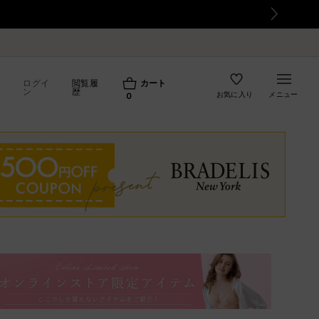
響によるお荷物のお届け遅延について
ログイ
閲覧履
カート
ン
歴
お気に入り
メニュー
0