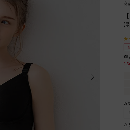
商
【
混
¥
5
[
5
カ
△