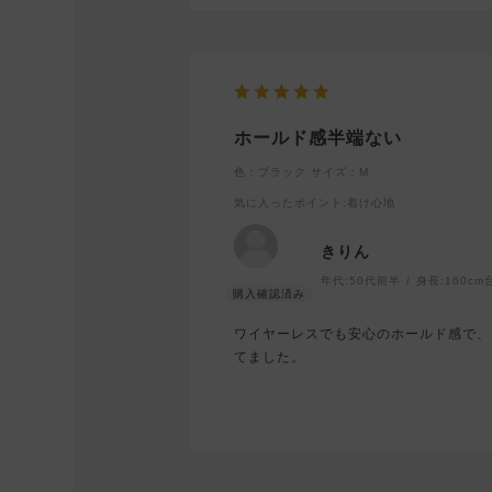
ホールド感半端ない
色：ブラック
サイズ：M
気に入ったポイント
:着け心地
きりん
年代:
50代前半
身長:
160cm
ワイヤーレスでも安心のホールド感で、
てました。