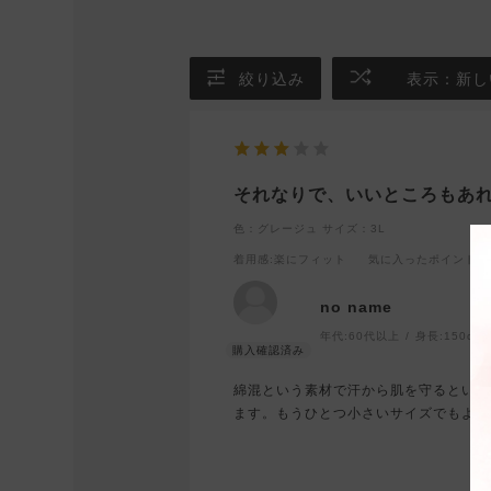
絞り込み
表示：新し
それなりで、いいところもあ
色：グレージュ
サイズ：3L
着用感
:楽にフィット
気に入ったポイント
:
no name
年代:
60代以上
身長:
150cm
綿混という素材で汗から肌を守るという
ます。もうひとつ小さいサイズでもよか