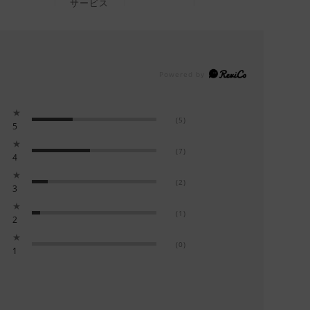
サービス
★
(5)
5
★
(7)
4
★
(2)
3
★
(1)
2
★
(0)
1