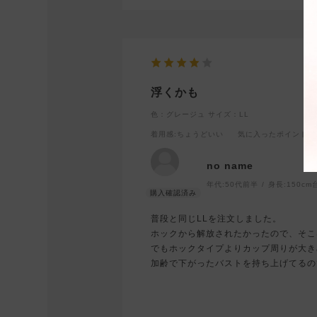
浮くかも
色：グレージュ
サイズ：LL
着用感
:ちょうどいい
気に入ったポイント
:
no name
年代:
50代前半
身長:
150cm
普段と同じLLを注文しました。
ホックから解放されたかったので、そこ
でもホックタイプよりカップ周りが大き
加齢で下がったバストを持ち上げてるの