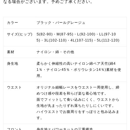
なる場合がございます。予めご了承ください。
カラー
ブラック・パールグレージュ
サイズ(ヒップ)
S(82-90)・M(87-95)・L(92-100)・LL(97-10
5)・3L(102-110)・4L(107-115)・5L(112-120)
素材
ナイロン・綿・その他
身生地
柔らかく伸縮性の高いナイロン綿ベア天竺(綿4
1％・ナイロン45％・ポリウレタン14％)素材を使
用。
ウエスト
オリジナル細幅レースをウエスト一周使用し、締
めつけ感や段差を和らげ楽な着心地です。
面でフィットして食い込みにくく、ウエストから
生地が丸まったりずれ落ちたりしにくいです。
ハイウエストでお腹周りをすっぽりと包み込みま
す。
フロント
身生地とパワーネットの三重構造。