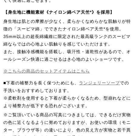
くく快適に過ごせます。
【身生地に機能素材《ナイロン綿ベア天竺*》を採用】
身生地は肌との摩擦が少なく、柔らかくなめらかな肌触りが特
徴の「スーピマ綿」でできたナイロン綿ベア天竺*を使用。
35mm以上の超長綿繊維に限定された最高級ランクのスーピマ
綿ならではの心地よい肌触りを感じていただけます。
また、接触冷感機能を搭載し、吸汗性・速乾性があるので、オ
ールシーズン快適に過ごせるはき心地のよいショーツです。
※こちらの商品のセットアイテムはこちら
■下着の補整力を長く保つためにも、
ランジェリーソープ
での
手洗いをおすすめしております。
※柔軟剤を使用すると下着が柔らかくなるため、型崩れなどに
より補整力が低下する恐れがございます。
※ご覧頂いている商品の写真につきましては、できるだけ実物
の色に近くなるように努めておりますが、お使いの環境（モニ
ター、ブラウザ等）の違いにより、色の見え方が実物と若干異