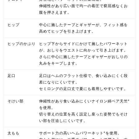
伸縮性があり広い面で均一の着圧で窮屈感なくお
腹を押さえます。
ヒップ
中心に施したテープとギャザーが、フィット感を
高めてヒップを引き上げます。
ヒップのかぶり
ヒップ下からサイドにかけて施したパワーネット
が、おしりをウエストに向かって引き上げます。
さらに中心に施したテープとギャザーがおしりの
丸みをキープします。
足口
足口はヘムのフラット仕様で、食い込みにくく段
差になりにくいです。
セミロングの足口丈で夏にも着用しやすいです。
そけい部
伸縮性があり食い込みにくいナイロン綿ベア天竺*
を使用。
切り替えの位置を高く設定し座った姿勢でもそけ
い部を圧迫しにくいです。
太もも
サポート力の高いヘムパワーネット*を使用。