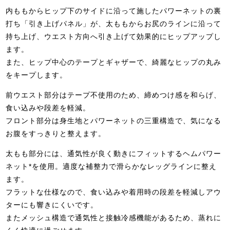
内ももからヒップ下のサイドに沿って施したパワーネットの裏
打ち「引き上げパネル」が、太ももからお尻のラインに沿って
持ち上げ、ウエスト方向へ引き上げて効果的にヒップアップし
ます。
また、ヒップ中心のテープとギャザーで、綺麗なヒップの丸み
をキープします。
前ウエスト部分はテープ不使用のため、締めつけ感を和らげ、
食い込みや段差を軽減。
フロント部分は身生地とパワーネットの三重構造で、気になる
お腹をすっきりと整えます。
太もも部分には、通気性が良く動きにフィットするヘムパワー
ネット*を使用。適度な補整力で滑らかなレッグラインに整え
ます。
フラットな仕様なので、食い込みや着用時の段差を軽減しアウ
ターにも響きにくいです。
またメッシュ構造で通気性と接触冷感機能があるため、蒸れに