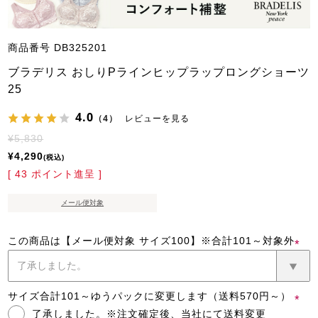
商品番号
DB325201
ブラデリス おしりPラインヒップラップロングショーツ
25
4.0
（4）
レビューを見る
¥
5,830
¥
4,290
税込
[
43
ポイント進呈 ]
メール便対象
この商品は【メール便対象 サイズ100】※合計101～対象外
(必
須)
サイズ合計101～ゆうパックに変更します（送料570円～）
了承しました。※注文確定後、当社にて送料変更