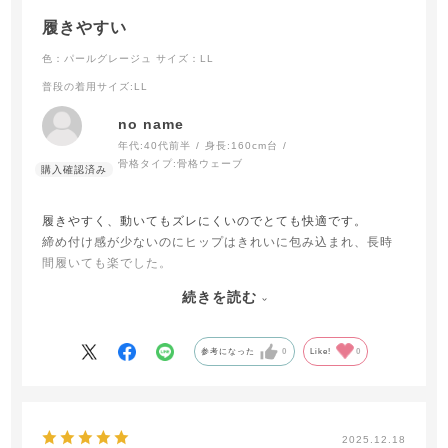
履きやすい
色：パールグレージュ
サイズ：LL
普段の着用サイズ
:LL
no name
年代:
40代前半
身長:
160cm台
骨格タイプ:
骨格ウェーブ
履きやすく、動いてもズレにくいのでとても快適です。
締め付け感が少ないのにヒップはきれいに包み込まれ、長時
間履いても楽でした。
生地が涼しく通気性もよいため、夏場でも快適に履けるのが
続きを読む
嬉しいです。
パールグレージュの色味も上品で、洋服に響きにくい点も気
に入っています。
参考になった
0
Like!
0
2025.12.18