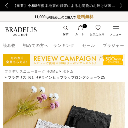
【重要】令和8年熊本地震の影響によるお荷物のお届け遅延について
【重要】日本郵便の障害による配送への影響についてのお詫び
送料無料
11,000
円(税込)以上のご購入で
0
探す
カート
お気に入り
メニュー
読み物
初めての方へ
ランキング
セール
ブラジャー
ブラデリスニューヨーク HOME
ボトム
ブラデリス おしりPラインヒップラップロングショーツ25