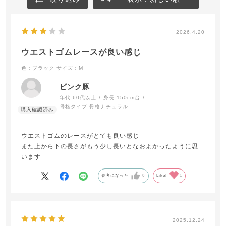
2026.4.20
ウエストゴムレースが良い感じ
色：ブラック
サイズ：M
ピンク豚
年代:
60代以上
身長:
150cm台
骨格タイプ:
骨格ナチュラル
ウエストゴムのレースがとても良い感じ
また上から下の長さがもう少し長いとなおよかったように思
います
参考になった
0
Like!
1
2025.12.24