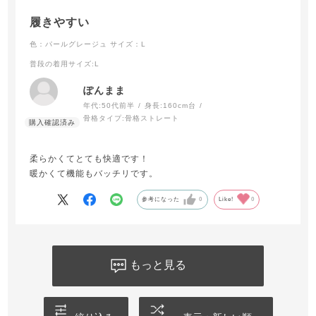
履きやすい
色：パールグレージュ
サイズ：L
普段の着用サイズ
:L
ぽんまま
年代:
50代前半
身長:
160cm台
骨格タイプ:
骨格ストレート
柔らかくてとても快適です！
暖かくて機能もバッチリです。
参考になった
0
Like!
0
もっと見る