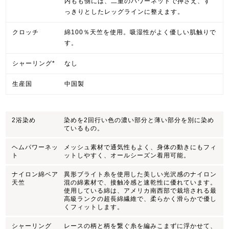
内もも側には、二重のパワーネットで押さえ、す
っきりとしたレッグラインに整えます。
クロッチ
綿100％天竺を使用。吸湿性がよく優しい肌触りで
す。
シャーリング*
なし
生産国
中国製
2浴染め
染めを2回行い色の濃い部分と薄い部分を別に染め
ているもの。
ヘムパワーネッ
メッシュ素材で通気性もよく、身体の動きにもフィ
ト
ットしやすく、オールシーズン着用可能。
ナイロン綿ベア
異形ブライト糸を使用した美しい光沢感のナイロン
天竺
混の綿素材で、接触冷感と速乾性に優れています。
使用している綿は、アメリカ南西部で栽培される最
高級ランクの超長綿繊維で、柔らかく滑らかで優し
くフィットします。
シャーリング
レースの柄と柄を繋ぐ糸を編みこまずに浮かせて、