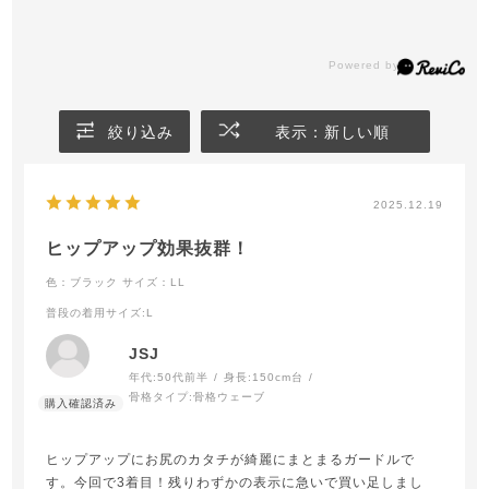
絞り込み
表示：新しい順
2025.12.19
ヒップアップ効果抜群！
色：ブラック
サイズ：LL
普段の着用サイズ
:L
JSJ
年代:
50代前半
身長:
150cm台
骨格タイプ:
骨格ウェーブ
ヒップアップにお尻のカタチが綺麗にまとまるガードルで
す。今回で3着目！残りわずかの表示に急いで買い足しまし