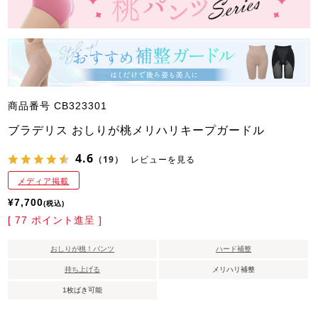
商品番号
CB323301
ブラデリス おしりが桃メリハリキープガードル
4.6
（19）
レビューを見る
メディア掲載
¥
7,700
税込
[
77
ポイント進呈 ]
おしりが桃！パンツ
ハード補整
持ち上げる
メリハリ補整
1枚ばき可能