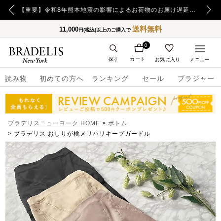
【重要】令和8年熊本地震の影響によるお荷物のお届け遅延について
【重要】日本郵便の障害による配送への影響についてのお詫び
送料無料
11,000
円(税込)以上のご購入で
0
探す
カート
お気に入り
メニュー
読み物
初めての方へ
ランキング
セール
ブラジャー
ブラデリスニューヨーク HOME
ボトム
ブラデリス おしりが桃メリハリキープガードル