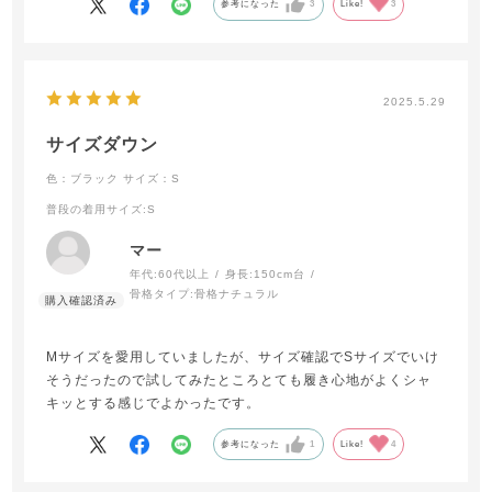
参考になった
3
Like!
3
2025.5.29
サイズダウン
色：ブラック
サイズ：S
普段の着用サイズ
:S
マー
年代:
60代以上
身長:
150cm台
骨格タイプ:
骨格ナチュラル
Mサイズを愛用していましたが、サイズ確認でSサイズでいけ
そうだったので試してみたところとても履き心地がよくシャ
キッとする感じでよかったです。
参考になった
1
Like!
4