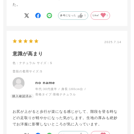
た。
参考になった
1
Like!
1
2025.7.14
意識が高まり
色：ナチュラル
サイズ：S
普段の着用サイズ
:S
no name
年代:
30代後半
身長:
160cm台
骨格タイプ:
骨格ナチュラル
お尻が上がると歩行が楽になる感じがして、階段を登る時な
どの足取りが軽やかになった気がします。生地の厚みも絶妙
でお洋服に影響しないところが気に入っています。