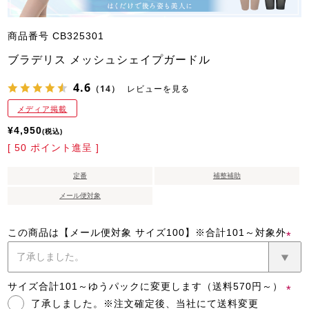
商品番号
CB325301
ブラデリス メッシュシェイプガードル
4.6
（14）
レビューを見る
メディア掲載
¥
4,950
税込
[
50
ポイント進呈 ]
定番
補整補助
メール便対象
この商品は【メール便対象 サイズ100】※合計101～対象外
(必
須)
サイズ合計101～ゆうパックに変更します（送料570円～）
了承しました。※注文確定後、当社にて送料変更
(必