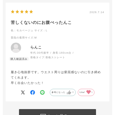
2026.7.14
苦しくないのにお腹ぺったんこ
色：モカベージュ
サイズ：L
普段の着用サイズ
:M
らんこ
年代:
30代後半
身長:
160cm台
骨格タイプ:
骨格ストレート
履き心地抜群です。ウエスト周りは窮屈感ないのに引き締め
てくれます。
早く出会いたかった！
参考になった
0
Like!
1