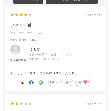
2026.7.31
フィット感
色：ブラック
サイズ：LL
普段の着用サイズ
:LL
ミモザ
年代:
50代前半
身長:
160cm台
骨格タイプ:
骨格ウェーブ
ちょうどいい締まり感が私には良かったです。
参考になった
0
Like!
0
2026.7.15