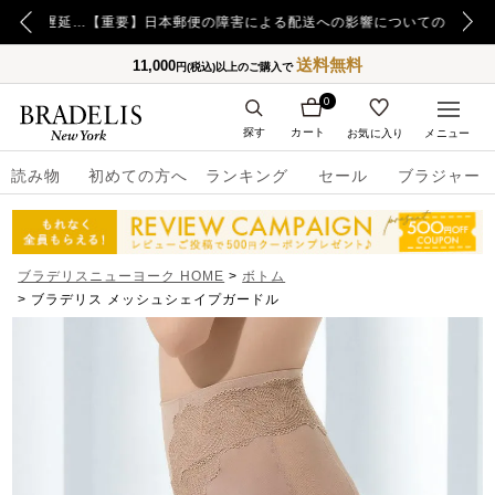
【重要】令和8年熊本地震の影響によるお荷物のお届け遅延について
【重要】日本郵便の障害による配送への影響についてのお詫び
送料無料
11,000
円(税込)以上のご購入で
0
探す
カート
お気に入り
メニュー
読み物
初めての方へ
ランキング
セール
ブラジャー
ブラデリスニューヨーク HOME
ボトム
ブラデリス メッシュシェイプガードル