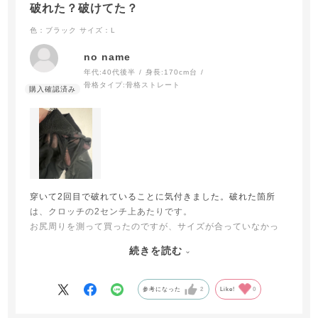
破れた？破けてた？
色：ブラック
サイズ：L
no name
年代:
40代後半
身長:
170cm台
骨格タイプ:
骨格ストレート
穿いて2回目で破れていることに気付きました。破れた箇所
は、クロッチの2センチ上あたりです。
お尻周りを測って買ったのですが、サイズが合っていなかっ
たのかもしれません。ジーンズの下に穿いたから擦れて破れ
続きを読む
たのかな？
夏用のガードルを探していてようやく好みの商品を見つける
ことが出来たのに、とても残念です。
参考になった
2
Like!
0