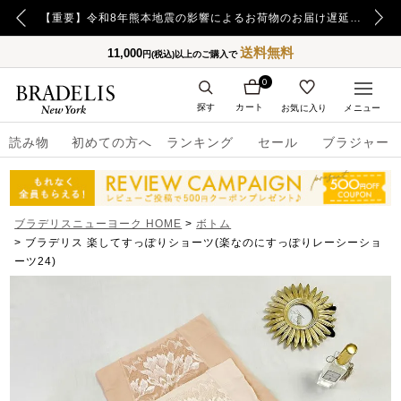
【重要】日本郵便の障害による配送への影響についてのお詫び
【重要】令和8年熊本地震の影響によるお荷物のお届け遅延について
送料無料
11,000
円(税込)以上のご購入で
0
探す
カート
お気に入り
メニュー
読み物
初めての方へ
ランキング
セール
ブラジャー
ブラデリスニューヨーク HOME
ボトム
ブラデリス 楽してすっぽりショーツ(楽なのにすっぽりレーシーショ
ーツ24)