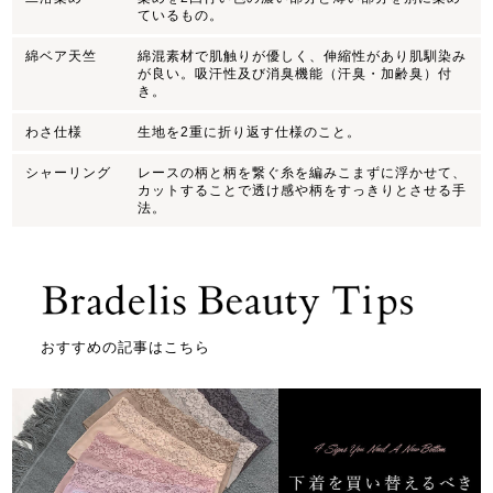
ているもの。
綿ベア天竺
綿混素材で肌触りが優しく、伸縮性があり肌馴染み
が良い。吸汗性及び消臭機能（汗臭・加齢臭）付
き。
わさ仕様
生地を2重に折り返す仕様のこと。
シャーリング
レースの柄と柄を繋ぐ糸を編みこまずに浮かせて、
カットすることで透け感や柄をすっきりとさせる手
法。
おすすめの記事はこちら