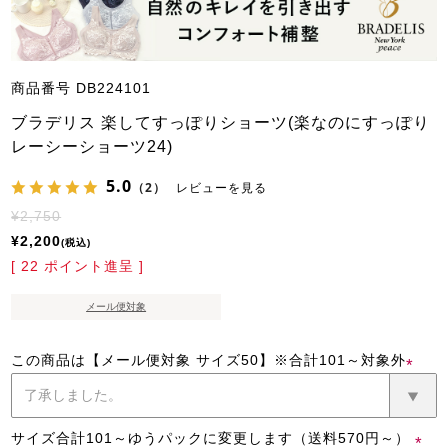
商品番号
DB224101
ブラデリス 楽してすっぽりショーツ(楽なのにすっぽり
レーシーショーツ24)
5.0
（2）
レビューを見る
¥
2,750
¥
2,200
税込
[
22
ポイント進呈 ]
メール便対象
この商品は【メール便対象 サイズ50】※合計101～対象外
(必
須)
サイズ合計101～ゆうパックに変更します（送料570円～）