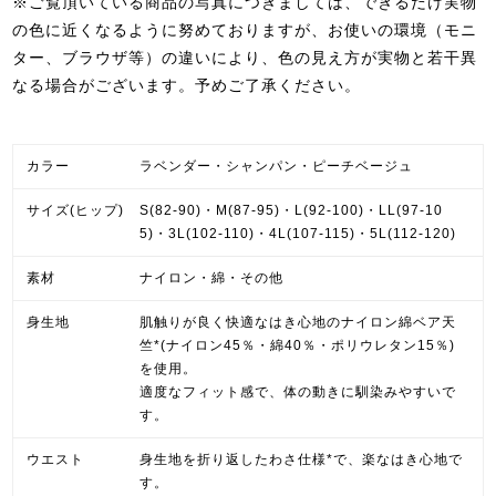
※ご覧頂いている商品の写真につきましては、できるだけ実物
の色に近くなるように努めておりますが、お使いの環境（モニ
ター、ブラウザ等）の違いにより、色の見え方が実物と若干異
なる場合がございます。予めご了承ください。
カラー
ラベンダー・シャンパン・ピーチベージュ
サイズ(ヒップ)
S(82-90)・M(87-95)・L(92-100)・LL(97-10
5)・3L(102-110)・4L(107-115)・5L(112-120)
素材
ナイロン・綿・その他
身生地
肌触りが良く快適なはき心地のナイロン綿ベア天
竺*(ナイロン45％・綿40％・ポリウレタン15％)
を使用。
適度なフィット感で、体の動きに馴染みやすいで
す。
ウエスト
身生地を折り返したわさ仕様*で、楽なはき心地で
す。