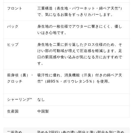
フロント
三重構造（表生地・パワーネット・綿ベア天竺*）
で、気になるお腹をすっきりカバーします。
バック
身生地の一枚仕様でアウターに響きにくく、優し
いはき心地です。
ヒップ
身生地を二重に折り返したクロス仕様のため、そ
けい部の可動域が増えて圧迫感を軽減します。足
口の窮屈感や食い込みが気になる方におすすめで
す。
前身頃（裏）・
吸汗性に優れ、消臭機能（汗臭）付きの綿ベア天
クロッチ
竺*（綿95％・ポリウレタン5％）を使用。
シャーリング*
なし
生産国
中国製
二浴染め
染めを2回行い色の濃い部分と薄い部分を別に染め