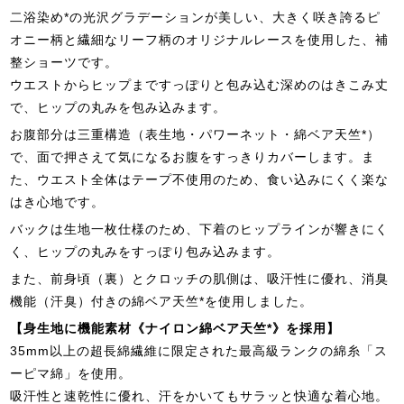
二浴染め*の光沢グラデーションが美しい、大きく咲き誇るピ
オニー柄と繊細なリーフ柄のオリジナルレースを使用した、補
整ショーツです。
ウエストからヒップまですっぽりと包み込む深めのはきこみ丈
で、ヒップの丸みを包み込みます。
お腹部分は三重構造（表生地・パワーネット・綿ベア天竺*）
で、面で押さえて気になるお腹をすっきりカバーします。ま
た、ウエスト全体はテープ不使用のため、食い込みにくく楽な
はき心地です。
バックは生地一枚仕様のため、下着のヒップラインが響きにく
く、ヒップの丸みをすっぽり包み込みます。
また、前身頃（裏）とクロッチの肌側は、吸汗性に優れ、消臭
機能（汗臭）付きの綿ベア天竺*を使用しました。
【身生地に機能素材《ナイロン綿ベア天竺*》を採用】
35mm以上の超長綿繊維に限定された最高級ランクの綿糸「ス
ーピマ綿」を使用。
吸汗性と速乾性に優れ、汗をかいてもサラッと快適な着心地。