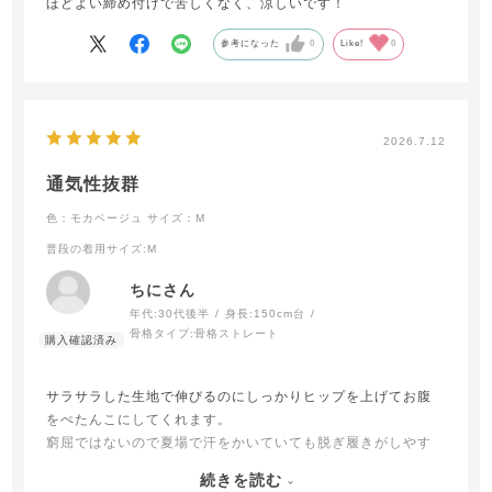
ほどよい締め付けで苦しくなく、涼しいです！
参考になった
0
Like!
0
2026.7.12
通気性抜群
色：モカベージュ
サイズ：M
普段の着用サイズ
:M
ちにさん
年代:
30代後半
身長:
150cm台
骨格タイプ:
骨格ストレート
サラサラした生地で伸びるのにしっかりヒップを上げてお腹
をぺたんこにしてくれます。
窮屈ではないので夏場で汗をかいていても脱ぎ履きがしやす
くとても重宝しています。
続きを読む
基本的にはブラデリスの補正シリーズをセットで使っている