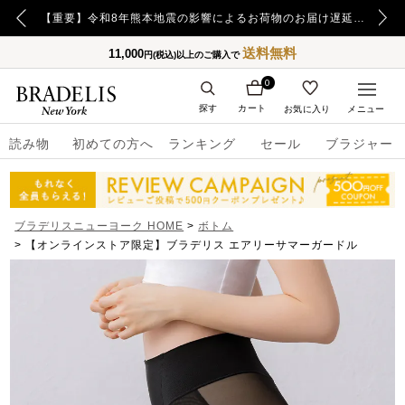
【重要】日本郵便の障害による配送への影響についてのお詫び
【重要】令和8年熊本地震の影響によるお荷物のお届け遅延について
送料無料
11,000
円(税込)以上のご購入で
0
探す
カート
お気に入り
メニュー
読み物
初めての方へ
ランキング
セール
ブラジャー
ブラデリスニューヨーク HOME
ボトム
【オンラインストア限定】ブラデリス エアリーサマーガードル