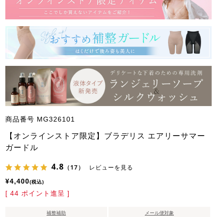
商品番号
MG326101
【オンラインストア限定】ブラデリス エアリーサマー
ガードル
4.8
（17）
レビューを見る
¥
4,400
税込
[
44
ポイント進呈 ]
補整補助
メール便対象