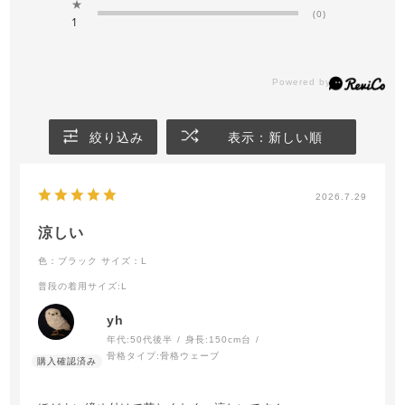
★
(0)
1
絞り込み
表示：新しい順
2026.7.29
涼しい
色：ブラック
サイズ：L
普段の着用サイズ
:L
yh
年代:
50代後半
身長:
150cm台
骨格タイプ:
骨格ウェーブ