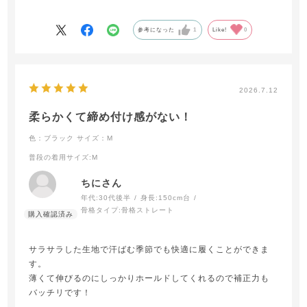
のですが、同じくブラデリスのカップ付きキャミを使用して
いる日にはこちらのガードルを着用しています。
参考になった
1
Like!
0
2026.7.12
柔らかくて締め付け感がない！
色：ブラック
サイズ：M
普段の着用サイズ
:M
ちにさん
年代:
30代後半
身長:
150cm台
骨格タイプ:
骨格ストレート
サラサラした生地で汗ばむ季節でも快適に履くことができま
す。
薄くて伸びるのにしっかりホールドしてくれるので補正力も
バッチリです！