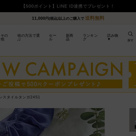
【重要】令和8年熊本地震の影響によるお荷物のお届け遅延につい
送料無料
11,000
円(税込)以上のご購入で
その
他の方法で選
セー
新商
ランキン
読み物
他
ぶ
ル
品
グ
▼
探す
ンスタイルタンガ24S1