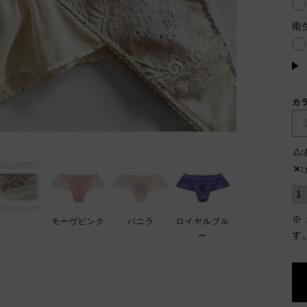
(必
須)
衛
カ
△
✕
※
モーヴピンク
バニラ
ロイヤルブル
す
ー