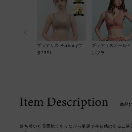
ブラデリス Perfumyブ
ブラデリスオールイ
ラ23S1
ンブラ
商品
落ち着いた雰囲気でありながら華麗で存在感のある二浴