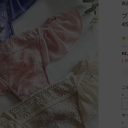
商
ブ
4
¥
5
¥
2
[
2
こ
(必
須)
サ