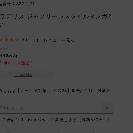
品番号
CA224121
ラデリス ジャクリーンスタイルタンガ2
S1
5.0
（1）
レビューを見る
,280
,640
税込
6
ポイント進呈 ]
メール便対象
の商品は【メール便対象 サイズ25】※合計101～対象外
イズ合計101～ゆうパックに変更します（送料570円～）