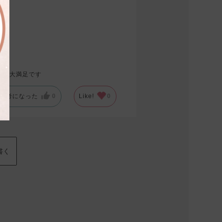
ろん大満足です
参考になった
0
Like!
0
書く