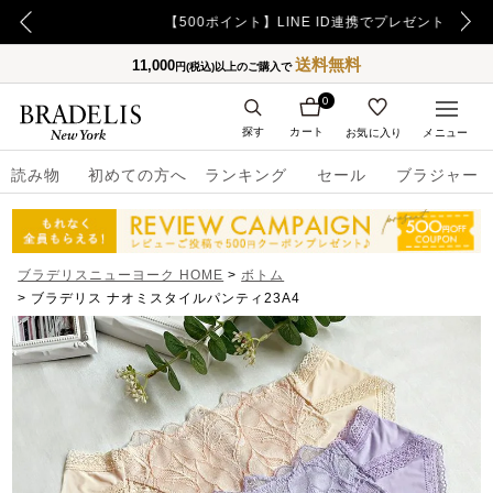
【500ポイント】LINE ID連携でプレゼント！
送料無料
11,000
円(税込)以上のご購入で
0
探す
カート
お気に入り
メニュー
読み物
初めての方へ
ランキング
セール
ブラジャー
ブラデリスニューヨーク HOME
ボトム
ブラデリス ナオミスタイルパンティ23A4