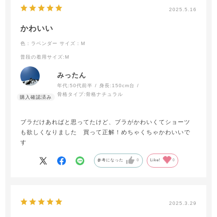
2025.5.16
かわいい
色：ラベンダー
サイズ：M
普段の着用サイズ
:M
みったん
年代:
50代前半
身長:
150cm台
骨格タイプ:
骨格ナチュラル
ブラだけあればと思ってたけど、ブラがかわいくてショーツ
も欲しくなりました 買って正解！めちゃくちゃかわいいで
す
参考になった
0
Like!
0
2025.3.29