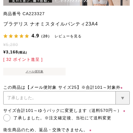
商品番号
CA223327
ブラデリス ナオミスタイルパンティ23A4
4.9
（20）
レビューを見る
¥
5,280
¥
3,168
税込
[
32
ポイント進呈 ]
メール便対象
この商品は【メール便対象 サイズ25】※合計101～対象外
(必
須)
サイズ合計101～ゆうパックに変更します（送料570円～）
了承しました。※注文確定後、当社にて送料変更
(必
須)
衛生商品のため、返品・交換できません。