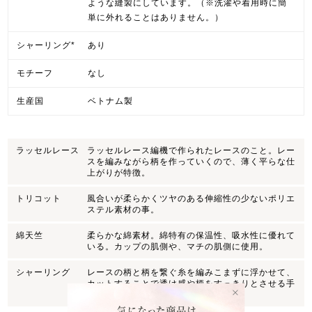
ような縫製にしています。（※洗濯や着用時に簡
単に外れることはありません。）
シャーリング*
あり
モチーフ
なし
生産国
ベトナム製
ラッセルレース
ラッセルレース編機で作られたレースのこと。レー
スを編みながら柄を作っていくので、薄く平らな仕
上がりが特徴。
トリコット
風合いが柔らかくツヤのある伸縮性の少ないポリエ
ステル素材の事。
綿天竺
柔らかな綿素材。綿特有の保温性、吸水性に優れて
いる。カップの肌側や、マチの肌側に使用。
シャーリング
レースの柄と柄を繋ぐ糸を編みこまずに浮かせて、
カットすることで透け感や柄をすっきりとさせる手
法。