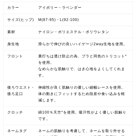
カラー
アイボリー・ラベンダー
サイズ(ヒップ)
M(87-95)・L(92-100)
素材
ナイロン・ポリエステル・ポリウレタン
身生地
滑らかで伸びの良いハイゲージ2way生地を使用。
フロント
裏打ちは透け防止の為、ブラと同色のトリコット*
を使用。
なめらかな肌触りで、はき心地をよくしてくれま
す。
後ろウエスト・
伸縮性が良く肌触りの優しい細幅レースを使用。
後ろ足口
体の動きにフィットするため段差や食い込みを軽
減します。
クロッチ
綿100％天竺*を使用。吸汗性がよく優しい肌触り
です。
ネームタグ
ネームの肌触りを考慮して、ネームを取り外せる