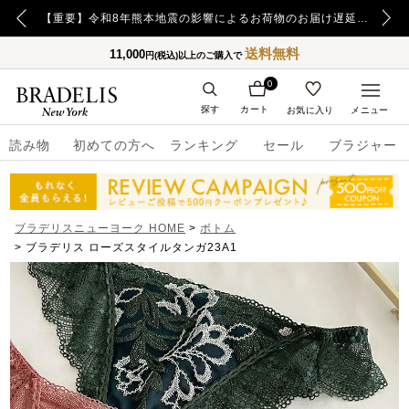
【重要】令和8年熊本地震の影響によるお荷物のお届け遅延について
送料無料
11,000
円(税込)以上のご購入で
0
探す
カート
お気に入り
メニュー
読み物
初めての方へ
ランキング
セール
ブラジャー
ブラデリスニューヨーク HOME
ボトム
ブラデリス ローズスタイルタンガ23A1