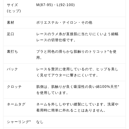
サイズ
M(87-95)・L(92-100)
(ヒップ)
素材
ポリエステル・ナイロン・その他
足口
レースのラメ糸が直接肌に当たりにくいよう細幅
レースの切替仕様です。
裏打ち
ブラと同色の滑らかな肌触りのトリコット*を使
用。
バック
レースを贅沢に使用しているので、ヒップを美し
く見せてアウターに響きにくいです。
クロッチ
肌側は、肌触りが良く吸湿性の良い綿100%天竺*
を使用しています。
ネームタグ
ネームを外ししやすい縫製にしています。洗濯や
着用時に簡単に外れることはありません。
シャーリング*
なし