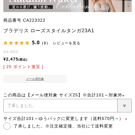
商品番号
CA223322
ブラデリス ローズスタイルタンガ23A1
5.0
（3）
レビューを見る
¥
4,950
¥
2,475
税込
[
25
ポイント進呈 ]
メール便対象
この商品は【メール便対象 サイズ25】※合計101～対象外
(必
須)
サイズ合計101～ゆうパックに変更します（送料570円～）
了承しました。※注文確定後、当社にて送料変更
(必