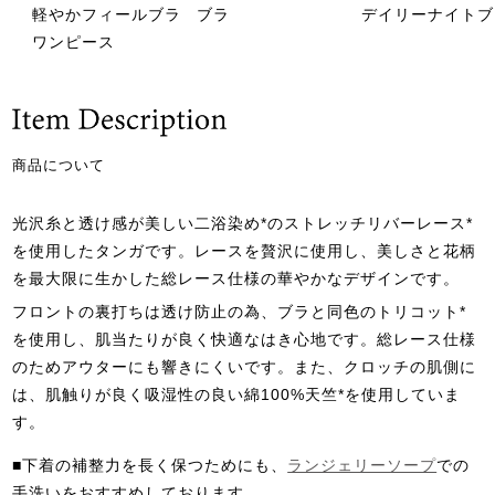
軽やかフィールブラ
ブラ
デイリーナイトブ
ワンピース
商品について
光沢糸と透け感が美しい二浴染め*のストレッチリバーレース*
を使用したタンガです。レースを贅沢に使用し、美しさと花柄
を最大限に生かした総レース仕様の華やかなデザインです。
フロントの裏打ちは透け防止の為、ブラと同色のトリコット*
を使用し、肌当たりが良く快適なはき心地です。総レース仕様
のためアウターにも響きにくいです。また、クロッチの肌側に
は、肌触りが良く吸湿性の良い綿100%天竺*を使用していま
す。
■下着の補整力を長く保つためにも、
ランジェリーソープ
での
手洗いをおすすめしております。