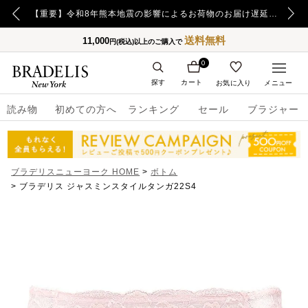
【重要】令和8年熊本地震の影響によるお荷物のお届け遅延について
送料無料
11,000
円(税込)以上のご購入で
0
探す
カート
お気に入り
メニュー
読み物
初めての方へ
ランキング
セール
ブラジャー
ブラデリスニューヨーク HOME
ボトム
ブラデリス ジャスミンスタイルタンガ22S4