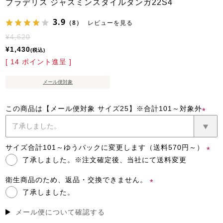
ブラデリス ジャスミンスタイルタンガ22S4
3.9
（8）
レビューを見る
¥
4,620
¥
1,430
税込
[
14
ポイント進呈 ]
メール便対象
この商品は【メール便対象 サイズ25】※合計101～対象外
(必
須)
サイズ合計101～ゆうパックに変更します（送料570円～）
了承しました。※注文確定後、当社にて送料変更
(必
須)
衛生商品のため、返品・交換できません。
了承しました。
(必
須)
メール便について確認する