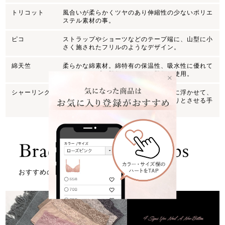
トリコット
風合いが柔らかくツヤのあり伸縮性の少ないポリエ
ステル素材の事。
ピコ
ストラップやショーツなどのテープ端に、山型に小
さく施されたフリルのようなデザイン。
綿天竺
柔らかな綿素材。綿特有の保温性、吸水性に優れて
いる。カップの肌側や、マチの肌側に使用。
シャーリング
レースの柄と柄を繋ぐ糸を編みこまずに浮かせて、
カットすることで透け感や柄をすっきりとさせる手
法。
おすすめの記事はこちら