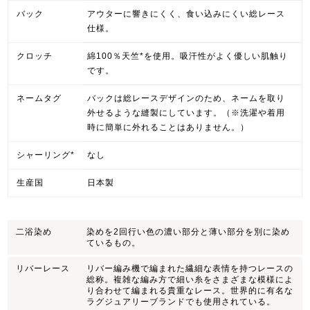
バック
アウターに響きにくく、食い込みにくい総レース
仕様。
クロッチ
綿100％天竺*を使用。吸汗性がよく優しい肌触り
です。
ネームタグ
バックは総レースデザインのため、ネームを取り
外せるような縫製にしています。（※洗濯や着用
時に簡単に外れることはありません。）
シャーリング*
なし
生産国
日本製
二浴染め
染めを2回行い色の濃い部分と薄い部分を別に染め
ているもの。
リバーレース
リバー編み機で編まれた繊細な表情を持つレースの
総称。複雑な編み方で細い糸をさまざまな模様によ
り合わせて編まれる貴重なレース。世界的に有名な
ラグジュアリーブランドでも使用されている。