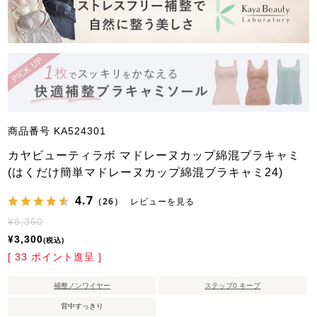
商品番号
KA524301
カヤビューティラボ マドレーヌカップ綿混ブラキャミ
(はくだけ簡単マドレーヌカップ綿混ブラキャミ24)
4.7
（26）
レビューを見る
¥
8,360
¥
3,300
税込
[
33
ポイント進呈 ]
補整ノンワイヤー
ステップ0 キープ
背中すっきり