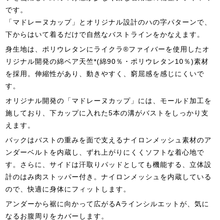
です。
「マドレーヌカップ」とオリジナル設計のハの字パターンで、
下からはいて着るだけで自然なバストラインをかなえます。
身生地は、ポリウレタンにライクラ®ファイバーを使用したオ
リジナル開発の綿ベア天竺*(綿90％・ポリウレタン10％)素材
を採用。伸縮性があり、動きやすく、窮屈感を感じにくいで
す。
オリジナル開発の「マドレーヌカップ」には、モールド加工を
施しており、下カップに入れた5本の溝がバストをしっかり支
えます。
バックはバストの重みを面で支えるナイロンメッシュ素材のア
ンダーベルトを内蔵し、ずれ上がりにくくソフトな着心地で
す。さらに、サイドは汗取りパッドとしても機能する、立体設
計のはみ肉ストッパー付き。ナイロンメッシュを内蔵している
ので、快適に身体にフィットします。
アンダーから裾に向かって広がるAラインシルエットが、気に
なるお腹周りをカバーします。