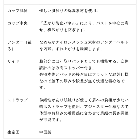
カップ肌側
優しい肌触りの綿混素材を使用。
カップ中央
「広がり防止パネル」により、バストを中心に寄
せ、横広がりを防ぎます。
アンダー（後
なめらかナイロンメッシュ素材のアンダーベルト
ろ）
を内蔵。ずれ上がりを軽減します。
サイド
脇部分には汗取りパッドとしても機能する、立体
設計のはみ肉ストッパー付き。
身頃本体とパッドの接ぎ目はフラットな縫製仕様
なので脇下の厚みや段差が無く快適な着心地で
す。
ストラップ
伸縮性があり肌触りが優しく肩への負担が少ない
幅広ストラップを使用。アジャスター仕様なので
体型やお好みの着用感に合わせて肩紐の長さ調整
が可能です。
生産国
中国製