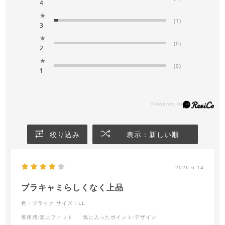
4
★
(1)
3
★
(0)
2
★
(0)
1
絞り込み
表示：新しい順
2026.6.14
ブラキャミらしくなく上品
色：ブラック
サイズ：LL
着用感
:楽にフィット
気に入ったポイント
:デザイン