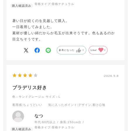
骨格タイプ:
骨格ナチュラル
暑い日が続くのを見越して購入。
一日着用してみました。
素材が優しい綿だからか毛玉が出来そうです。色もあるのか
目立ちそうです。
参考になった
0
Like!
0
2026.5.8
ブラデリス好き
色：サンドグレージュ
サイズ：L
着用感
:ちょうどいい
気に入ったポイント
:デザイン,着け心地
なつ
年代:
60代以上
身長:
150cm台
骨格タイプ:
骨格ナチュラル