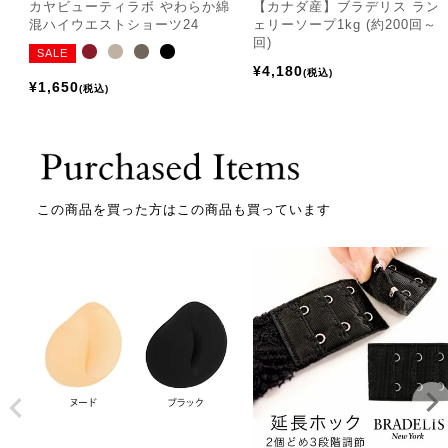
カヤビューティラボ やわらか綿
【カナダ産】ブラデリス ラン
混ハイウエストショーツ24
ェリーソープ1kg (約200回～4
回)
SALE
¥
4,180
税込
¥
1,650
税込
この商品を買った方はこの商品も買っています