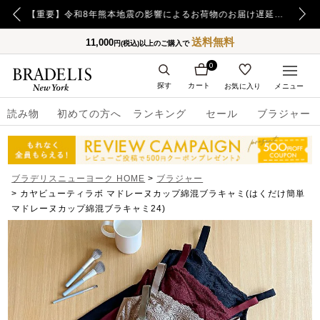
【重要】令和8年熊本地震の影響によるお荷物のお届け遅延について
【重要】日本郵便の障害による配送への影響についてのお詫び
送料無料
11,000
円(税込)以上のご購入で
0
探す
カート
お気に入り
メニュー
読み物
初めての方へ
ランキング
セール
ブラジャー
ブラデリスニューヨーク HOME
ブラジャー
カヤビューティラボ マドレーヌカップ綿混ブラキャミ(はくだけ簡単
マドレーヌカップ綿混ブラキャミ24)