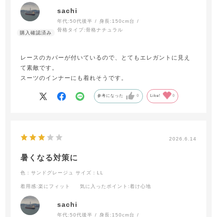
sachi
年代:
50代後半
身長:
150cm台
骨格タイプ:
骨格ナチュラル
レースのカバーが付いているので、とてもエレガントに見え
て素敵です。
スーツのインナーにも着れそうです。
参考になった
0
Like!
0
2026.6.14
暑くなる対策に
色：サンドグレージュ
サイズ：LL
着用感
:楽にフィット
気に入ったポイント
:着け心地
sachi
年代:
50代後半
身長:
150cm台