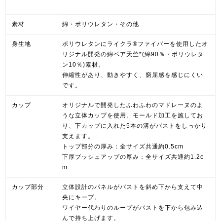
素材
綿・ポリウレタン・その他
身生地
ポリウレタンにライクラ®ファイバーを使用したオ
リジナル開発の綿ベア天竺*(綿90％・ポリウレタ
ン10％)素材。
伸縮性があり、動きやすく、窮屈感を感じにくい
です。
カップ
オリジナルで開発したふわふわのマドレーヌのよ
うな立体カップを使用。モールド加工を施してお
り、下カップに入れた5本の溝がバストをしっかり
支えます。
トップ部分の厚み：全サイズ共通約0.5cm
下厚プッシュアップの厚み：全サイズ共通約1.2c
m
カップ部分
立体設計のパネルがバストを斜め下から支えて中
央にキープ。
ワイヤー代わりのループがバストを下から包み込
んで持ち上げます。