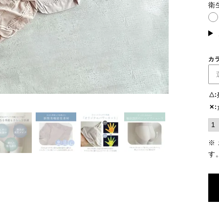
須)
衛
カ
△
✕
※
す