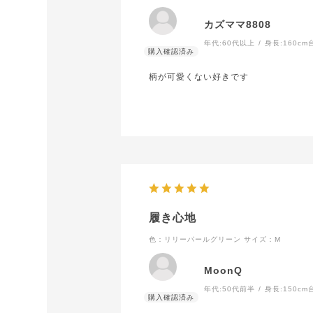
カズママ8808
年代:
60代以上
身長:
160cm
柄が可愛くない好きです
履き心地
色：リリーパールグリーン
サイズ：M
MoonQ
年代:
50代前半
身長:
150cm