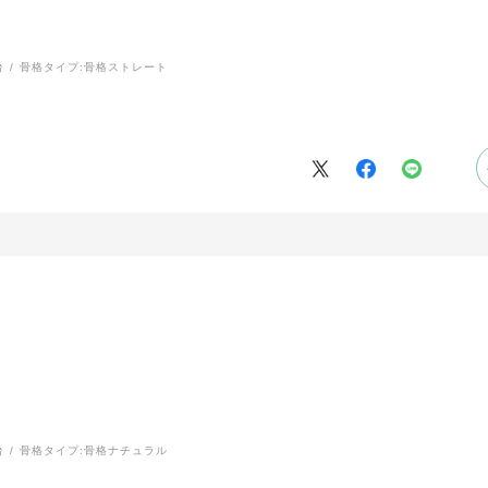
台
骨格タイプ:
骨格ストレート
台
骨格タイプ:
骨格ナチュラル