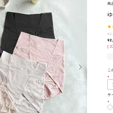
商
ゆ
¥
2
¥
2
[
2
こ
(必
須)
サ
(必