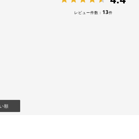
13
レビュー件数：
件
い順