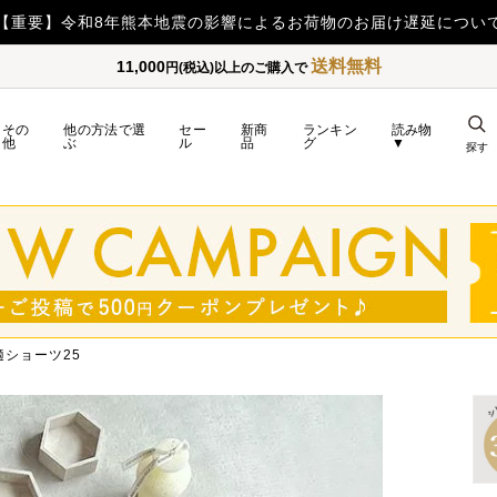
送料無料
11,000
円(税込)以上のご購入で
その
他の方法で選
セー
新商
ランキン
読み物
他
ぶ
ル
品
グ
▼
探す
ショーツ25