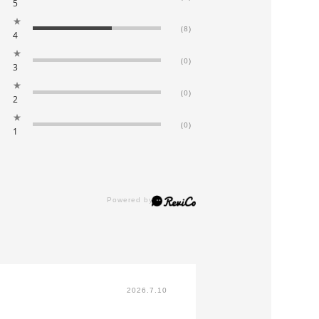
5
★
(8)
4
★
(0)
3
★
(0)
2
★
(0)
1
2026.7.10