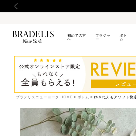
よるお荷物のお届け遅延について
初めての方
ブラジャ
ボト
へ
ー
ム
ブラデリスニューヨーク HOME
ボトム
ゆきねえモアソフト快適