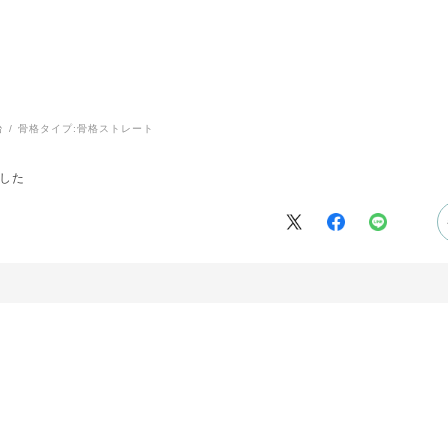
台
骨格タイプ:
骨格ストレート
した