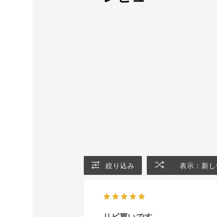
絞り込み
表示：新し
リピ買いです