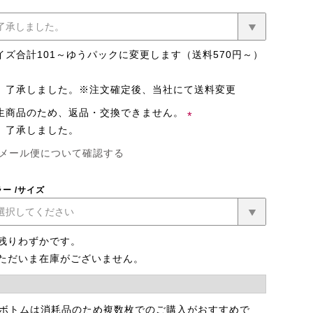
イズ合計101～ゆうパックに変更します（送料570円～）
了承しました。※注文確定後、当社にて送料変更
生商品のため、返品・交換できません。
了承しました。
(必
メール便について確認する
須)
ラー
サイズ
ローズベージ
アッシュブル
残りわずかです。
ュ
ー
ただいま在庫がございません。
 ボトムは消耗品のため複数枚でのご購入がおすすめで