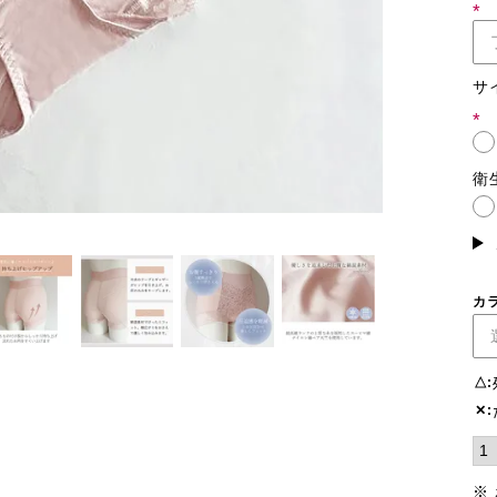
(必
須)
サ
(必
須)
衛
カ
△
✕
※