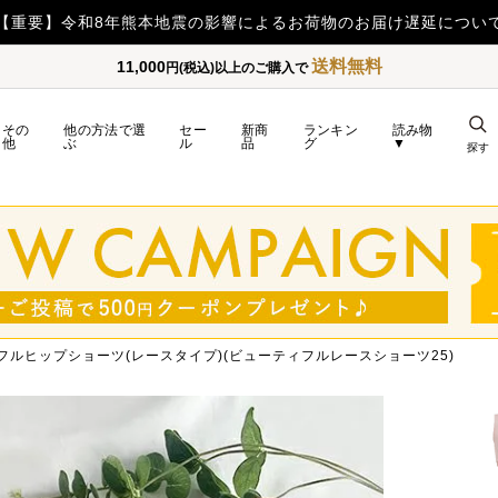
【重要】令和8年熊本地震の影響によるお荷物のお届け遅延につい
送料無料
11,000
円(税込)以上のご購入で
その
他の方法で選
セー
新商
ランキン
読み物
他
ぶ
ル
品
グ
▼
探す
フルヒップショーツ(レースタイプ)(ビューティフルレースショーツ25)