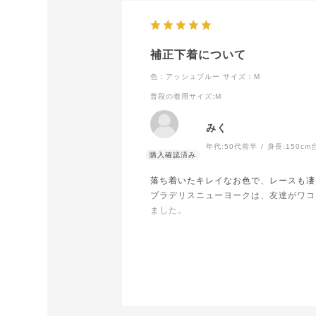
補正下着について
色：アッシュブルー
サイズ：M
普段の着用サイズ
:M
みく
年代:
50代前半
身長:
150cm
落ち着いたキレイなお色で、レースも凄
ブラデリスニューヨークは、友達がワコ
ました。
大人キレイなお品で購入して良かったと
貴社の製品は凄くよく、今回上下8セッ
たいと思ってます。