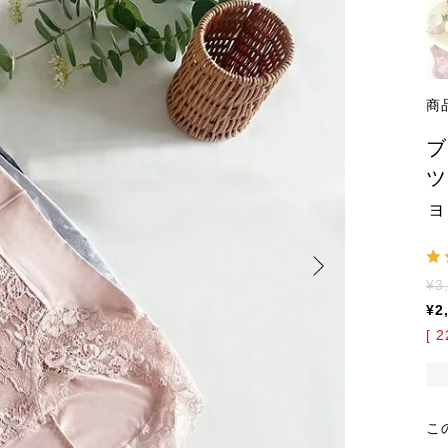
商
ブ
ツ
ョ
¥
3
¥
2
[
2
こ