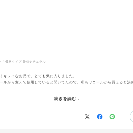
台
骨格タイプ:
骨格ナチュラル
くキレイなお品で、とても気に入りました。
ールから変えて使用していると聞いてたので、私もワコールから買えると決
実感しています。
続きを読む
トくらい、いろいろなショップで購入したので、これからはワコールから、