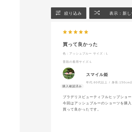
絞り込み
表示：新し
買って良かった
色：アッシュブルー
サイズ：L
普段の着用サイズ
:L
スマイル姫
年代:
60代以上
身長:
150cm
ブラデリスビューティフルヒップショー
今回はアッシュブルーのショーツを購入
買って良かったです。