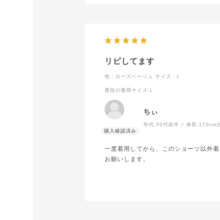
リピしてます
色：ローズベージュ
サイズ：L
普段の着用サイズ
:L
ちぃ
年代:
50代前半
身長:
170cm
一度着用してから、このショーツ以外着
お願いします。