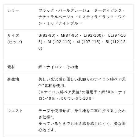
カラー
ブラック・パールグレージュ・ヌーディピンク・
ナチュラルベージュ・ミスティライラック・ワイ
ン・ミッドナイトブルー
サイズ
S(82-90)・ M(87-95)・ L(92-100)・ LL(97-10
(ヒップ)
5)・ 3L(102-110)・ 4L(107-115)・ 5L(112-12
0)
素材
綿・ナイロン・その他
身生地
美しい光沢感と優しい肌触りのナイロン綿ベア天
竺*素材を使用。
(※ナイロン綿ベア天竺*の混用率：綿50％・ナイ
ロン40％・ポリウレタン10％）
ウエスト
テープを使用せず、身生地を二重に折り返したわ
さ仕様*。
座っているときでも圧迫感を感じにくく、楽な着
心地です。