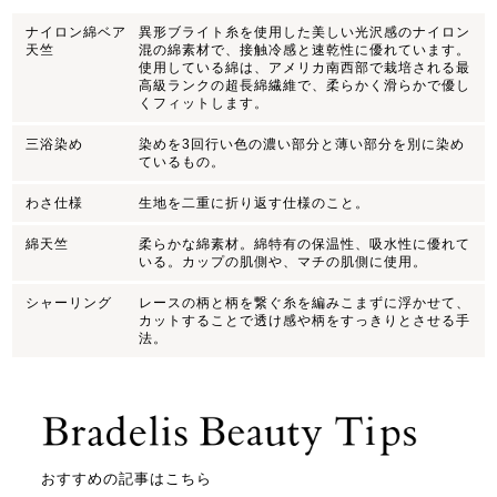
ナイロン綿ベア
異形ブライト糸を使用した美しい光沢感のナイロン
天竺
混の綿素材で、接触冷感と速乾性に優れています。
使用している綿は、アメリカ南西部で栽培される最
高級ランクの超長綿繊維で、柔らかく滑らかで優し
くフィットします。
三浴染め
染めを3回行い色の濃い部分と薄い部分を別に染め
ているもの。
わさ仕様
生地を二重に折り返す仕様のこと。
綿天竺
柔らかな綿素材。綿特有の保温性、吸水性に優れて
いる。カップの肌側や、マチの肌側に使用。
シャーリング
レースの柄と柄を繋ぐ糸を編みこまずに浮かせて、
カットすることで透け感や柄をすっきりとさせる手
法。
おすすめの記事はこちら