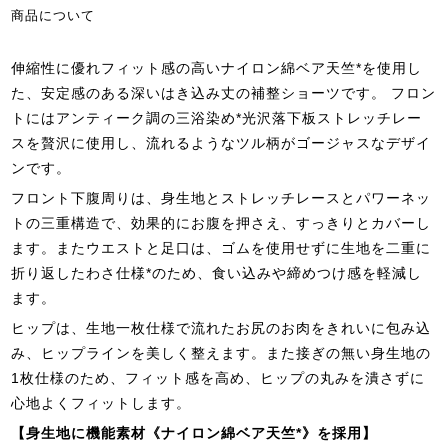
商品について
伸縮性に優れフィット感の高いナイロン綿ベア天竺*を使用し
た、安定感のある深いはき込み丈の補整ショーツです。 フロン
トにはアンティーク調の三浴染め*光沢落下板ストレッチレー
スを贅沢に使用し、流れるようなツル柄がゴージャスなデザイ
ンです。
フロント下腹周りは、身生地とストレッチレースとパワーネッ
トの三重構造で、効果的にお腹を押さえ、すっきりとカバーし
ます。またウエストと足口は、ゴムを使用せずに生地を二重に
折り返したわさ仕様*のため、食い込みや締めつけ感を軽減し
ます。
ヒップは、生地一枚仕様で流れたお尻のお肉をきれいに包み込
み、ヒップラインを美しく整えます。また接ぎの無い身生地の
1枚仕様のため、フィット感を高め、ヒップの丸みを潰さずに
心地よくフィットします。
【身生地に機能素材《ナイロン綿ベア天竺*》を採用】