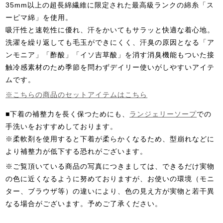
35mm以上の超長綿繊維に限定された最高級ランクの綿糸「ス
ーピマ綿」を使用。
吸汗性と速乾性に優れ、汗をかいてもサラッと快適な着心地。
洗濯を繰り返しても毛玉ができにくく、汗臭の原因となる「ア
ンモニア」「酢酸」「イソ吉草酸」を消す消臭機能もついた接
触冷感素材のため季節を問わずデイリー使いがしやすいアイテ
ムです。
※こちらの商品のセットアイテムはこちら
■下着の補整力を長く保つためにも、
ランジェリーソープ
での
手洗いをおすすめしております。
※柔軟剤を使用すると下着が柔らかくなるため、型崩れなどに
より補整力が低下する恐れがございます。
※ご覧頂いている商品の写真につきましては、できるだけ実物
の色に近くなるように努めておりますが、お使いの環境（モニ
ター、ブラウザ等）の違いにより、色の見え方が実物と若干異
なる場合がございます。予めご了承ください。