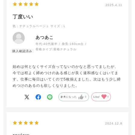
2025.4.11
丁度いい
色：ナチュラルベージュ
サイズ：L
あつあこ
年代:
40代後半
身長:
160cm台
骨格タイプ:
骨格ナチュラル
始めは何となくサイズ合ってないのかなと思ってましたが、
今では程よく締めつけのある感じが良く違和感なくはいてま
す。仕事に毎日はいてくので5枚揃えました。次はもう少し締
めつけのあるのも欲しくなりました。
参考になった
0
Like!
0
2024.12.8