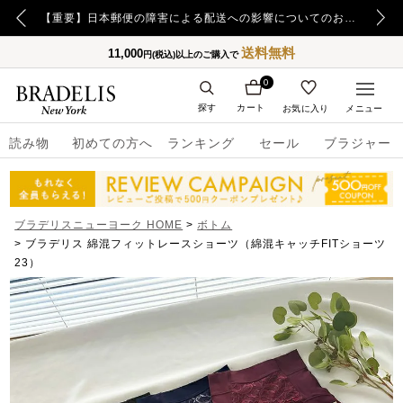
【重要】令和8年熊本地震の影響によるお荷物のお届け遅延について
【重要】日本郵便の障害による配送への影響についてのお詫び
送料無料
11,000
円(税込)以上のご購入で
0
探す
カート
お気に入り
メニュー
読み物
初めての方へ
ランキング
セール
ブラジャー
ブラデリスニューヨーク HOME
ボトム
ブラデリス 綿混フィットレースショーツ（綿混キャッチFITショーツ
23）