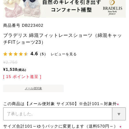
商品番号
DB223402
ブラデリス 綿混フィットレースショーツ（綿混キャッ
チFITショーツ23）
4.6
（5）
レビューを見る
¥
2,750
¥
1,538
税込
[
15
ポイント進呈 ]
メール便対象
この商品は【メール便対象 サイズ50】※合計101～対象外
(必
須)
サイズ合計101～ゆうパックに変更します（送料570円～）