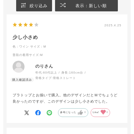
絞り込み
表示：新しい順
2025.4.25
少し小さめ
色：ワイン
サイズ：M
普段の着用サイズ
:M
のりさん
年代:
60代以上
身長:
160cm台
骨格タイプ:
骨格ストレート
ブラトップとお揃いで購入。他のデザインだとＭでちょうど
良かったのですが、このデザインは少し小さめでした。
参考になった
0
Like!
0