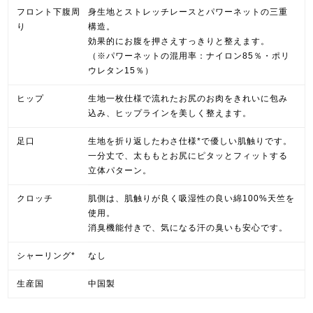
フロント下腹周
身生地とストレッチレースとパワーネットの三重
り
構造。
効果的にお腹を押さえすっきりと整えます。
（※パワーネットの混用率：ナイロン85％・ポリ
ウレタン15％）
ヒップ
生地一枚仕様で流れたお尻のお肉をきれいに包み
込み、ヒップラインを美しく整えます。
足口
生地を折り返したわさ仕様*で優しい肌触りです。
一分丈で、太ももとお尻にピタッとフィットする
立体パターン。
クロッチ
肌側は、肌触りが良く吸湿性の良い綿100%天竺を
使用。
消臭機能付きで、気になる汗の臭いも安心です。
シャーリング*
なし
生産国
中国製