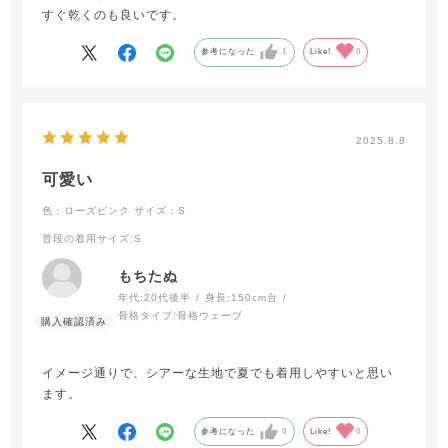
すぐ乾くのも良いです。
参考になった
1
Like!
0
2025.8.8
可愛い
色：ローズピンク
サイズ：S
普段の着用サイズ
:S
もちたぬ
年代:
20代後半
身長:
150cm台
骨格タイプ:
骨格ウェーブ
イメージ通りで、シアーな生地で夏でも着用しやすいと思い
ます。
参考になった
0
Like!
0