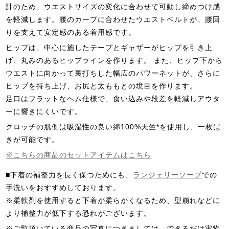
計のため、ウエストサイズの変化に合わせて可動し締めつけ感
を軽減します。腰のカーブに合わせたウエストベルトが、腰回
りを支えて安定感のある着用感です。
ヒップは、中心に施したテープとギャザーがヒップを引き上
げ、丸みのあるヒップラインを作ります。 また、ヒップ下から
ウエストに向かって裏打ちした幅広のパワーネットが、さらに
ヒップを持ち上げ、お尻と太ももとの境目を作ります。
足口はフラットなヘム仕様で、食い込みや段差を軽減しアウタ
ーに響きにくいです。
クロッチの肌側は吸湿性の良い綿100%天竺*を使用し、一枚ば
きが可能です。
※こちらの商品のセットアイテムはこちら
■下着の補整力を長く保つためにも、
ランジェリーソープ
での
手洗いをおすすめしております。
※柔軟剤を使用すると下着が柔らかくなるため、型崩れなどに
より補整力が低下する恐れがございます。
※ご覧頂いている商品の写真につきましては、できるだけ実物