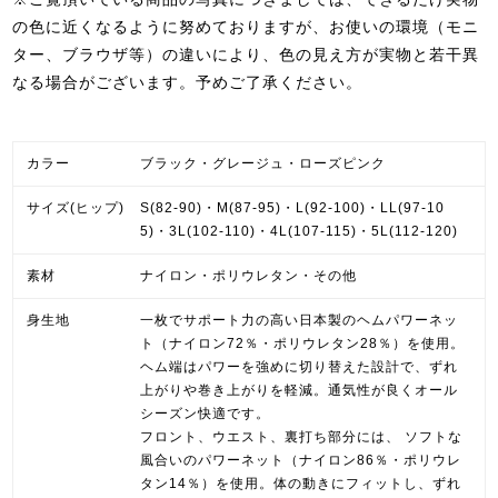
の色に近くなるように努めておりますが、お使いの環境（モニ
ター、ブラウザ等）の違いにより、色の見え方が実物と若干異
なる場合がございます。予めご了承ください。
カラー
ブラック・グレージュ・ローズピンク
サイズ(ヒップ)
S(82-90)・M(87-95)・L(92-100)・LL(97-10
5)・3L(102-110)・4L(107-115)・5L(112-120)
素材
ナイロン・ポリウレタン・その他
身生地
一枚でサポート力の高い日本製のヘムパワーネッ
ト（ナイロン72％・ポリウレタン28％）を使用。
ヘム端はパワーを強めに切り替えた設計で、ずれ
上がりや巻き上がりを軽減。通気性が良くオール
シーズン快適です。
フロント、ウエスト、裏打ち部分には、 ソフトな
風合いのパワーネット（ナイロン86％・ポリウレ
タン14％）を使用。体の動きにフィットし、ずれ