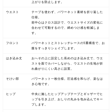
上がりを防止します。
ウエスト
テープを使わず、パワーネット素材を折り返した
仕様。
前中心はクロス設計で、ウエストサイズの変化に
合わせて可動するので、締めつけ感を軽減しま
す。
フロント
パワーネットとストレッチレースの5重構造で、お
腹をすっきりシェイプします。
はき込み丈
おへその上に設定した長めのはき込み丈で、ウエ
ストを面でカバーしながら、ウエストの生地が折
れ曲がりにくい高さに設置。
そけい部
パワーネット一枚仕様。圧迫感を和らげ、楽なは
き心地です。
ヒップ
中央に施したヒップアップテープとギャザーでヒ
ップを引き上げ、おしりの丸みを包み込んでキー
プします。