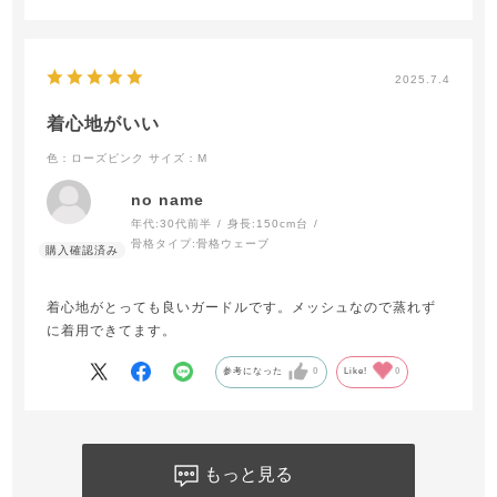
2025.7.4
着心地がいい
色：ローズピンク
サイズ：M
no name
年代:
30代前半
身長:
150cm台
骨格タイプ:
骨格ウェーブ
着心地がとっても良いガードルです。メッシュなので蒸れず
に着用できてます。
参考になった
0
Like!
0
もっと見る