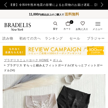
【重要】令和8年熊本地震の影響によるお荷物のお届け遅延について
【重要】日本郵便の障害による配送への影響についてのお詫び
送料無料
11,000
円(税込)以上のご購入で
0
探す
カート
お気に入り
メニュー
読み物
初めての方へ
ランキング
セール
ブラジャー
ブラデリスニューヨーク HOME
ボトム
ブラデリス すらっと細みえフィットガードル(すらっとフィットガー
ドル24)