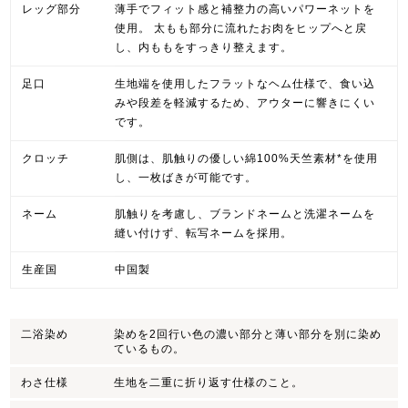
レッグ部分
薄手でフィット感と補整力の高いパワーネットを
使用。 太もも部分に流れたお肉をヒップへと戻
し、内ももをすっきり整えます。
足口
生地端を使用したフラットなヘム仕様で、食い込
みや段差を軽減するため、アウターに響きにくい
です。
クロッチ
肌側は、肌触りの優しい綿100%天竺素材*を使用
し、一枚ばきが可能です。
ネーム
肌触りを考慮し、ブランドネームと洗濯ネームを
縫い付けず、転写ネームを採用。
生産国
中国製
二浴染め
染めを2回行い色の濃い部分と薄い部分を別に染め
ているもの。
わさ仕様
生地を二重に折り返す仕様のこと。