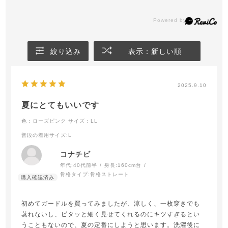
絞り込み
表示：新しい順
2025.9.10
夏にとてもいいです
色：ローズピンク
サイズ：LL
普段の着用サイズ
:L
コナチビ
年代:
40代前半
身長:
160cm台
骨格タイプ:
骨格ストレート
初めてガードルを買ってみましたが、涼しく、一枚穿きでも
蒸れないし、ピタッと細く見せてくれるのにキツすぎるとい
うこともないので、夏の定番にしようと思います。洗濯後に