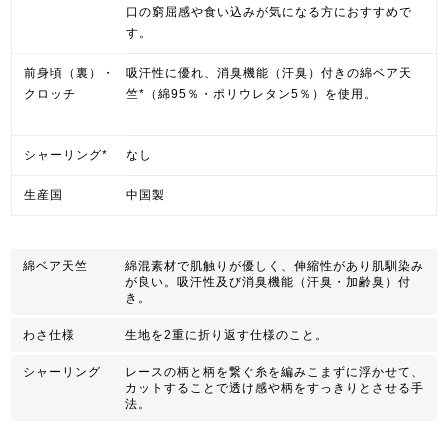
口の窮屈感や食い込みが気になる方におすすめで
す。
前身頃（裏）・
吸汗性に優れ、消臭機能（汗臭）付きの綿ベア天
クロッチ
竺*（綿95％・ポリウレタン5％）を使用。
シャーリング*
なし
生産国
中国製
綿ベア天竺
綿混素材で肌触りが優しく、伸縮性があり肌馴染み
が良い。吸汗性及び消臭機能（汗臭・加齢臭）付
き。
わさ仕様
生地を2重に折り返す仕様のこと。
シャーリング
レースの柄と柄を繋ぐ糸を編みこまずに浮かせて、
カットすることで透け感や柄をすっきりとさせる手
法。