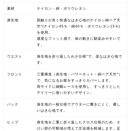
素材
ナイロン・綿・ポリウレタン
身生地
肌触りが良く快適なはき心地のナイロン綿ベア天
竺*(ナイロン45％・綿40％・ポリウレタン15％)
を使用。
適度なフィット感で、体の動きに馴染みやすいで
す。
ウエスト
身生地を折り返したわさ仕様*で、楽なはき心地で
す。
フロント
三重構造（表生地・パワーネット・綿ベア天竺*）
で、気になるお腹をすっきりカバーします。
両サイドに細幅レースを使用し、すっきりとした
デイリーに使いやすいデザイン。
バック
身生地の一枚仕様でアウターに響きにくく、優し
いはき心地です。
ヒップ
身生地を二重に折り返したクロス仕様のため、そ
けい部の可動域が増えて圧迫感を軽減します。足