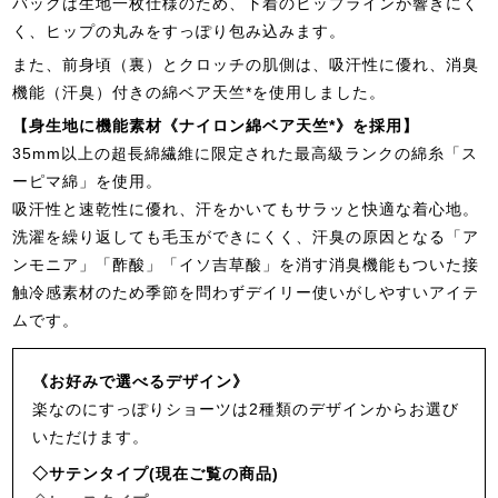
バックは生地一枚仕様のため、下着のヒップラインが響きにく
く、ヒップの丸みをすっぽり包み込みます。
また、前身頃（裏）とクロッチの肌側は、吸汗性に優れ、消臭
機能（汗臭）付きの綿ベア天竺*を使用しました。
【身生地に機能素材《ナイロン綿ベア天竺*》を採用】
35mm以上の超長綿繊維に限定された最高級ランクの綿糸「ス
ーピマ綿」を使用。
吸汗性と速乾性に優れ、汗をかいてもサラッと快適な着心地。
洗濯を繰り返しても毛玉ができにくく、汗臭の原因となる「ア
ンモニア」「酢酸」「イソ吉草酸」を消す消臭機能もついた接
触冷感素材のため季節を問わずデイリー使いがしやすいアイテ
ムです。
《お好みで選べるデザイン》
楽なのにすっぽりショーツは2種類のデザインからお選び
いただけます。
◇サテンタイプ(現在ご覧の商品)