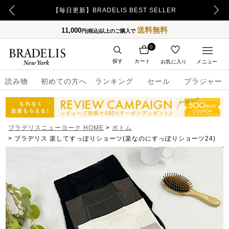
【500ポイント】LINE ID連携でプレゼント！
送料無料
11,000
円(税込)以上のご購入で
0
探す
カート
お気に入り
メニュー
読み物
初めての方へ
ランキング
セール
ブラジャー
ブラデリスニューヨーク HOME
ボトム
ブラデリス 楽してすっぽりショーツ(楽なのにすっぽりショーツ24)