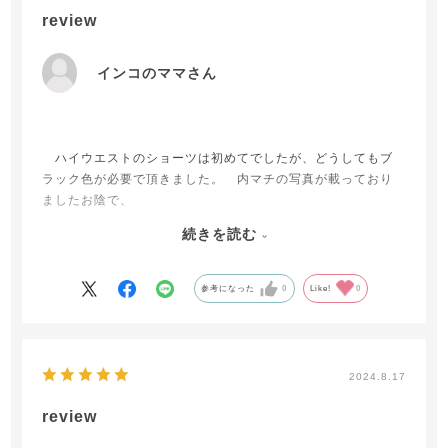
review
インコのママさん
ハイウエストのショーツは初めてでしたが、どうしてもブ
ラック色が必要で頂きました。 内マチの写真が載っており
ましたお陰で、
どこも痛くなく着用出来ます！ （内マチの始末の仕方によ
続きを読む
っては、
着用出来ないお品も有りますので、助かりました）
私は、基本ブラキャミ派ですので、お揃いでは有りません
参考になった
0
Like!
0
が、本当に
「楽してすっぽりショーツ」ですね・・・ 多分、サラサラ
ですので、年中着用できますね。 パンツ派・タイトスカー
トの方々には、
2024.8.17
後ろ姿の違いが良くわかるお品でしょう・・・（もっと早く
に頂きたかったです・・・）
review