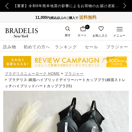
【重要】日本郵便の障害による配送への影響についてのお詫び
【重要】令和8年熊本地震の影響によるお荷物のお届け遅延について
送料無料
11,000
円(税込)以上のご購入で
0
探す
カート
お気に入り
メニュー
読み物
初めての方へ
ランキング
セール
ブラジャー
ブラデリスニューヨーク HOME
ブラジャー
ブラデリス 綿混ハイブリッドデイリーハートカップブラ(綿混ストレ
ッチハイブリッドハートカップブラ25)