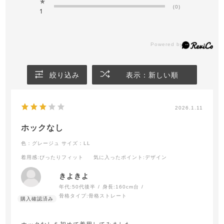
★
(0)
1
絞り込み
表示：新しい順
2026.1.11
ホックなし
色：グレージュ
サイズ：LL
着用感
:ぴったりフィット
気に入ったポイント
:デザイン
きよきよ
年代:
50代後半
身長:
160cm台
骨格タイプ:
骨格ストレート