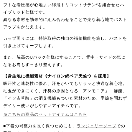
フトな着圧感が心地よい綿混トリコットサテン*を組合せたハ
イブリッド仕様です。
異なる素材を効果的に組み合わせることで楽な着心地でバスト
アップをかなえます。
カップ周りには、特許取得の独自の補整機能を施し、バストを
引き上げてキープします。
また、脇高のUバック仕様にすることで、背中・サイドの気に
なるお肉もすっきり整えます。
【身生地に機能素材《ナイロン綿ベア天竺*》を採用】
吸汗性と速乾性に優れ、汗をかいてもサラッと快適な着心地。
毛玉ができにくく、汗臭の原因となる「アンモニア」「酢酸」
「イソ吉草酸」の消臭機能もついた素材のため、季節を問わず
デイリー使いがしやすいアイテムです。
※こちらの商品のセットアイテムはこちら
■下着の補整力を長く保つためにも、
ランジェリーソープ
での