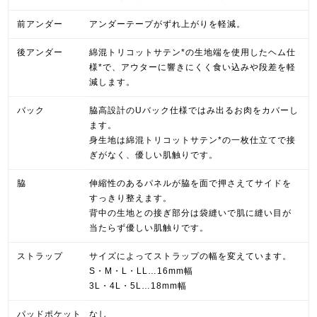
前アンダー
アンダーテープがずれ上がりを軽減。
後アンダー
綿混トリコットサテン*の生地端を使用したヘム仕
様*で、アウターに響きにくく食い込みや段差を軽
減します。
バック
脇高設計のUバック仕様ではみ出るお肉をカバーし
ます。
身生地は綿混トリコットサテン*の一枚仕立てで接
ぎがなく、優しい肌触りです。
脇
伸縮性のあるパネルが脇を面で押さえてサイドを
すっきり整えます。
背中の生地との接ぎ部分は袋縫いで肌に縫い目が
当たらず優しい肌触りです。
ストラップ
サイズによってストラップの幅を変えています。
S・M・L・LL…16mm幅
3L・4L・5L…18mm幅
パッドポケット
なし