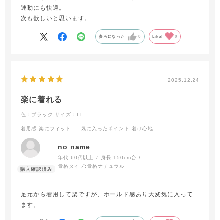
運動にも快適。
次も欲しいと思います。
参考になった
0
Like!
0
2025.12.24
楽に着れる
色：ブラック
サイズ：LL
着用感
:楽にフィット
気に入ったポイント
:着け心地
no name
年代:
60代以上
身長:
150cm台
骨格タイプ:
骨格ナチュラル
足元から着用して楽ですが、ホールド感あり大変気に入って
ます。