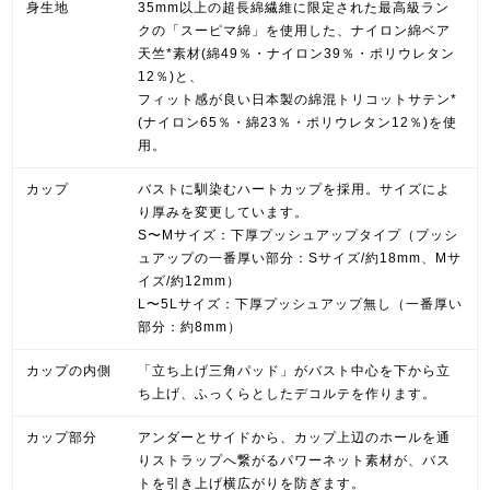
身生地
35mm以上の超長綿繊維に限定された最高級ラン
クの「スーピマ綿」を使用した、ナイロン綿ベア
天竺*素材(綿49％・ナイロン39％・ポリウレタン
12％)と、
フィット感が良い日本製の綿混トリコットサテン*
(ナイロン65％・綿23％・ポリウレタン12％)を使
用。
カップ
バストに馴染むハートカップを採用。サイズによ
り厚みを変更しています。
S〜Mサイズ：下厚プッシュアップタイプ（プッシ
ュアップの一番厚い部分：Sサイズ/約18mm、Mサ
イズ/約12mm）
L〜5Lサイズ：下厚プッシュアップ無し（一番厚い
部分：約8mm）
カップの内側
「立ち上げ三角パッド」がバスト中心を下から立
ち上げ、ふっくらとしたデコルテを作ります。
カップ部分
アンダーとサイドから、カップ上辺のホールを通
りストラップへ繋がるパワーネット素材が、バス
トを引き上げ横広がりを防ぎます。