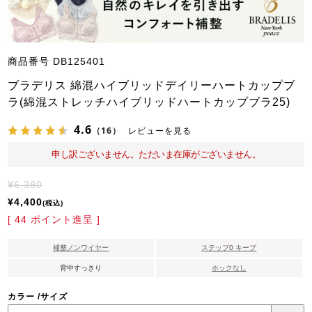
商品番号
DB125401
ブラデリス 綿混ハイブリッドデイリーハートカップブ
ラ(綿混ストレッチハイブリッドハートカップブラ25)
4.6
（16）
レビューを見る
申し訳ございません。ただいま在庫がございません。
¥
6,380
¥
4,400
税込
[
44
ポイント進呈 ]
補整ノンワイヤー
ステップ0 キープ
背中すっきり
ホックなし
カラー
サイズ