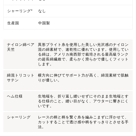
シャーリング*
なし
生産国
中国製
ナイロン綿ベア
異形ブライト糸を使用した美しい光沢感のナイロン
天竺
混の綿素材で、速乾性に優れています。使用してい
る綿は、アメリカ南西部で栽培される最高級ランク
の超長綿繊維で、柔らかく滑らかで優しくフィット
します。
綿混トリコット
横方向に伸びてサポート力が高く、綿混素材で肌触
サテン
りが優しい。
ヘム仕様
生地端を、折り返し縫いせずにそのまま生地端とす
る仕様のこと。縫い目がなく、アウターに響きにく
いです。
シャーリング
レースの柄と柄を繋ぐ糸を編みこまずに浮かせて、
カットすることで透け感や柄をすっきりとさせる手
法。