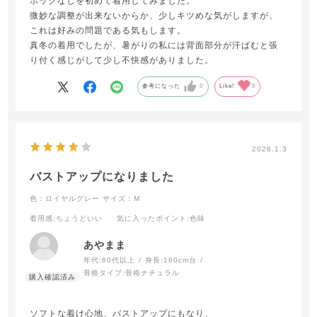
ホックなしを初めて着用してみました。
微妙な調整が出来ないからか、少しキツめな気がしますが、
これは好みの問題である気もします。
真冬の着用でしたが、暑がりの私には背面部分が汗ばむと張
り付く感じがして少し不快感がありました。
参考になった
0
Like!
0
2026.1.3
バストアップになりました
色：ロイヤルグレー
サイズ：M
着用感
:ちょうどいい
気に入ったポイント
:色味
あやまま
年代:
60代以上
身長:
160cm台
骨格タイプ:
骨格ナチュラル
ソフトな着け心地、バストアップにもなり、