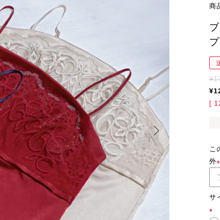
商
ブ
プ
¥
1
¥
1
[
1
こ
外
サ