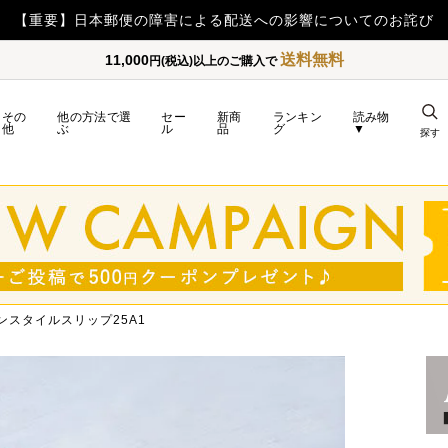
【重要】日本郵便の障害による配送への影響についてのお詫び
送料無料
11,000
円(税込)以上のご購入で
その
他の方法で選
セー
新商
ランキン
読み物
他
ぶ
ル
品
グ
▼
探す
ンスタイルスリップ25A1