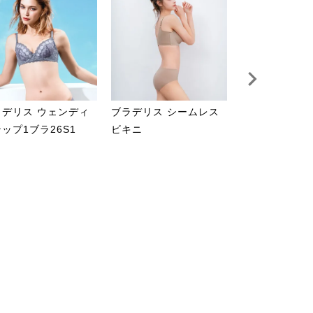
ラデリス ウェンディ
ブラデリス シームレス
【オンライン
ップ1ブラ26S1
ビキニ
定】軽やかフ
ブラキャミ