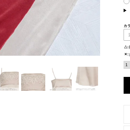
(必
須)
カ
△
✕