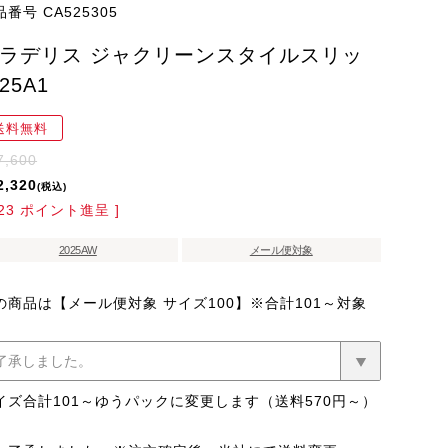
品番号
CA525305
ラデリス ジャクリーンスタイルスリッ
25A1
送料無料
7,600
2,320
税込
23
ポイント進呈 ]
2025AW
メール便対象
の商品は【メール便対象 サイズ100】※合計101～対象
(必
須)
イズ合計101～ゆうパックに変更します（送料570円～）