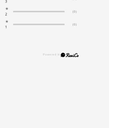
3
★
(0)
2
★
(0)
1