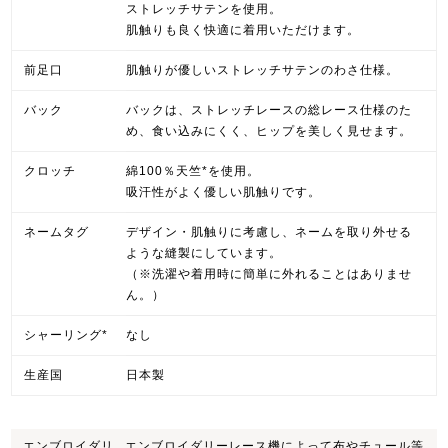
ストレッチサテンを使用。
肌触りも良く快適に着用いただけます。
前足口
肌触りが優しいストレッチサテンのわさ仕様。
バック
バックは、ストレッチレースの総レース仕様のた
め、食い込みにくく、ヒップを美しく見せます。
クロッチ
綿100％天竺*を使用。
吸汗性がよく優しい肌触りです。
ネームタグ
デザイン・肌触りに考慮し、ネームを取り外せる
ような縫製にしています。
（※洗濯や着用時に簡単に外れることはありませ
ん。）
シャーリング*
なし
生産国
日本製
エンブロイダリ
エンブロイダリーレース機によって布やチュール等