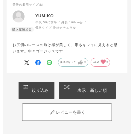
普段の着用サイズ
:M
YUMIKO
年代:
50代前半
身長:
160cm台
骨格タイプ:
骨格ナチュラル
お尻側のレースの透け感が美しく、形もキレイに見えると思
います。中々ゴージャスです
参考になった
0
Like!
0
絞り込み
表示：新しい順
レビューを書く