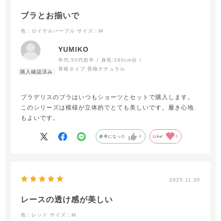
ブラとお揃いで
色：ロイヤルパープル
サイズ：M
YUMIKO
年代:
50代前半
身長:
160cm台
骨格タイプ:
骨格ナチュラル
ブラデリスのブラはいつもショーツとセットで購入します。
このシリーズは模様が立体的でとても美しいです。履き心地
もよいです。
参考になった
0
Like!
0
2025.11.30
レースの透け感が美しい
色：レッド
サイズ：M