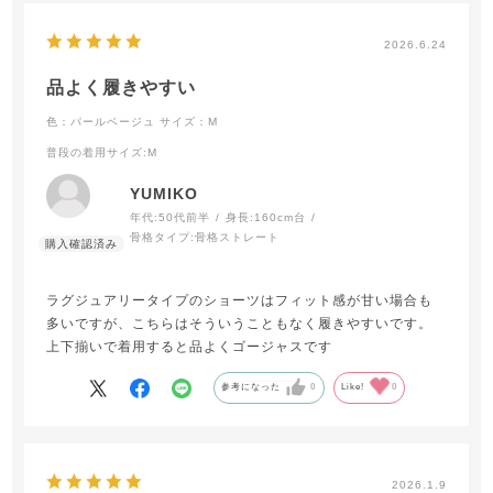
2026.6.24
品よく履きやすい
色：パールベージュ
サイズ：M
普段の着用サイズ
:M
YUMIKO
年代:
50代前半
身長:
160cm台
骨格タイプ:
骨格ストレート
ラグジュアリータイプのショーツはフィット感が甘い場合も
多いですが、こちらはそういうこともなく履きやすいです。
上下揃いで着用すると品よくゴージャスです
参考になった
0
Like!
0
2026.1.9