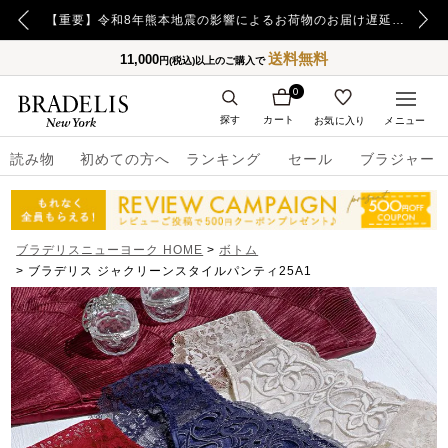
【重要】日本郵便の障害による配送への影響についてのお詫び
【重要】令和8年熊本地震の影響によるお荷物のお届け遅延について
送料無料
11,000
円(税込)以上のご購入で
0
探す
カート
お気に入り
メニュー
読み物
初めての方へ
ランキング
セール
ブラジャー
ブラデリスニューヨーク HOME
ボトム
ブラデリス ジャクリーンスタイルパンティ25A1