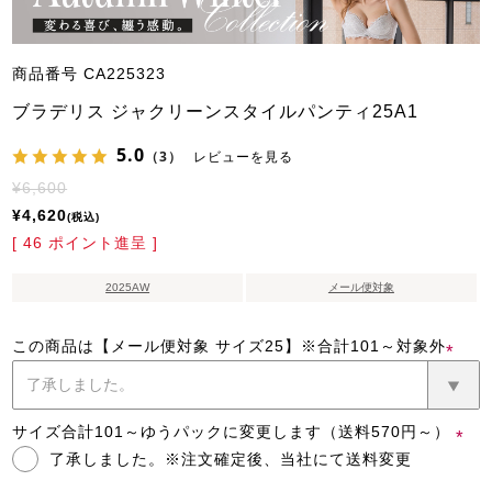
商品番号
CA225323
ブラデリス ジャクリーンスタイルパンティ25A1
5.0
（3）
レビューを見る
¥
6,600
¥
4,620
税込
[
46
ポイント進呈 ]
2025AW
メール便対象
この商品は【メール便対象 サイズ25】※合計101～対象外
(必
須)
サイズ合計101～ゆうパックに変更します（送料570円～）
了承しました。※注文確定後、当社にて送料変更
(必