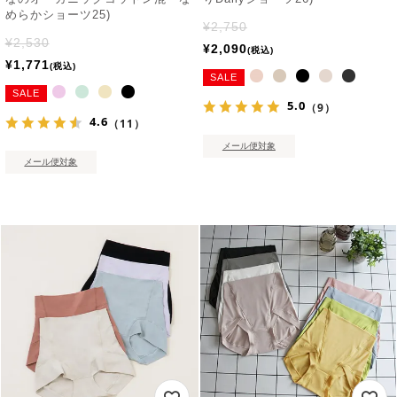
めらかショーツ25)
¥
2,750
¥
2,530
¥
2,090
税込
¥
1,771
税込
SALE
SALE
5.0
（9）
4.6
（11）
メール便対象
メール便対象