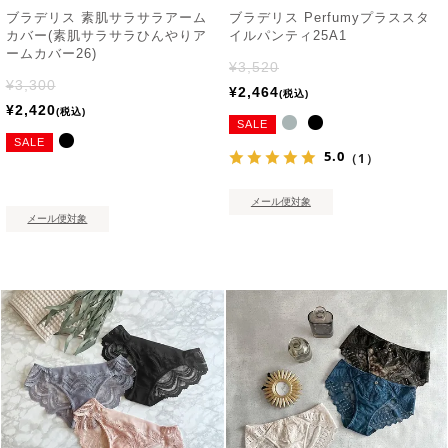
ブラデリス 素肌サラサラアーム
ブラデリス Perfumyプラススタ
カバー(素肌サラサラひんやりア
イルパンティ25A1
ームカバー26)
¥
3,520
¥
3,300
¥
2,464
税込
¥
2,420
税込
SALE
SALE
5.0
（1）
メール便対象
メール便対象