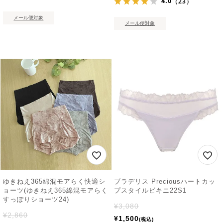
4.0
（23）
メール便対象
メール便対象
ゆきねえ365綿混モアらく快適シ
ブラデリス Preciousハートカッ
ョーツ(ゆきねえ365綿混モアらく
プスタイルビキニ22S1
すっぽりショーツ24)
¥
3,080
¥
2,860
¥
1,500
税込