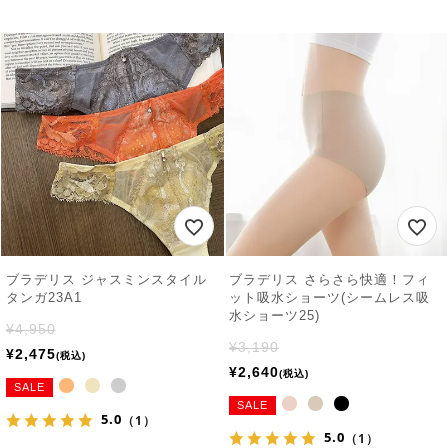
ブラデリス ジャスミンスタイル
ブラデリス さらさら快適！フィ
タンガ23A1
ット吸水ショーツ(シームレス吸
水ショーツ25)
¥
4,950
¥
3,190
¥
2,475
税込
¥
2,640
税込
SALE
SALE
5.0
（1）
5.0
（1）