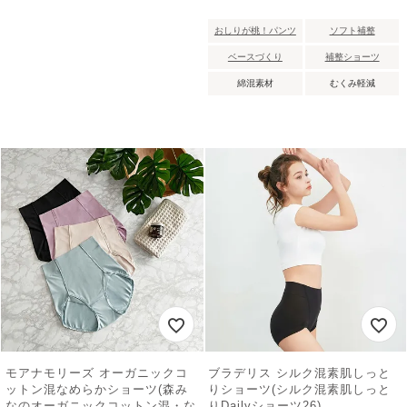
おしりが桃！パンツ
ソフト補整
ベースづくり
補整ショーツ
綿混素材
むくみ軽減
モアナモリーズ オーガニックコ
ブラデリス シルク混素肌しっと
ットン混なめらかショーツ(森み
りショーツ(シルク混素肌しっと
なのオーガニックコットン混・な
りDailyショーツ26)