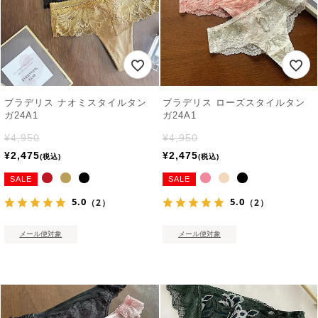
ブラデリス ナオミスタイルタン
ブラデリス ローズスタイルタン
ガ24A1
ガ24A1
¥
4,950
¥
4,950
¥
2,475
¥
2,475
税込
税込
SALE
SALE
5.0
5.0
（2）
（2）
メール便対象
メール便対象