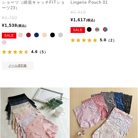
ショーツ（綿混キャッチFITショ
Lingerie Pouch 01
ーツ23）
¥
2,310
¥
2,750
¥
1,617
税込
¥
1,538
税込
SALE
SALE
5.0
（2）
4.6
（5）
メール便対象