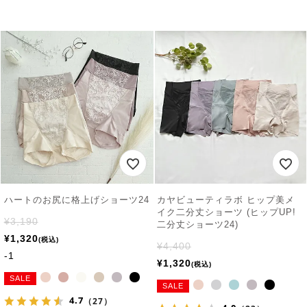
ハートのお尻に格上げショーツ24
カヤビューティラボ ヒップ美メ
イク二分丈ショーツ (ヒップUP!
¥
3,190
二分丈ショーツ24)
¥
1,320
税込
¥
4,400
-1
¥
1,320
税込
SALE
SALE
4.7
（27）