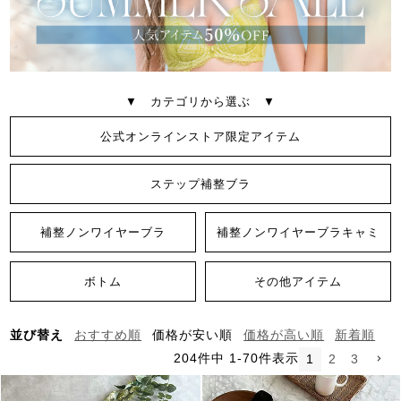
▼ カテゴリから選ぶ ▼
公式オンラインストア限定アイテム
ステップ補整ブラ
補整ノンワイヤーブラ
補整ノンワイヤーブラキャミ
ボトム
その他アイテム
並び替え
おすすめ順
価格が安い順
価格が高い順
新着順
204
件中
1
-
70
件表示
1
2
3