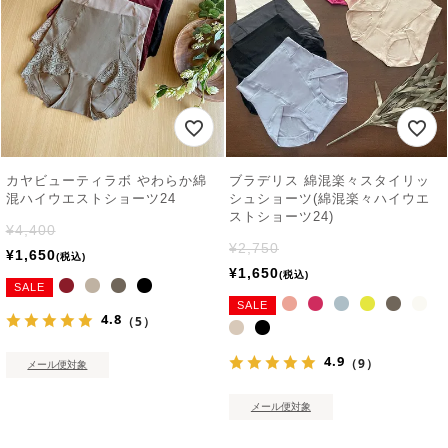
カヤビューティラボ やわらか綿
ブラデリス 綿混楽々スタイリッ
混ハイウエストショーツ24
シュショーツ(綿混楽々ハイウエ
ストショーツ24)
¥
4,400
¥
2,750
¥
1,650
税込
¥
1,650
税込
SALE
SALE
4.8
（5）
4.9
（9）
メール便対象
メール便対象