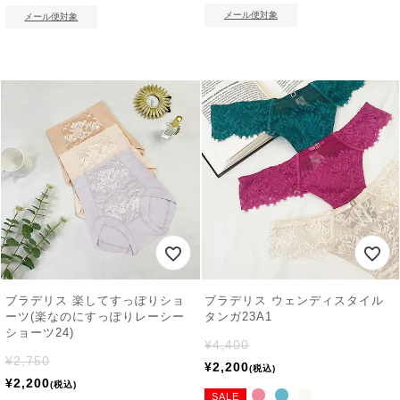
メール便対象
メール便対象
ブラデリス 楽してすっぽりショ
ブラデリス ウェンディスタイル
ーツ(楽なのにすっぽりレーシー
タンガ23A1
ショーツ24)
¥
4,400
¥
2,750
¥
2,200
税込
¥
2,200
税込
SALE