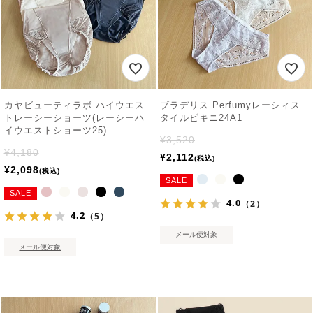
カヤビューティラボ ハイウエス
ブラデリス Perfumyレーシィス
トレーシーショーツ(レーシーハ
タイルビキニ24A1
イウエストショーツ25)
¥
3,520
¥
4,180
¥
2,112
税込
¥
2,098
税込
SALE
SALE
4.0
（2）
4.2
（5）
メール便対象
メール便対象