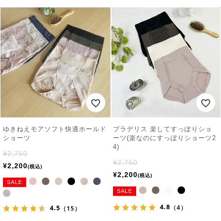
ゆきねえモアソフト快適ホールド
ブラデリス 楽してすっぽりショ
ショーツ
ーツ(楽なのにすっぽりショーツ2
4)
¥
2,750
¥
2,750
¥
2,200
税込
¥
2,200
税込
SALE
SALE
4.8
4.5
（4）
（15）