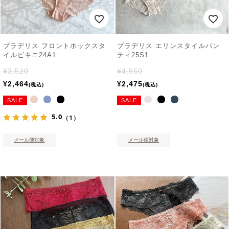
ブラデリス フロントホックスタ
ブラデリス エリンスタイルパン
イルビキニ24A1
ティ25S1
¥
3,520
¥
4,950
¥
2,464
¥
2,475
税込
税込
SALE
SALE
5.0
（1）
メール便対象
メール便対象