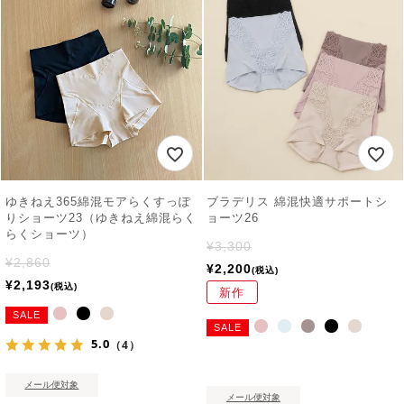
ゆきねえ365綿混モアらくすっぽ
ブラデリス 綿混快適サポートシ
りショーツ23（ゆきねえ綿混らく
ョーツ26
らくショーツ）
¥
3,300
¥
2,860
¥
2,200
税込
¥
2,193
税込
新作
SALE
SALE
5.0
（4）
メール便対象
メール便対象