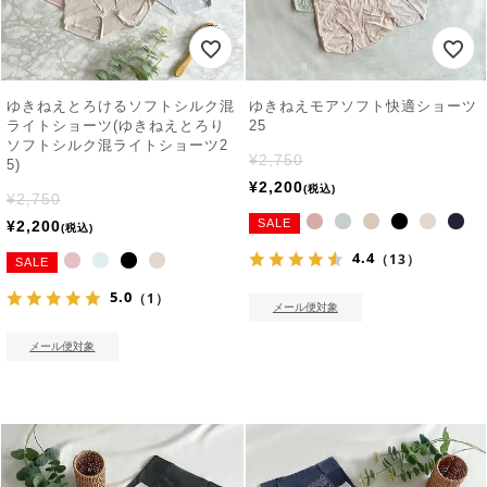
ゆきねえとろけるソフトシルク混
ゆきねえモアソフト快適ショーツ
ライトショーツ(ゆきねえとろり
25
ソフトシルク混ライトショーツ2
¥
2,750
5)
¥
2,200
税込
¥
2,750
SALE
¥
2,200
税込
4.4
（13）
SALE
5.0
（1）
メール便対象
メール便対象