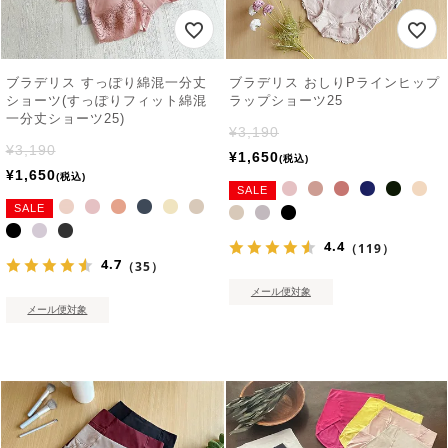
ブラデリス すっぽり綿混一分丈
ブラデリス おしりPラインヒップ
ショーツ(すっぽりフィット綿混
ラップショーツ25
一分丈ショーツ25)
¥
3,190
¥
3,190
¥
1,650
税込
¥
1,650
税込
SALE
SALE
4.4
（119）
4.7
（35）
メール便対象
メール便対象