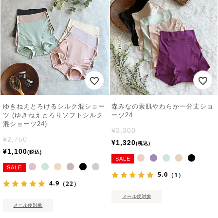
ゆきねえとろけるシルク混ショー
森みなの素肌やわらか一分丈ショ
ツ (ゆきねえとろりソフトシルク
ーツ24
混ショーツ24)
¥
3,300
¥
2,750
¥
1,320
税込
¥
1,100
税込
SALE
SALE
5.0
（1）
4.9
（22）
メール便対象
メール便対象