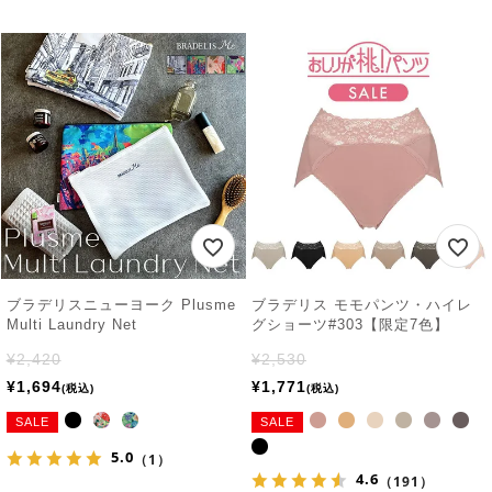
ブラデリスニューヨーク Plusme
ブラデリス モモパンツ・ハイレ
Multi Laundry Net
グショーツ#303【限定7色】
¥
2,420
¥
2,530
¥
1,694
¥
1,771
税込
税込
SALE
SALE
5.0
（1）
4.6
（191）