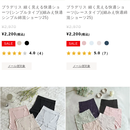
ブラデリス 細く見える快適ショ
ブラデリス 細く見える快適ショ
ーツ(シンプルタイプ)(細みえ快適
ーツ(レースタイプ)(細みえ快適綿
シンプル綿混ショーツ25)
混ショーツ25)
¥
2,970
¥
2,970
¥
2,200
¥
2,200
税込
税込
SALE
SALE
4.0
5.0
（4）
（7）
メール便対象
メール便対象