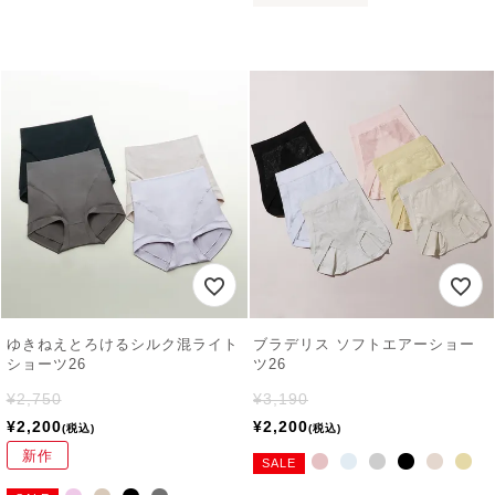
ゆきねえとろけるシルク混ライト
ブラデリス ソフトエアーショー
ショーツ26
ツ26
¥
2,750
¥
3,190
¥
2,200
¥
2,200
税込
税込
新作
SALE