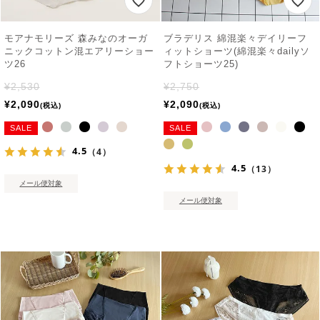
モアナモリーズ 森みなのオーガ
ブラデリス 綿混楽々デイリーフ
ニックコットン混エアリーショー
ィットショーツ(綿混楽々dailyソ
ツ26
フトショーツ25)
¥
2,530
¥
2,750
¥
2,090
¥
2,090
税込
税込
SALE
SALE
4.5
（4）
4.5
（13）
メール便対象
メール便対象