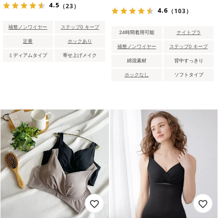
4.5
（23）
4.6
（103）
補整ノンワイヤー
ステップ0 キープ
24時間着用可能
ナイトブラ
定番
ホックあり
補整ノンワイヤー
ステップ0 キープ
ミディアムタイプ
寄せ上げメイク
綿混素材
背中すっきり
ホックなし
ソフトタイプ