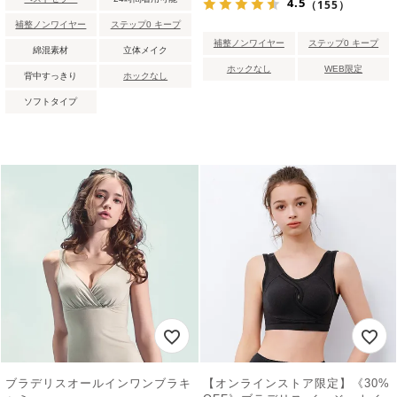
4.5
（155）
補整ノンワイヤー
ステップ0 キープ
補整ノンワイヤー
ステップ0 キープ
綿混素材
立体メイク
ホックなし
WEB限定
背中すっきり
ホックなし
ソフトタイプ
ブラデリスオールインワンブラキ
【オンラインストア限定】《30%