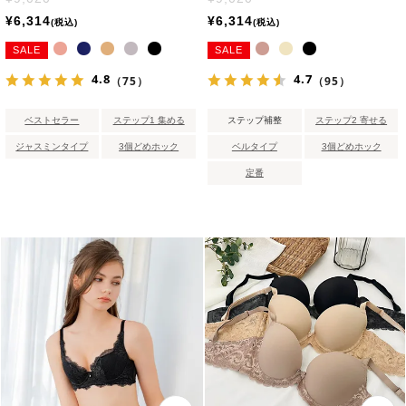
¥
6,314
¥
6,314
税込
税込
SALE
SALE
4.8
4.7
（75）
（95）
ベストセラー
ステップ1 集める
ステップ補整
ステップ2 寄せる
ジャスミンタイプ
3個どめホック
ベルタイプ
3個どめホック
定番