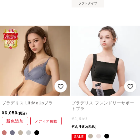
ソフトタイプ
ブラデリス LiftMeUpブラ
ブラデリス フレンドリーサポー
トブラ
¥
6,050
税込
¥
4,950
新色追加
メディア掲載
¥
3,465
税込
SALE