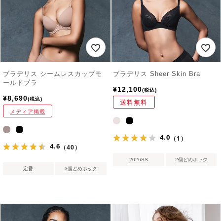
ブラデリス シームレスカップモ
ブラデリス Sheer Skin Bra
ールドブラ
¥
12,100
税込
¥
8,690
税込
送料無料
メディア掲載
4.0
（1）
4.6
（40）
2026SS
2個どめホック
定番
3個どめホック