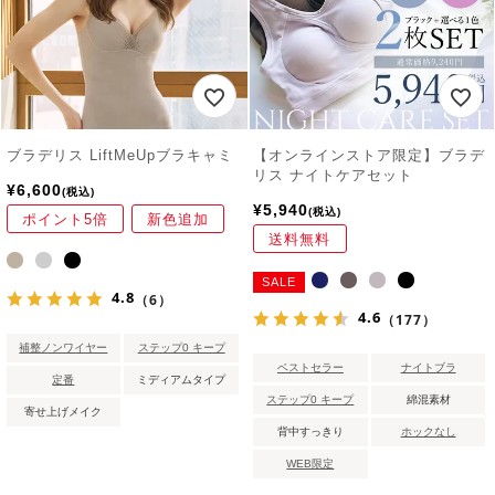
ブラデリス LiftMeUpブラキャミ
【オンラインストア限定】ブラデ
リス ナイトケアセット
¥
6,600
税込
¥
5,940
税込
ポイント5倍
新色追加
送料無料
SALE
4.8
（6）
4.6
（177）
補整ノンワイヤー
ステップ0 キープ
ベストセラー
ナイトブラ
定番
ミディアムタイプ
ステップ0 キープ
綿混素材
寄せ上げメイク
背中すっきり
ホックなし
WEB限定