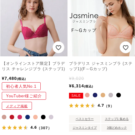
【オンラインストア限定】ブラデ
ブラデリス ジャスミンブラ (ステ
リス チャレンジブラ (ステップ1)
ップ1)(F～Gカップ)
¥
7,480
¥
9,020
税込
¥
6,314
初心者人気No.1
税込
YouTuber様ご紹介
SALE
4.7
（9）
メディア掲載
ベストセラー
ステップ1 集める
4.6
（307）
ジャスミンタイプ
3個どめホック