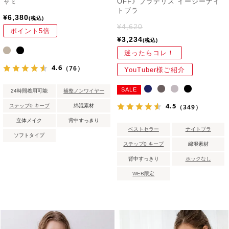
ャミ
OFF》ブラデリス イージーナイ
トブラ
¥
6,380
税込
¥
4,620
ポイント5倍
¥
3,234
税込
迷ったらコレ！
4.6
（76）
YouTuber様ご紹介
SALE
24時間着用可能
補整ノンワイヤー
4.5
ステップ0 キープ
綿混素材
（349）
立体メイク
背中すっきり
ベストセラー
ナイトブラ
ソフトタイプ
ステップ0 キープ
綿混素材
背中すっきり
ホックなし
WEB限定