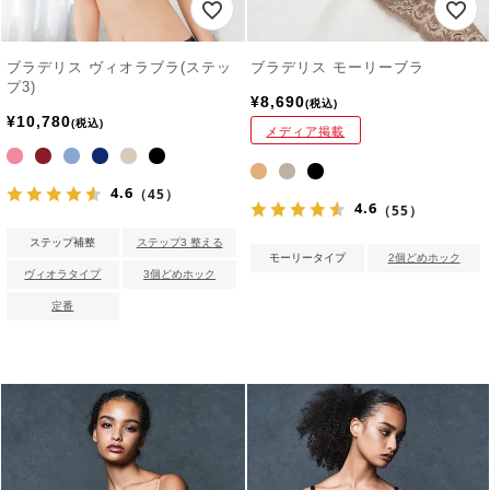
ブラデリス ヴィオラブラ(ステッ
ブラデリス モーリーブラ
プ3)
¥
8,690
税込
¥
10,780
税込
メディア掲載
4.6
（45）
4.6
（55）
ステップ補整
ステップ3 整える
モーリータイプ
2個どめホック
ヴィオラタイプ
3個どめホック
定番