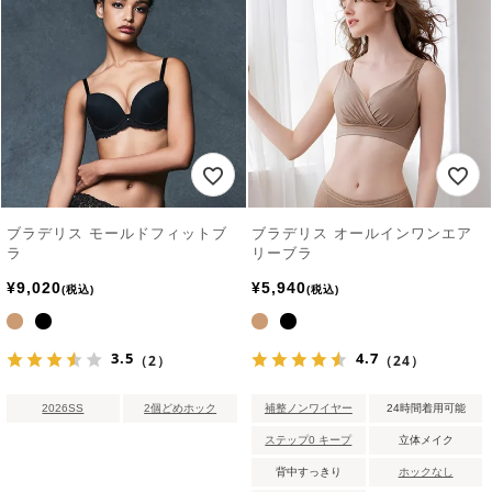
ブラデリス モールドフィットブ
ブラデリス オールインワンエア
ラ
リーブラ
¥
9,020
¥
5,940
税込
税込
3.5
4.7
（2）
（24）
2026SS
2個どめホック
補整ノンワイヤー
24時間着用可能
ステップ0 キープ
立体メイク
背中すっきり
ホックなし