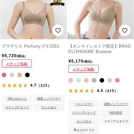
ブラデリス Perfumyブラ23S1
【オンラインストア限定】BRAD
ELISHUGME Bralette
¥
5,720
税込
¥
5,170
税込
メディア掲載
メディア掲載
4.7
（225）
4.5
（415）
3個どめホック
補整ノンワイヤー
ベストセラー
補整ノンワイヤー
ステップ0 キープ
ホックあり
ステップ0 キープ
WEB限定
ホックあり
ミディアムタイプ
寄せ上げメイク