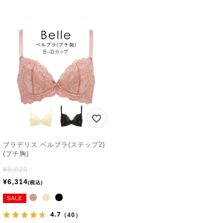
ブラデリス ベルブラ(ステップ2)
(プチ胸)
¥
9,020
¥
6,314
税込
SALE
4.7
（40）