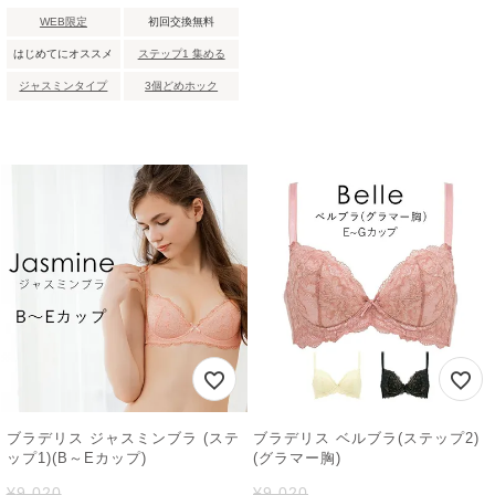
WEB限定
初回交換無料
はじめてにオススメ
ステップ1 集める
ジャスミンタイプ
3個どめホック
ブラデリス ジャスミンブラ (ステ
ブラデリス ベルブラ(ステップ2)
ップ1)(B～Eカップ)
(グラマー胸)
¥
9,020
¥
9,020