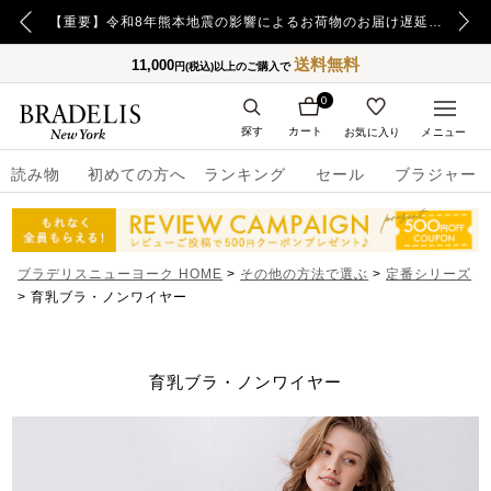
【重要】日本郵便の障害による配送への影響についてのお詫び
【重要】令和8年熊本地震の影響によるお荷物のお届け遅延について
送料無料
11,000
円(税込)以上のご購入で
0
探す
カート
お気に入り
メニュー
読み物
初めての方へ
ランキング
セール
ブラジャー
ブラデリスニューヨーク HOME
その他の方法で選ぶ
定番シリーズ
育乳ブラ・ノンワイヤー
育乳ブラ・ノンワイヤー