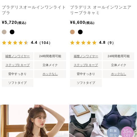
ブラデリスオールインワンライト
ブラデリス オールインワンエア
ブラ
リーブラキャミ
¥
5,720
¥
6,600
税込
税込
4.4
4.8
（104）
（9）
補整ノンワイヤー
24時間着用可能
補整ノンワイヤー
24時間着用可能
ステップ0 キープ
立体メイク
ステップ0 キープ
立体メイク
背中すっきり
ホックなし
背中すっきり
ホックなし
ソフトタイプ
ソフトタイプ