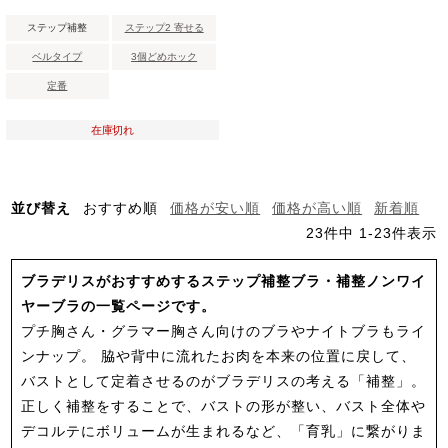
ステップ補整
ステップ2 寄せる
ベルタイプ
3個どめホック
定番
在庫切れ
並び替え
おすすめ順
価格が安い順
価格が高い順
新着順
23
件中
1
-
23
件表示
ブラデリスがおすすめするステップ補整ブラ・補整ノンワイ
ヤーブラの一覧ページです。
プチ胸さん・グラマー胸さん向けのブラやナイトブラもライ
ンナップ。 脇や背中に流れたお肉を本来の位置に戻して、
バストとして定着させるのがブラデリスの考える「補整」。
正しく補整をすることで、バストの形が整い、バスト全体や
デコルテにボリュームが生まれるなど、「育乳」に繋がりま