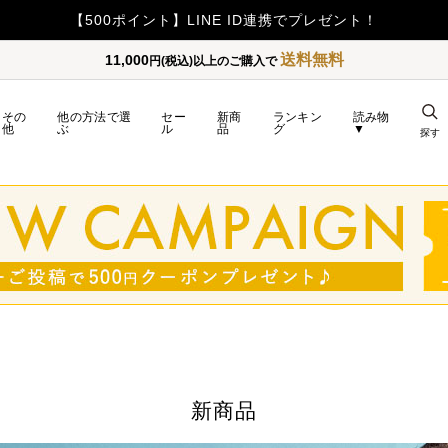
【重要】令和8年熊本地震の影響によるお荷物のお届け遅延につい
送料無料
11,000
円(税込)以上のご購入で
その
他の方法で選
セー
新商
ランキン
読み物
他
ぶ
ル
品
グ
▼
探す
新商品