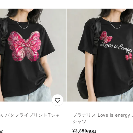
ス バタフライプリントTシャ
ブラデリス Love is ener
シャツ
¥
3,850
込
税込