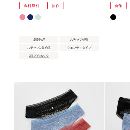
送料無料
新作
新作
2026AW
ステップ補整
ステップ1 集める
ウェンディタイプ
3個どめホック