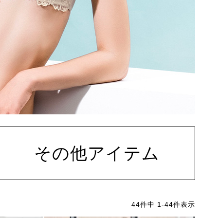
その他アイテム
44
件中
1
-
44
件表示