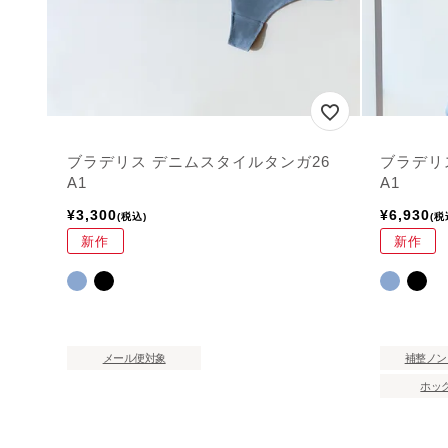
ブラデリス デニムスタイルタンガ26
ブラデリ
A1
A1
¥
3,300
¥
6,930
税込
税
新作
新作
メール便対象
補整ノン
ホッ