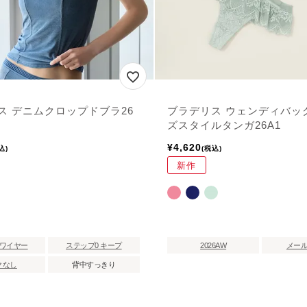
ス デニムクロップドブラ26
ブラデリス ウェンディバッ
ズスタイルタンガ26A1
¥
4,620
込
税込
新作
ワイヤー
ステップ0 キープ
2026AW
メー
クなし
背中すっきり