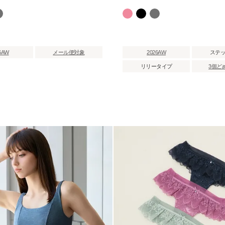
6AW
メール便対象
2026AW
ステ
リリータイプ
3個ど