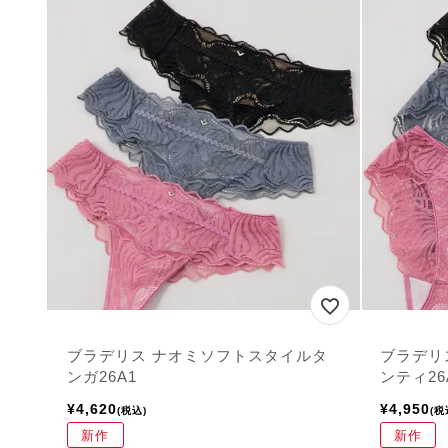
ブラデリス ナオミソフトスタイルタ
ブラデリ
ンガ26A1
ンティ26
¥
4,620
¥
4,950
税込
税
新作
新作