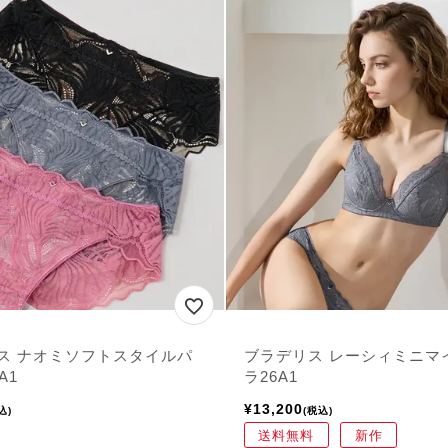
ス ナオミソフトスタイルパ
ブラデリス レーシィミニマ
A1
ラ26A1
¥
13,200
込
税込
送料無料
新作