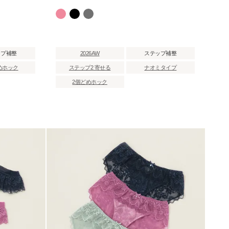
ップ補整
2026AW
ステップ補整
めホック
ステップ2 寄せる
ナオミタイプ
2個どめホック