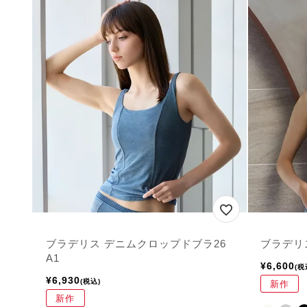
ブラデリス デニムクロップドブラ26
ブラデリ
A1
¥
6,600
税
¥
6,930
税込
新作
新作