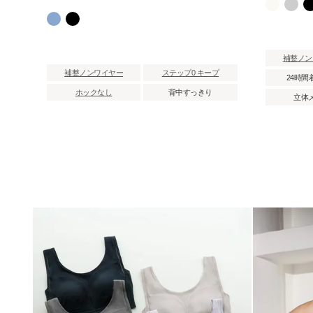
補整ノン
補整ノンワイヤー
ステップ0 キープ
24時間
ホックなし
背中すっきり
立体