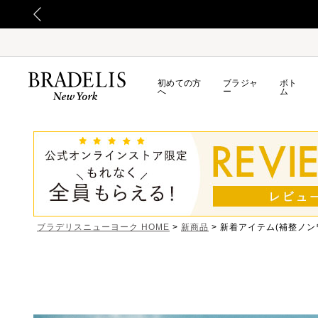
初めての方
ブラジャ
ボト
へ
ー
ム
ブラデリスニューヨーク HOME
新商品
新着アイテム(補整ノン