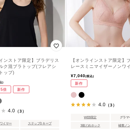
インストア限定】ブラデリス
【オンラインストア限定】
ルク混ブラトップ(フレアシ
レースミニマイザーノンワ
トップ)
¥
7,040
税込
込
新作
5倍
新作
4.0
（3）
4.0
（3）
WEB限定
グラマ
ワイヤー
ステップ0 キープ
3個どめホック
補整ノ