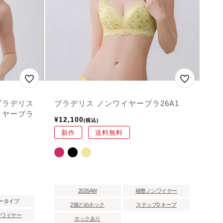
ブラデリス
ブラデリス ノンワイヤーブラ26A1
イヤーブラ
¥
12,100
税込
新作
送料無料
2026AW
補整ノンワイヤー
ータイプ
2個どめホック
ステップ0 キープ
ンワイヤー
ホックあり