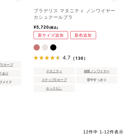
ブラデリス マタニティ ノンワイヤー
カシュクールブラ
¥
5,720
税込
新サイズ追加
新色追加
4.7
（130）
0 キープ
マタニティ
補整ノンワイヤー
クあり
ステップ0 キープ
背中すっきり
げメイク
ホックなし
12
件中
1
-
12
件表示