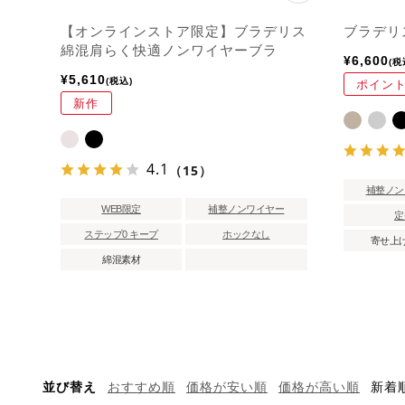
【オンラインストア限定】ブラデリス
ブラデリス
綿混肩らく快適ノンワイヤーブラ
¥
6,600
税
¥
5,610
税込
ポイント
新作
4.1
（15）
補整ノン
WEB限定
補整ノンワイヤー
定
ステップ0 キープ
ホックなし
寄せ上
綿混素材
並び替え
おすすめ順
価格が安い順
価格が高い順
新着