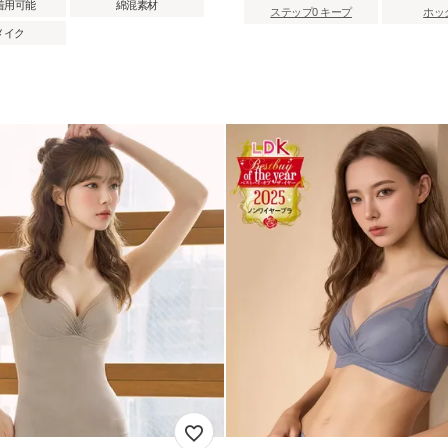
着用可能
綿混素材
ステップ0 キープ
ホッ
メイク