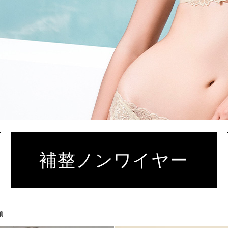
補整ノンワイヤー
順