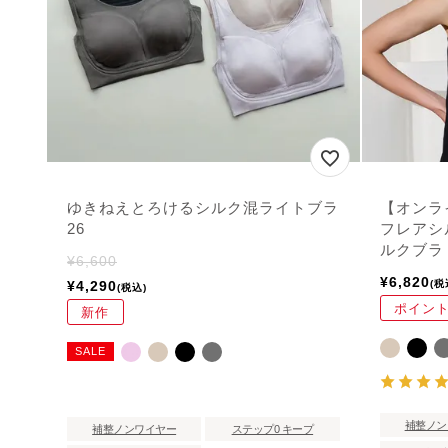
ゆきねえとろけるシルク混ライトブラ
【オンラ
26
フレアシ
ルクブラ
¥
6,600
¥
6,820
¥
4,290
税
税込
ポイント
新作
SALE
補整ノン
補整ノンワイヤー
ステップ0 キープ