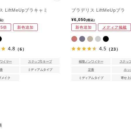
 LiftMeUpブラキャミ
ブラデリス LiftMeUpブラ
¥
6,050
込
税込
5倍
新色追加
新色追加
メディア掲載
4.8
4.5
（6）
（23）
ワイヤー
ステップ0 キープ
補整ノンワイヤー
ステップ
番
ミディアムタイプ
定番
ホッ
げメイク
ミディアムタイプ
寄せ上
順