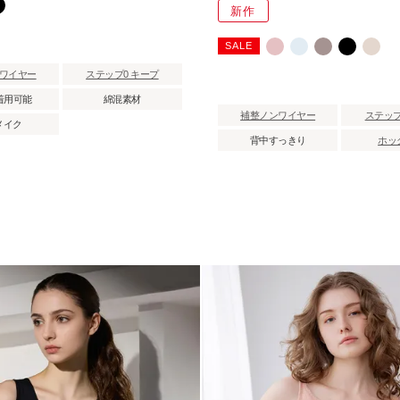
新作
SALE
ワイヤー
ステップ0 キープ
着用可能
綿混素材
補整ノンワイヤー
ステップ
メイク
背中すっきり
ホッ