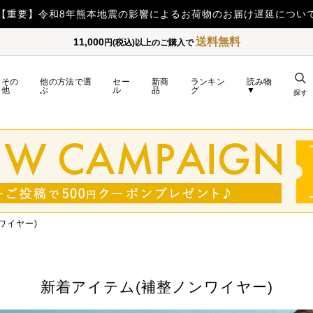
【重要】日本郵便の障害による配送への影響についてのお詫び
送料無料
11,000
円(税込)以上のご購入で
その
他の方法で選
セー
新商
ランキン
読み物
他
ぶ
ル
品
グ
▼
探す
ワイヤー)
新着アイテム(補整ノンワイヤー)