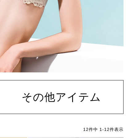
その他アイテム
12
件中
1
-
12
件表示