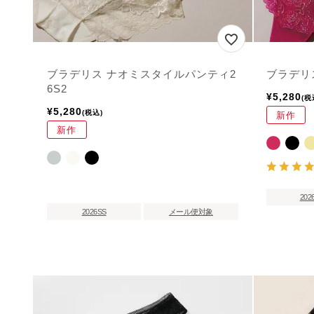
ブラデリス ナオミスタイルパンティ2
ブラデリ
6S2
¥
5,280
税
¥
5,280
税込
新作
新作
202
2026SS
メール便対象