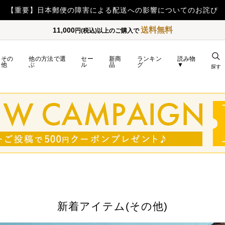
【重要】令和8年熊本地震の影響によるお荷物のお届け遅延につい
送料無料
11,000
円(税込)以上のご購入で
その
他の方法で選
セー
新商
ランキン
読み物
他
ぶ
ル
品
グ
▼
探す
新着アイテム(その他)