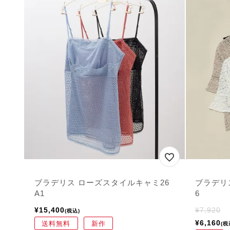
ブラデリス ローズスタイルキャミ26
ブラデリ
A1
6
¥
15,400
¥
7,920
税込
¥
6,160
送料無料
新作
税