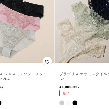
ス ジャスミンソフトスタイ
ブラデリス ナオミスタイル
26A1
S2
¥
4,950
込
税込
新作