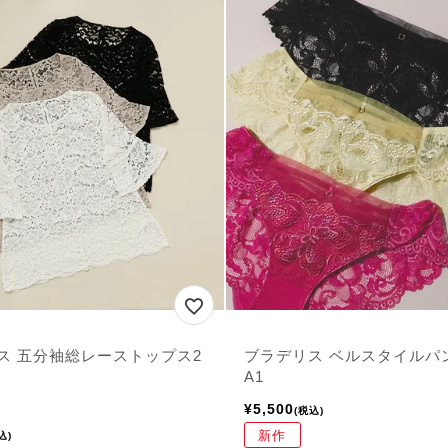
ス 五分袖総レーストップス2
ブラデリス ベルスタイルパ
A1
¥
5,500
税込
新作
込