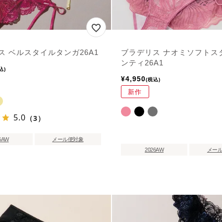
ス ベルスタイルタンガ26A1
ブラデリス ナオミソフトス
ンティ26A1
込
¥
4,950
税込
新作
5.0
（3）
6AW
メール便対象
2026AW
メー