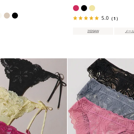
5.0
（1）
2026AW
メー