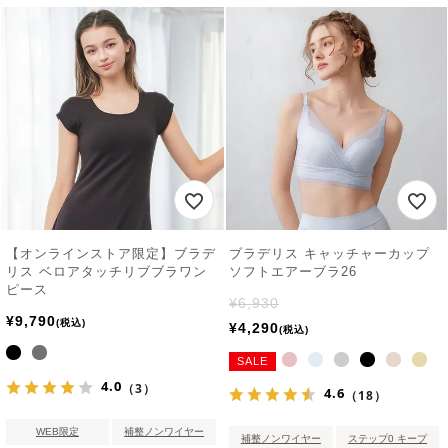
【オンラインストア限定】ブラデ
ブラデリス キャッチャーカップ
リス ベロアタッチリブブラワン
ソフトエアーブラ26
ピース
¥
6,930
¥
9,790
税込
¥
4,290
税込
SALE
4.0
（3）
4.6
（18）
WEB限定
補整ノンワイヤー
補整ノンワイヤー
ステップ0 キープ