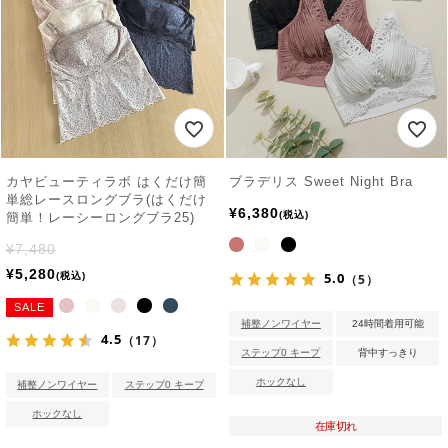
カヤビューティラボ はくだけ簡
ブラデリス Sweet Night Bra
単総レースロングブラ(はくだけ
¥
6,380
税込
簡単！レーシーロングブラ25)
¥
7,480
¥
5,280
5.0
税込
（5）
SALE
補整ノンワイヤー
24時間着用可能
4.5
（17）
ステップ0 キープ
背中すっきり
ホックなし
補整ノンワイヤー
ステップ0 キープ
ホックなし
在庫切れ