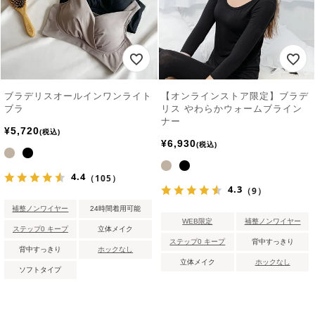
ブラデリスオールインワンライト
【オンラインストア限定】ブラデ
ブラ
リス やわらかウォームブライン
ナー
¥
5,720
税込
¥
6,930
税込
4.4
（105）
4.3
（9）
補整ノンワイヤー
24時間着用可能
WEB限定
補整ノンワイヤー
ステップ0 キープ
立体メイク
ステップ0 キープ
背中すっきり
背中すっきり
ホックなし
立体メイク
ホックなし
ソフトタイプ