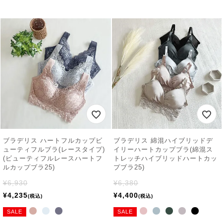
ブラデリス ハートフルカップビ
ブラデリス 綿混ハイブリッドデ
ューティフルブラ(レースタイプ)
イリーハートカップブラ(綿混ス
(ビューティフルレースハートフ
トレッチハイブリッドハートカッ
ルカップブラ25)
プブラ25)
¥
6,930
¥
6,380
¥
4,235
¥
4,400
税込
税込
SALE
SALE