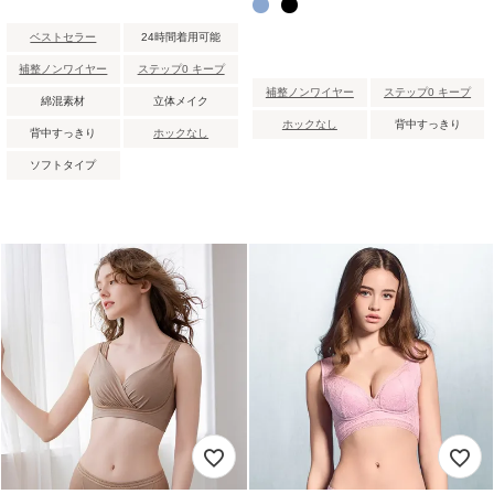
ベストセラー
24時間着用可能
補整ノンワイヤー
ステップ0 キープ
補整ノンワイヤー
ステップ0 キープ
綿混素材
立体メイク
ホックなし
背中すっきり
背中すっきり
ホックなし
ソフトタイプ