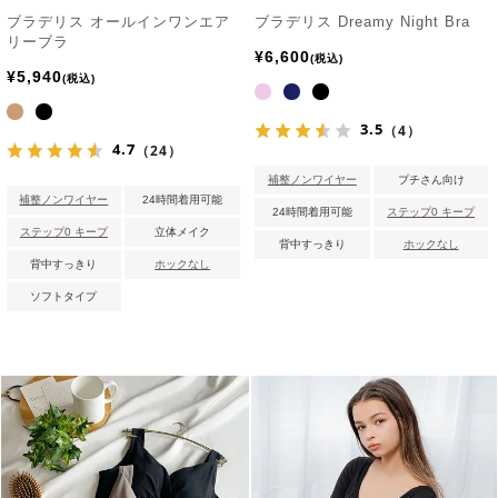
ブラデリス オールインワンエア
ブラデリス Dreamy Night Bra
リーブラ
¥
6,600
税込
¥
5,940
税込
3.5
（4）
4.7
（24）
補整ノンワイヤー
プチさん向け
補整ノンワイヤー
24時間着用可能
24時間着用可能
ステップ0 キープ
ステップ0 キープ
立体メイク
背中すっきり
ホックなし
背中すっきり
ホックなし
ソフトタイプ