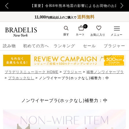
【重要】令和8年熊本地震の影響によるお荷物のお届け遅延について
送料無料
11,000
円(税込)以上のご購入で
0
探す
カート
お気に入り
メニュー
読み物
初めての方へ
ランキング
セール
ブラジャー
ブラデリスニューヨーク HOME
ブラジャー
補整ノンワイヤーブラ
ブラホックなし
ノンワイヤーブラ(ホックなし)補整力：中
ノンワイヤーブラ(ホックなし)補整力：中