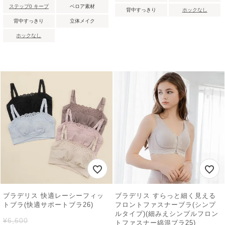
ステップ0 キープ
ベロア素材
背中すっきり
ホックなし
背中すっきり
立体メイク
ホックなし
ブラデリス 快適レーシーフィッ
ブラデリス すらっと細く見える
トブラ(快適サポートブラ26)
フロントファスナーブラ(シンプ
ルタイプ)(細みえシンプルフロン
¥
6,600
トファスナー綿混ブラ25)