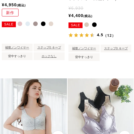
¥
4,950
税込
¥
6,930
新作
¥
4,400
税込
SALE
SALE
4.5
（12）
補整ノンワイヤー
ステップ0 キープ
補整ノンワイヤー
ステップ0 キープ
背中すっきり
ホックなし
背中すっきり