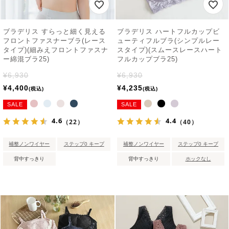
ブラデリス すらっと細く見える
ブラデリス ハートフルカップビ
フロントファスナーブラ(レース
ューティフルブラ(シンプルレー
タイプ)(細みえフロントファスナ
スタイプ)(スムースレースハート
ー綿混ブラ25)
フルカップブラ25)
¥
6,930
¥
6,930
¥
4,400
¥
4,235
税込
税込
SALE
SALE
4.6
4.4
（22）
（40）
補整ノンワイヤー
ステップ0 キープ
補整ノンワイヤー
ステップ0 キープ
背中すっきり
背中すっきり
ホックなし