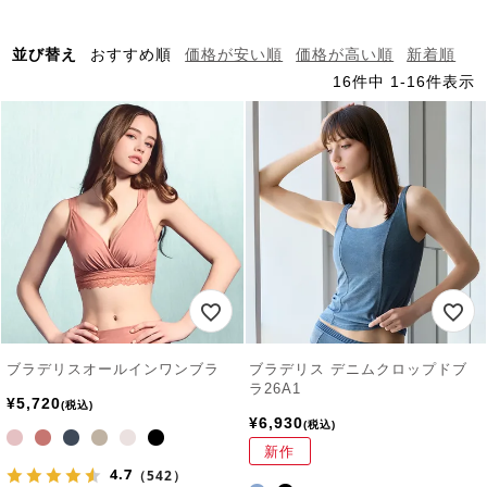
並び替え
おすすめ順
価格が安い順
価格が高い順
新着順
16
件中
1
-
16
件表示
ブラデリスオールインワンブラ
ブラデリス デニムクロップドブ
ラ26A1
¥
5,720
税込
¥
6,930
税込
新作
4.7
（542）