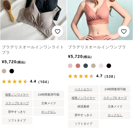
ブラデリスオールインワンライト
ブラデリスオールインワンブラ
ブラ
¥
5,720
税込
¥
5,720
税込
4.7
（538）
4.4
（104）
ベストセラー
24時間着用可能
補整ノンワイヤー
24時間着用可能
補整ノンワイヤー
ステップ0 キープ
ステップ0 キープ
立体メイク
綿混素材
立体メイク
背中すっきり
ホックなし
背中すっきり
ホックなし
ソフトタイプ
ソフトタイプ