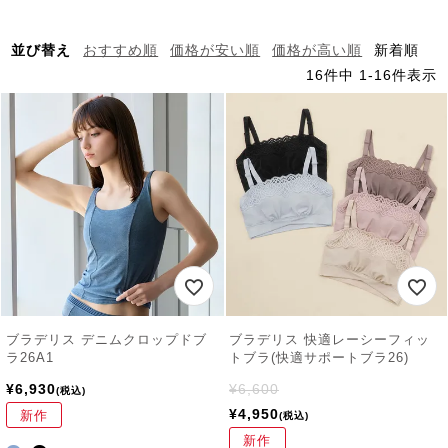
並び替え
おすすめ順
価格が安い順
価格が高い順
新着順
16
件中
1
-
16
件表示
ブラデリス デニムクロップドブ
ブラデリス 快適レーシーフィッ
ラ26A1
トブラ(快適サポートブラ26)
¥
6,930
¥
6,600
税込
¥
4,950
新作
税込
新作