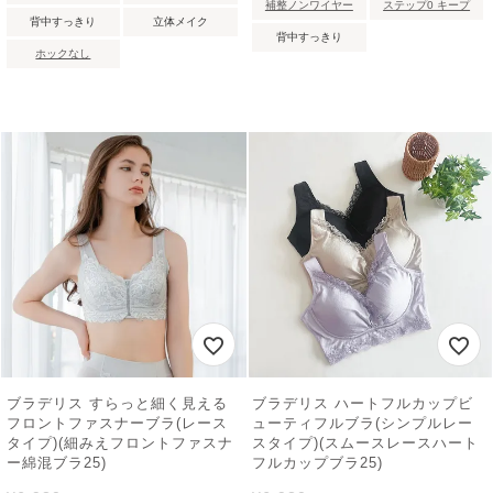
補整ノンワイヤー
ステップ0 キープ
背中すっきり
立体メイク
背中すっきり
ホックなし
ブラデリス すらっと細く見える
ブラデリス ハートフルカップビ
フロントファスナーブラ(レース
ューティフルブラ(シンプルレー
タイプ)(細みえフロントファスナ
スタイプ)(スムースレースハート
ー綿混ブラ25)
フルカップブラ25)