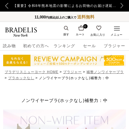
【重要】令和8年熊本地震の影響によるお荷物のお届け遅延について
【重要】日本郵便の障害による配送への影響についてのお詫び
送料無料
11,000
円(税込)以上のご購入で
0
探す
カート
お気に入り
メニュー
読み物
初めての方へ
ランキング
セール
ブラジャー
ブラデリスニューヨーク HOME
ブラジャー
補整ノンワイヤーブラ
ブラホックなし
ノンワイヤーブラ(ホックなし)補整力：中
ノンワイヤーブラ(ホックなし)補整力：中