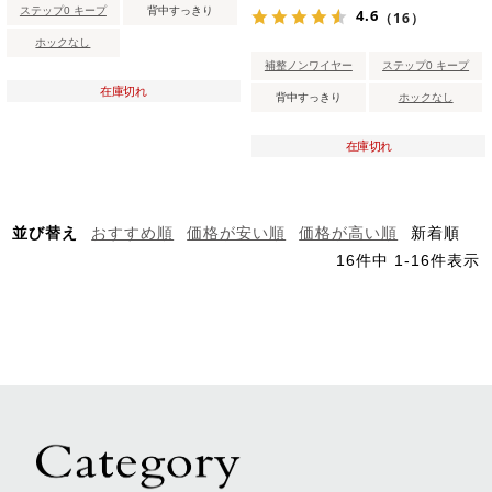
ステップ0 キープ
背中すっきり
4.6
（16）
ホックなし
補整ノンワイヤー
ステップ0 キープ
在庫切れ
背中すっきり
ホックなし
在庫切れ
並び替え
おすすめ順
価格が安い順
価格が高い順
新着順
16
件中
1
-
16
件表示