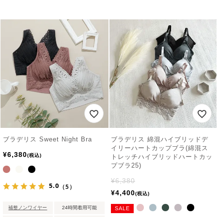
ブラデリス Sweet Night Bra
ブラデリス 綿混ハイブリッドデ
イリーハートカップブラ(綿混ス
¥
6,380
税込
トレッチハイブリッドハートカッ
プブラ25)
¥
6,380
5.0
（5）
¥
4,400
税込
補整ノンワイヤー
24時間着用可能
SALE