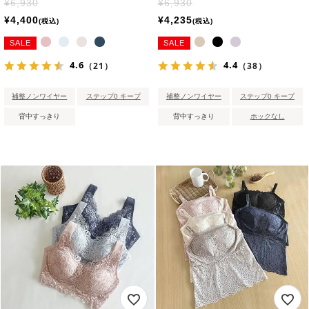
¥
6,930
¥
6,930
¥
4,400
¥
4,235
税込
税込
SALE
SALE
4.6
4.4
（21）
（38）
補整ノンワイヤー
ステップ0 キープ
補整ノンワイヤー
ステップ0 キープ
背中すっきり
背中すっきり
ホックなし