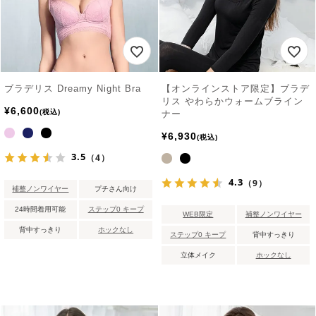
ブラデリス Dreamy Night Bra
【オンラインストア限定】ブラデ
リス やわらかウォームブライン
¥
6,600
税込
ナー
¥
6,930
税込
3.5
（4）
4.3
（9）
補整ノンワイヤー
プチさん向け
24時間着用可能
ステップ0 キープ
WEB限定
補整ノンワイヤー
背中すっきり
ホックなし
ステップ0 キープ
背中すっきり
立体メイク
ホックなし