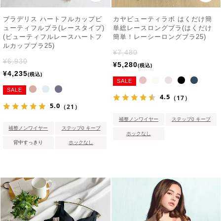
ブラデリス ハートフルカップビ
カヤビューティラボ はくだけ簡
ューティフルブラ(レースタイプ)
単総レースロングブラ(はくだけ
(ビューティフルレースハートフ
簡単！レーシーロングブラ25)
ルカップブラ25)
¥
7,480
¥
6,930
¥
5,280
税込
¥
4,235
税込
SALE
SALE
4.5
（17）
5.0
（21）
補整ノンワイヤー
ステップ0 キープ
補整ノンワイヤー
ステップ0 キープ
ホックなし
背中すっきり
ホックなし