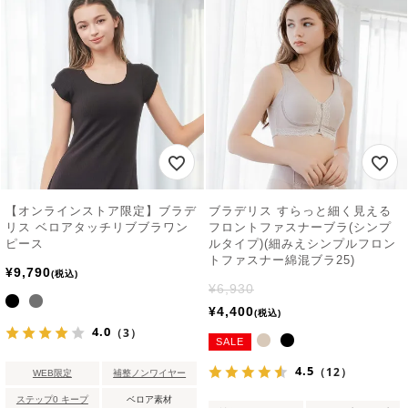
【オンラインストア限定】ブラデ
ブラデリス すらっと細く見える
リス ベロアタッチリブブラワン
フロントファスナーブラ(シンプ
ピース
ルタイプ)(細みえシンプルフロン
トファスナー綿混ブラ25)
¥
9,790
税込
¥
6,930
¥
4,400
税込
4.0
（3）
SALE
4.5
（12）
WEB限定
補整ノンワイヤー
ステップ0 キープ
ベロア素材