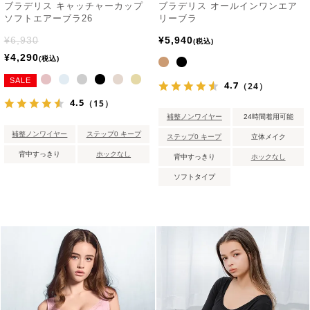
ブラデリス キャッチャーカップ
ブラデリス オールインワンエア
ソフトエアーブラ26
リーブラ
¥
6,930
¥
5,940
税込
¥
4,290
税込
SALE
4.7
（24）
4.5
（15）
補整ノンワイヤー
24時間着用可能
補整ノンワイヤー
ステップ0 キープ
ステップ0 キープ
立体メイク
背中すっきり
ホックなし
背中すっきり
ホックなし
ソフトタイプ