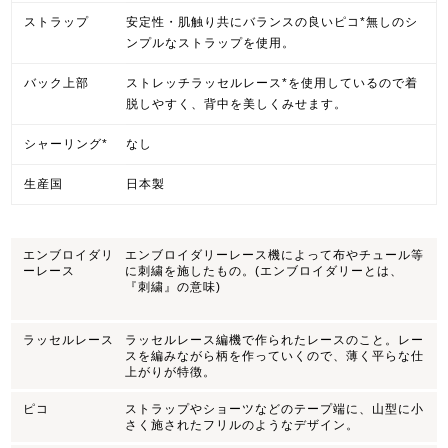
ストラップ
安定性・肌触り共にバランスの良いピコ*無しのシ
ンプルなストラップを使用。
バック上部
ストレッチラッセルレース*を使用しているので着
脱しやすく、背中を美しくみせます。
シャーリング*
なし
生産国
日本製
エンブロイダリ
エンブロイダリーレース機によって布やチュール等
ーレース
に刺繍を施したもの。(エンブロイダリーとは、
『刺繍』の意味)
ラッセルレース
ラッセルレース編機で作られたレースのこと。レー
スを編みながら柄を作っていくので、薄く平らな仕
上がりが特徴。
ピコ
ストラップやショーツなどのテープ端に、山型に小
さく施されたフリルのようなデザイン。