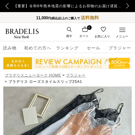
【重要】令和8年熊本地震の影響によるお荷物のお届け遅延について
【重要】日本郵便の障害による配送への影響についてのお詫び
送料無料
11,000
円(税込)以上のご購入で
0
探す
カート
お気に入り
メニュー
読み物
初めての方へ
ランキング
セール
ブラジャー
ブラデリスニューヨーク HOME
ブラジャー
ブラデリス ローズスタイルスリップ25A1