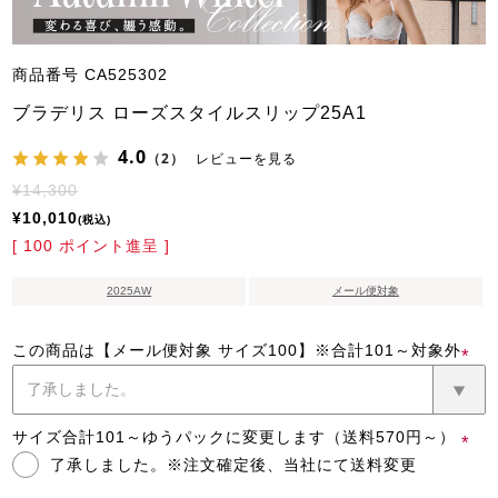
商品番号
CA525302
ブラデリス ローズスタイルスリップ25A1
4.0
（2）
レビューを見る
¥
14,300
¥
10,010
税込
[
100
ポイント進呈 ]
2025AW
メール便対象
この商品は【メール便対象 サイズ100】※合計101～対象外
(必
須)
サイズ合計101～ゆうパックに変更します（送料570円～）
了承しました。※注文確定後、当社にて送料変更
(必