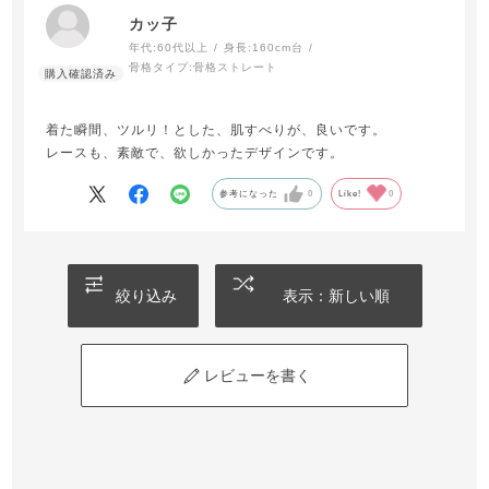
カッ子
年代:
60代以上
身長:
160cm台
骨格タイプ:
骨格ストレート
着た瞬間、ツルリ！とした、肌すべりが、良いです。
レースも、素敵で、欲しかったデザインです。
参考になった
0
Like!
0
絞り込み
表示：新しい順
レビューを書く