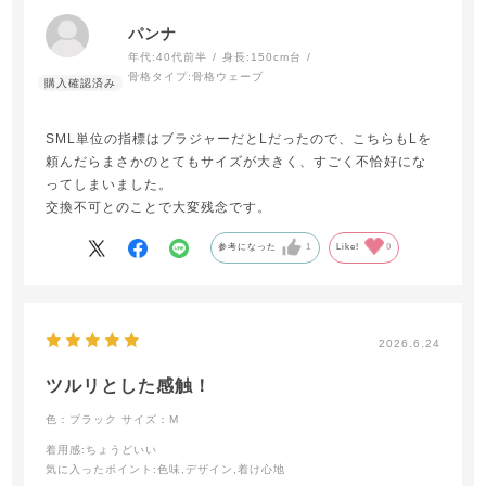
パンナ
年代:
40代前半
身長:
150cm台
骨格タイプ:
骨格ウェーブ
SML単位の指標はブラジャーだとLだったので、こちらもLを
頼んだらまさかのとてもサイズが大きく、すごく不恰好にな
ってしまいました。
交換不可とのことで大変残念です。
参考になった
1
Like!
0
2026.6.24
ツルリとした感触！
色：ブラック
サイズ：M
着用感
:ちょうどいい
気に入ったポイント
:色味,デザイン,着け心地