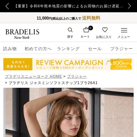
【重要】日本郵便の障害による配送への影響についてのお詫び
【重要】令和8年熊本地震の影響によるお荷物のお届け遅延について
送料無料
11,000
円(税込)以上のご購入で
0
探す
カート
お気に入り
メニュー
読み物
初めての方へ
ランキング
セール
ブラジャー
ブラデリスニューヨーク HOME
ブラジャー
ブラデリス ジャスミンソフトステップ1ブラ26A1