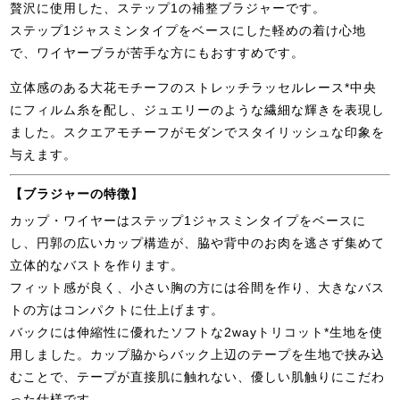
贅沢に使用した、ステップ1の補整ブラジャーです。
ステップ1ジャスミンタイプをベースにした軽めの着け心地
で、ワイヤーブラが苦手な方にもおすすめです。
立体感のある大花モチーフのストレッチラッセルレース*中央
にフィルム糸を配し、ジュエリーのような繊細な輝きを表現し
ました。スクエアモチーフがモダンでスタイリッシュな印象を
与えます。
【ブラジャーの特徴】
カップ・ワイヤーはステップ1ジャスミンタイプをベースに
し、円郭の広いカップ構造が、脇や背中のお肉を逃さず集めて
立体的なバストを作ります。
フィット感が良く、小さい胸の方には谷間を作り、大きなバス
トの方はコンパクトに仕上げます。
バックには伸縮性に優れたソフトな2wayトリコット*生地を使
用しました。カップ脇からバック上辺のテープを生地で挟み込
むことで、テープが直接肌に触れない、優しい肌触りにこだわ
った仕様です。