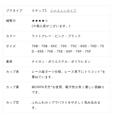
ブラタイプ
ステップ1
ジャスミンタイプ
補整力
★★★★☆
(※個人差がございます。)
カラー
ライトグレー・ピンク・ブラック
サイズ
70B・75B・65C・70C・75C・65D・70D・75
D・65E・70E・75E・65F・70F・75F
素材
ナイロン・ポリエステル・ポリウレタン
カップ表
レース縦ダーツ仕様。レース表下にトリコット*を
重ねています。
カップ裏
綿100%天竺*を使用。吸汗性が良く優しい肌触り
です。
カップ芯
ふわふわカップでバストをやさしく包み込みま
す。