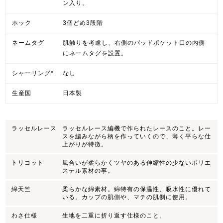
ン入り。
ホック
3個どめ3段階
ネームタグ
肌触りを考慮し、右側のパッドポケット口の内側
にネームタグを設置。
シャーリング*
なし
生産国
日本製
ラッセルレース
ラッセルレース編機で作られたレースのこと。レー
スを編みながら柄を作っていくので、薄く平らな仕
上がりが特徴。
トリコット
風合いが柔らかくツヤのある伸縮性の少ないポリエ
ステル素材の事。
綿天竺
柔らかな綿素材。綿特有の保温性、吸水性に優れて
いる。カップの肌側や、マチの肌側に使用。
わさ仕様
生地を二重に折り返す仕様のこと。