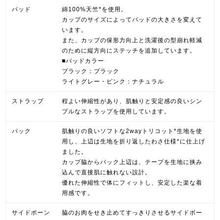
パッド
綿100%天竺*を使用。
カップのサイズによってパッドの大きさを変えて
います。
また、カップの保形力向上と洗濯後の型崩れ軽減
のために縦方向にステッチを追加しています。
■パッドカラー
ブラック：ブラック
ライトグレー・ピンク：ナチュラル
ストラップ
程よい伸縮性があり、肌触りと安定感の良いシン
プルなストラップを使用しています。
バック
肌触りの良いソフトな2wayトリコット*生地を使
用し、上辺は生地を折り返したわさ仕様*に仕上げ
ました。
カップ脇からバック上辺は、テープを生地に挟み
込んで直接肌に触れない設計。
優れた伸縮性で体にフィットし、安定した楽な着
用感です。
サイドボーン
脇のお肉をせき止めてすっきりさせるサイドボー