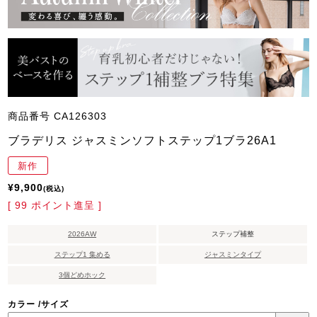
商品番号
CA126303
ブラデリス ジャスミンソフトステップ1ブラ26A1
新作
¥
9,900
税込
[
99
ポイント進呈 ]
2026AW
ステップ補整
ステップ1 集める
ジャスミンタイプ
3個どめホック
カラー
サイズ